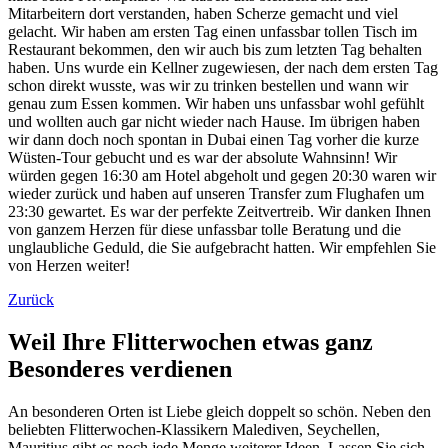
Mitarbeitern dort verstanden, haben Scherze gemacht und viel
gelacht. Wir haben am ersten Tag einen unfassbar tollen Tisch im
Restaurant bekommen, den wir auch bis zum letzten Tag behalten
haben. Uns wurde ein Kellner zugewiesen, der nach dem ersten Tag
schon direkt wusste, was wir zu trinken bestellen und wann wir
genau zum Essen kommen. Wir haben uns unfassbar wohl gefühlt
und wollten auch gar nicht wieder nach Hause. Im übrigen haben
wir dann doch noch spontan in Dubai einen Tag vorher die kurze
Wüsten-Tour gebucht und es war der absolute Wahnsinn! Wir
würden gegen 16:30 am Hotel abgeholt und gegen 20:30 waren wir
wieder zurück und haben auf unseren Transfer zum Flughafen um
23:30 gewartet. Es war der perfekte Zeitvertreib. Wir danken Ihnen
von ganzem Herzen für diese unfassbar tolle Beratung und die
unglaubliche Geduld, die Sie aufgebracht hatten. Wir empfehlen Sie
von Herzen weiter!
Zurück
Weil Ihre Flitterwochen etwas ganz
Besonderes verdienen
An besonderen Orten ist Liebe gleich doppelt so schön. Neben den
beliebten Flitterwochen-Klassikern Malediven, Seychellen,
Mauritius gibt es noch jede Menge weiterer Ideen. Lassen Sie sich