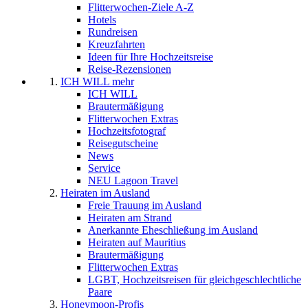
Flitterwochen-Ziele A-Z
Hotels
Rundreisen
Kreuzfahrten
Ideen für Ihre Hochzeitsreise
Reise-Rezensionen
ICH WILL mehr
ICH WILL
Brautermäßigung
Flitterwochen Extras
Hochzeitsfotograf
Reisegutscheine
News
Service
NEU Lagoon Travel
Heiraten im Ausland
Freie Trauung im Ausland
Heiraten am Strand
Anerkannte Eheschließung im Ausland
Heiraten auf Mauritius
Brautermäßigung
Flitterwochen Extras
LGBT, Hochzeitsreisen für gleichgeschlechtliche
Paare
Honeymoon-Profis