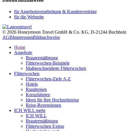
Datenschutzhinweise
für Angebotsverarbeitung & Kundenverträge
für die Webseite
© 2026 Honeymoon Travel GmbH & Co. KG, D-21244 Buchholz
AGB
Impressum
Bildnachweise
Home
Angebote
Brautermäßigung
Flitterwochen-Beispiele
Maßgeschneiderte Flitterwochen
Flitterwochen
Flitterwochen-Ziele A-Z
Hotels
Rundreisen
Kreuzfahrten
Ideen für Ihre Hochzeitsreise
Reise-Rezensionen
ICH WILL mehr
ICH WILL
Brautermäßigung
Flitterwochen Extras