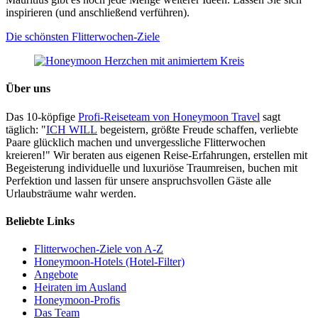
inspirieren (und anschließend verführen).
Die schönsten Flitterwochen-Ziele
Über uns
Das 10-köpfige
Profi-Reiseteam von Honeymoon Travel
sagt
täglich: "
ICH WILL
begeistern, größte Freude schaffen, verliebte
Paare glücklich machen und unvergessliche Flitterwochen
kreieren!" Wir beraten aus eigenen Reise-Erfahrungen, erstellen mit
Begeisterung individuelle und luxuriöse Traumreisen, buchen mit
Perfektion und lassen für unsere anspruchsvollen Gäste alle
Urlaubsträume wahr werden.
Beliebte Links
Flitterwochen-Ziele von A-Z
Honeymoon-Hotels (Hotel-Filter)
Angebote
Heiraten im Ausland
Honeymoon-Profis
Das Team