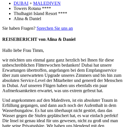
DUBAI
+
MALEDIVEN
Towers Rotana ****
Thulhagiri Island Resort ****
Alina & Daniel
Sie haben Fragen?
Sprechen Sie uns an
REISEBERICHT von Alina & Daniel
Hallo liebe Frau Timm,
wir möchten uns einmal ganz ganz herzlich bei Ihnen für diese
unbeschreiblichen Flitterwochen bedanken! Dubai hat unsere
Erwartungen übertroffen, angefangen bei dem Empfangsservice
über zum unerwarteten Upgrade unseres Zimmers und bis hin zum
absoluten Service-Level der Mitarbeiter und generell der Menschen
in Dubai. Auf unseren Flügen haben uns ebenfalls ein paar
Aufmerksamkeiten erwartet, was uns extrem gefreut hat.
Und angekommen auf den Malediven, ist ein absoluter Traum in
Erfüllung gegangen, und dann auch noch der Aufenthalt in dem
Wasserbungalow. Es hat uns überhaupt nicht gestört, dass das
Wasser gegen die Stufen geplätschert hat, es war einfach perfekt!
Die Insel ist genau ideal für uns gewesen, nicht zu groß und man
hatte seine Privatsphäre. Wir haben uns blendend mit den