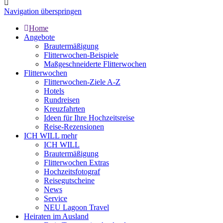
Navigation überspringen
Home
Angebote
Brautermäßigung
Flitterwochen-Beispiele
Maßgeschneiderte Flitterwochen
Flitterwochen
Flitterwochen-Ziele A-Z
Hotels
Rundreisen
Kreuzfahrten
Ideen für Ihre Hochzeitsreise
Reise-Rezensionen
ICH WILL mehr
ICH WILL
Brautermäßigung
Flitterwochen Extras
Hochzeitsfotograf
Reisegutscheine
News
Service
NEU Lagoon Travel
Heiraten im Ausland