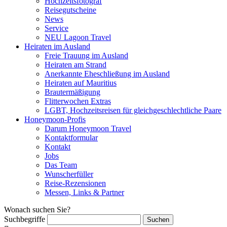
Hochzeitsfotograf
Reisegutscheine
News
Service
NEU Lagoon Travel
Heiraten im Ausland
Freie Trauung im Ausland
Heiraten am Strand
Anerkannte Eheschließung im Ausland
Heiraten auf Mauritius
Brautermäßigung
Flitterwochen Extras
LGBT, Hochzeitsreisen für gleichgeschlechtliche Paare
Honeymoon-Profis
Darum Honeymoon Travel
Kontaktformular
Kontakt
Jobs
Das Team
Wunscherfüller
Reise-Rezensionen
Messen, Links & Partner
Wonach suchen Sie?
Suchbegriffe