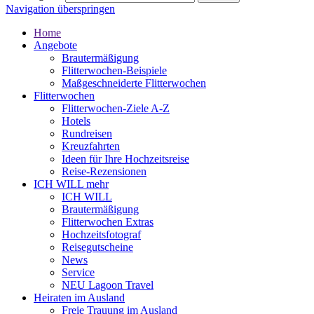
Navigation überspringen
Home
Angebote
Brautermäßigung
Flitterwochen-Beispiele
Maßgeschneiderte Flitterwochen
Flitterwochen
Flitterwochen-Ziele A-Z
Hotels
Rundreisen
Kreuzfahrten
Ideen für Ihre Hochzeitsreise
Reise-Rezensionen
ICH WILL mehr
ICH WILL
Brautermäßigung
Flitterwochen Extras
Hochzeitsfotograf
Reisegutscheine
News
Service
NEU Lagoon Travel
Heiraten im Ausland
Freie Trauung im Ausland