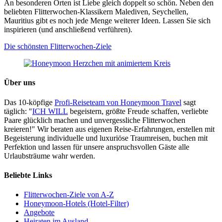
An besonderen Orten ist Liebe gleich doppelt so schön. Neben den
beliebten Flitterwochen-Klassikern Malediven, Seychellen,
Mauritius gibt es noch jede Menge weiterer Ideen. Lassen Sie sich
inspirieren (und anschließend verführen).
Die schönsten Flitterwochen-Ziele
Über uns
Das 10-köpfige
Profi-Reiseteam von Honeymoon Travel
sagt
täglich: "
ICH WILL
begeistern, größte Freude schaffen, verliebte
Paare glücklich machen und unvergessliche Flitterwochen
kreieren!" Wir beraten aus eigenen Reise-Erfahrungen, erstellen mit
Begeisterung individuelle und luxuriöse Traumreisen, buchen mit
Perfektion und lassen für unsere anspruchsvollen Gäste alle
Urlaubsträume wahr werden.
Beliebte Links
Flitterwochen-Ziele von A-Z
Honeymoon-Hotels (Hotel-Filter)
Angebote
Heiraten im Ausland