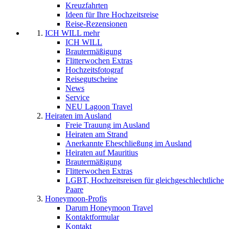
Kreuzfahrten
Ideen für Ihre Hochzeitsreise
Reise-Rezensionen
ICH WILL mehr
ICH WILL
Brautermäßigung
Flitterwochen Extras
Hochzeitsfotograf
Reisegutscheine
News
Service
NEU Lagoon Travel
Heiraten im Ausland
Freie Trauung im Ausland
Heiraten am Strand
Anerkannte Eheschließung im Ausland
Heiraten auf Mauritius
Brautermäßigung
Flitterwochen Extras
LGBT, Hochzeitsreisen für gleichgeschlechtliche
Paare
Honeymoon-Profis
Darum Honeymoon Travel
Kontaktformular
Kontakt