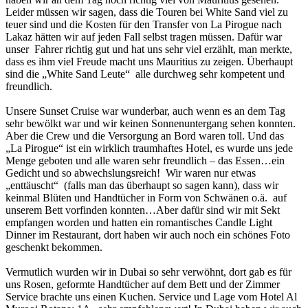
Leider müssen wir sagen, dass die Touren bei White Sand viel zu
teuer sind und die Kosten für den Transfer von La Pirogue nach
Lakaz hätten wir auf jeden Fall selbst tragen müssen. Dafür war
unser Fahrer richtig gut und hat uns sehr viel erzählt, man merkte,
dass es ihm viel Freude macht uns Mauritius zu zeigen. Überhaupt
sind die „White Sand Leute“ alle durchweg sehr kompetent und
freundlich.
Unsere Sunset Cruise war wunderbar, auch wenn es an dem Tag
sehr bewölkt war und wir keinen Sonnenuntergang sehen konnten.
Aber die Crew und die Versorgung an Bord waren toll. Und das
„La Pirogue“ ist ein wirklich traumhaftes Hotel, es wurde uns jede
Menge geboten und alle waren sehr freundlich – das Essen…ein
Gedicht und so abwechslungsreich! Wir waren nur etwas
„enttäuscht“ (falls man das überhaupt so sagen kann), dass wir
keinmal Blüten und Handtücher in Form von Schwänen o.ä. auf
unserem Bett vorfinden konnten…Aber dafür sind wir mit Sekt
empfangen worden und hatten ein romantisches Candle Light
Dinner im Restaurant, dort haben wir auch noch ein schönes Foto
geschenkt bekommen.
Vermutlich wurden wir in Dubai so sehr verwöhnt, dort gab es für
uns Rosen, geformte Handtücher auf dem Bett und der Zimmer
Service brachte uns einen Kuchen. Service und Lage vom Hotel Al