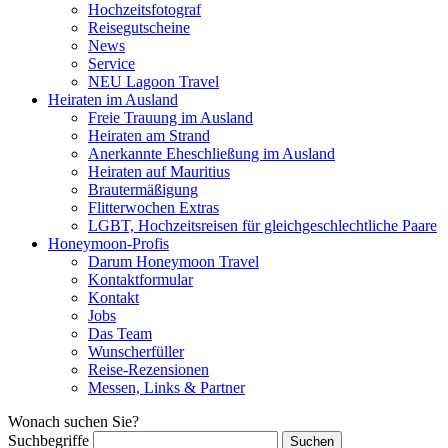
Hochzeitsfotograf
Reisegutscheine
News
Service
NEU Lagoon Travel
Heiraten im Ausland
Freie Trauung im Ausland
Heiraten am Strand
Anerkannte Eheschließung im Ausland
Heiraten auf Mauritius
Brautermäßigung
Flitterwochen Extras
LGBT, Hochzeitsreisen für gleichgeschlechtliche Paare
Honeymoon-Profis
Darum Honeymoon Travel
Kontaktformular
Kontakt
Jobs
Das Team
Wunscherfüller
Reise-Rezensionen
Messen, Links & Partner
Wonach suchen Sie?
Suchbegriffe