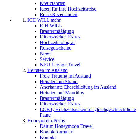
Kreuzfahrten
Ideen für Ihre Hochzeitsreise
Reise-Rezensionen
ICH WILL mehr
ICH WILL
Brautermäßigung
Flitterwochen Extras
Hochzeitsfotograf
Reisegutscheine
News
Service
NEU Lagoon Travel
Heiraten im Ausland
Freie Trauung im Ausland
Heiraten am Strand
Anerkannte Eheschließung im Ausland
Heiraten auf Mauritius
Brautermäßigung
Flitterwochen Extras
LGBT, Hochzeitsreisen für gleichgeschlechtliche
Paare
Honeymoon-Profis
Darum Honeymoon Travel
Kontaktformular
Kontakt