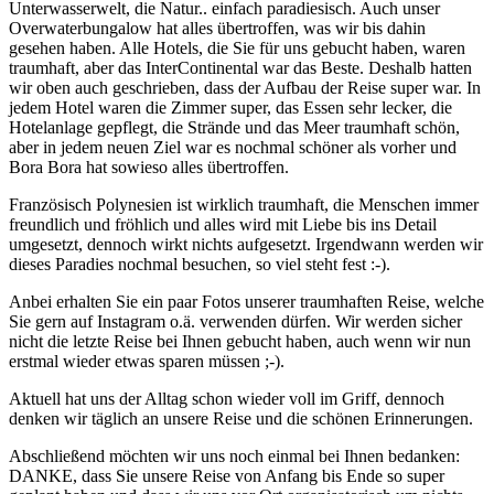
Unterwasserwelt, die Natur.. einfach paradiesisch. Auch unser
Overwaterbungalow hat alles übertroffen, was wir bis dahin
gesehen haben. Alle Hotels, die Sie für uns gebucht haben, waren
traumhaft, aber das InterContinental war das Beste. Deshalb hatten
wir oben auch geschrieben, dass der Aufbau der Reise super war. In
jedem Hotel waren die Zimmer super, das Essen sehr lecker, die
Hotelanlage gepflegt, die Strände und das Meer traumhaft schön,
aber in jedem neuen Ziel war es nochmal schöner als vorher und
Bora Bora hat sowieso alles übertroffen.
Französisch Polynesien ist wirklich traumhaft, die Menschen immer
freundlich und fröhlich und alles wird mit Liebe bis ins Detail
umgesetzt, dennoch wirkt nichts aufgesetzt. Irgendwann werden wir
dieses Paradies nochmal besuchen, so viel steht fest :-).
Anbei erhalten Sie ein paar Fotos unserer traumhaften Reise, welche
Sie gern auf Instagram o.ä. verwenden dürfen. Wir werden sicher
nicht die letzte Reise bei Ihnen gebucht haben, auch wenn wir nun
erstmal wieder etwas sparen müssen ;-).
Aktuell hat uns der Alltag schon wieder voll im Griff, dennoch
denken wir täglich an unsere Reise und die schönen Erinnerungen.
Abschließend möchten wir uns noch einmal bei Ihnen bedanken:
DANKE, dass Sie unsere Reise von Anfang bis Ende so super