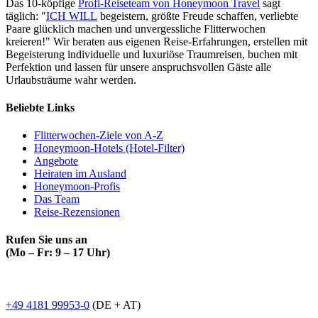
Das 10-köpfige
Profi-Reiseteam von Honeymoon Travel
sagt
täglich: "
ICH WILL
begeistern, größte Freude schaffen, verliebte
Paare glücklich machen und unvergessliche Flitterwochen
kreieren!" Wir beraten aus eigenen Reise-Erfahrungen, erstellen mit
Begeisterung individuelle und luxuriöse Traumreisen, buchen mit
Perfektion und lassen für unsere anspruchsvollen Gäste alle
Urlaubsträume wahr werden.
Beliebte Links
Flitterwochen-Ziele von A-Z
Honeymoon-Hotels (Hotel-Filter)
Angebote
Heiraten im Ausland
Honeymoon-Profis
Das Team
Reise-Rezensionen
Rufen Sie uns an
(Mo – Fr: 9 – 17 Uhr)
+49 4181 99953-0
(DE + AT)