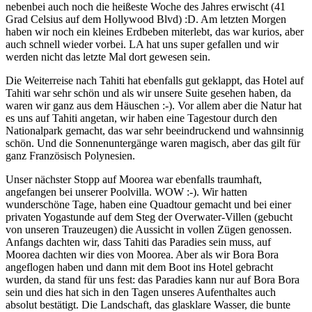
nebenbei auch noch die heißeste Woche des Jahres erwischt (41
Grad Celsius auf dem Hollywood Blvd) :D. Am letzten Morgen
haben wir noch ein kleines Erdbeben miterlebt, das war kurios, aber
auch schnell wieder vorbei. LA hat uns super gefallen und wir
werden nicht das letzte Mal dort gewesen sein.
Die Weiterreise nach Tahiti hat ebenfalls gut geklappt, das Hotel auf
Tahiti war sehr schön und als wir unsere Suite gesehen haben, da
waren wir ganz aus dem Häuschen :-). Vor allem aber die Natur hat
es uns auf Tahiti angetan, wir haben eine Tagestour durch den
Nationalpark gemacht, das war sehr beeindruckend und wahnsinnig
schön. Und die Sonnenuntergänge waren magisch, aber das gilt für
ganz Französisch Polynesien.
Unser nächster Stopp auf Moorea war ebenfalls traumhaft,
angefangen bei unserer Poolvilla. WOW :-). Wir hatten
wunderschöne Tage, haben eine Quadtour gemacht und bei einer
privaten Yogastunde auf dem Steg der Overwater-Villen (gebucht
von unseren Trauzeugen) die Aussicht in vollen Zügen genossen.
Anfangs dachten wir, dass Tahiti das Paradies sein muss, auf
Moorea dachten wir dies von Moorea. Aber als wir Bora Bora
angeflogen haben und dann mit dem Boot ins Hotel gebracht
wurden, da stand für uns fest: das Paradies kann nur auf Bora Bora
sein und dies hat sich in den Tagen unseres Aufenthaltes auch
absolut bestätigt. Die Landschaft, das glasklare Wasser, die bunte