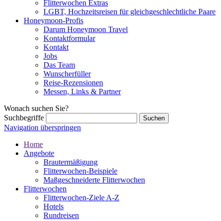
Flitterwochen Extras
LGBT, Hochzeitsreisen für gleichgeschlechtliche Paare
Honeymoon-Profis
Darum Honeymoon Travel
Kontaktformular
Kontakt
Jobs
Das Team
Wunscherfüller
Reise-Rezensionen
Messen, Links & Partner
Wonach suchen Sie?
Suchbegriffe
Navigation überspringen
Home
Angebote
Brautermäßigung
Flitterwochen-Beispiele
Maßgeschneiderte Flitterwochen
Flitterwochen
Flitterwochen-Ziele A-Z
Hotels
Rundreisen