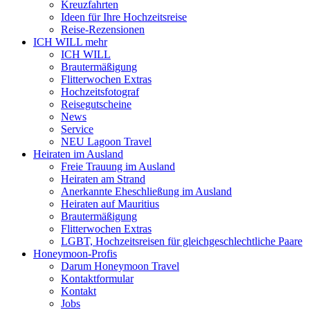
Kreuzfahrten
Ideen für Ihre Hochzeitsreise
Reise-Rezensionen
ICH WILL mehr
ICH WILL
Brautermäßigung
Flitterwochen Extras
Hochzeitsfotograf
Reisegutscheine
News
Service
NEU Lagoon Travel
Heiraten im Ausland
Freie Trauung im Ausland
Heiraten am Strand
Anerkannte Eheschließung im Ausland
Heiraten auf Mauritius
Brautermäßigung
Flitterwochen Extras
LGBT, Hochzeitsreisen für gleichgeschlechtliche Paare
Honeymoon-Profis
Darum Honeymoon Travel
Kontaktformular
Kontakt
Jobs