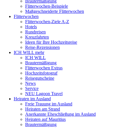
Brautermäßigung
Flitterwochen-Beispiele
Maßgeschneiderte Flitterwochen
Flitterwochen
Flitterwochen-Ziele A-Z
Hotels
Rundreisen
Kreuzfahrten
Ideen für Ihre Hochzeitsreise
Reise-Rezensionen
ICH WILL mehr
ICH WILL
Brautermäßigung
Flitterwochen Extras
Hochzeitsfotograf
Reisegutscheine
News
Service
NEU Lagoon Travel
Heiraten im Ausland
Freie Trauung im Ausland
Heiraten am Strand
Anerkannte Eheschließung im Ausland
Heiraten auf Mauritius
Brautermäßigung