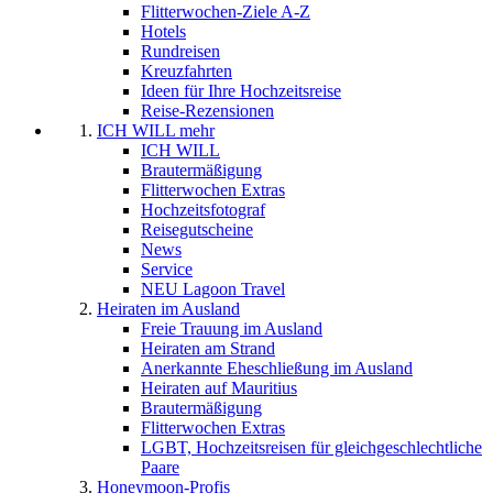
Flitterwochen-Ziele A-Z
Hotels
Rundreisen
Kreuzfahrten
Ideen für Ihre Hochzeitsreise
Reise-Rezensionen
ICH WILL mehr
ICH WILL
Brautermäßigung
Flitterwochen Extras
Hochzeitsfotograf
Reisegutscheine
News
Service
NEU Lagoon Travel
Heiraten im Ausland
Freie Trauung im Ausland
Heiraten am Strand
Anerkannte Eheschließung im Ausland
Heiraten auf Mauritius
Brautermäßigung
Flitterwochen Extras
LGBT, Hochzeitsreisen für gleichgeschlechtliche
Paare
Honeymoon-Profis