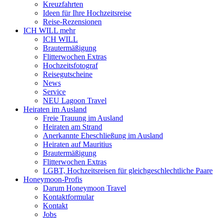
Kreuzfahrten
Ideen für Ihre Hochzeitsreise
Reise-Rezensionen
ICH WILL mehr
ICH WILL
Brautermäßigung
Flitterwochen Extras
Hochzeitsfotograf
Reisegutscheine
News
Service
NEU Lagoon Travel
Heiraten im Ausland
Freie Trauung im Ausland
Heiraten am Strand
Anerkannte Eheschließung im Ausland
Heiraten auf Mauritius
Brautermäßigung
Flitterwochen Extras
LGBT, Hochzeitsreisen für gleichgeschlechtliche Paare
Honeymoon-Profis
Darum Honeymoon Travel
Kontaktformular
Kontakt
Jobs