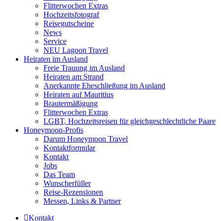
Flitterwochen Extras
Hochzeitsfotograf
Reisegutscheine
News
Service
NEU Lagoon Travel
Heiraten im Ausland
Freie Trauung im Ausland
Heiraten am Strand
Anerkannte Eheschließung im Ausland
Heiraten auf Mauritius
Brautermäßigung
Flitterwochen Extras
LGBT, Hochzeitsreisen für gleichgeschlechtliche Paare
Honeymoon-Profis
Darum Honeymoon Travel
Kontaktformular
Kontakt
Jobs
Das Team
Wunscherfüller
Reise-Rezensionen
Messen, Links & Partner
Kontakt