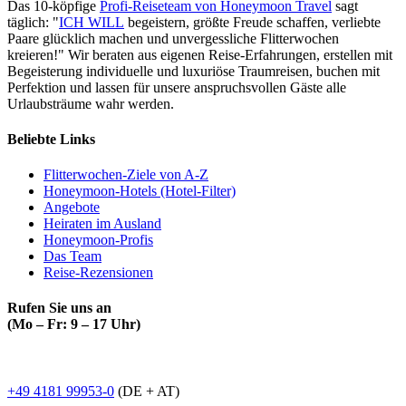
Das 10-köpfige
Profi-Reiseteam von Honeymoon Travel
sagt
täglich: "
ICH WILL
begeistern, größte Freude schaffen, verliebte
Paare glücklich machen und unvergessliche Flitterwochen
kreieren!" Wir beraten aus eigenen Reise-Erfahrungen, erstellen mit
Begeisterung individuelle und luxuriöse Traumreisen, buchen mit
Perfektion und lassen für unsere anspruchsvollen Gäste alle
Urlaubsträume wahr werden.
Beliebte Links
Flitterwochen-Ziele von A-Z
Honeymoon-Hotels (Hotel-Filter)
Angebote
Heiraten im Ausland
Honeymoon-Profis
Das Team
Reise-Rezensionen
Rufen Sie uns an
(Mo – Fr: 9 – 17 Uhr)
+49 4181 99953-0
(DE + AT)