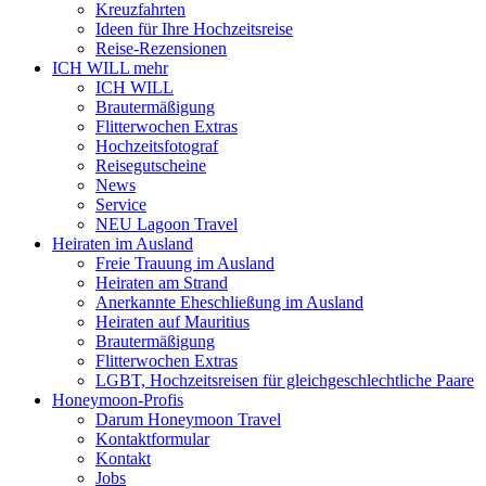
Kreuzfahrten
Ideen für Ihre Hochzeitsreise
Reise-Rezensionen
ICH WILL mehr
ICH WILL
Brautermäßigung
Flitterwochen Extras
Hochzeitsfotograf
Reisegutscheine
News
Service
NEU Lagoon Travel
Heiraten im Ausland
Freie Trauung im Ausland
Heiraten am Strand
Anerkannte Eheschließung im Ausland
Heiraten auf Mauritius
Brautermäßigung
Flitterwochen Extras
LGBT, Hochzeitsreisen für gleichgeschlechtliche Paare
Honeymoon-Profis
Darum Honeymoon Travel
Kontaktformular
Kontakt
Jobs