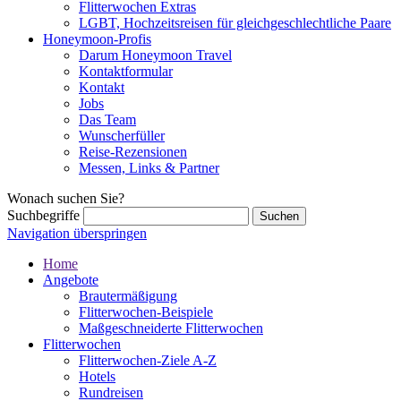
Flitterwochen Extras
LGBT, Hochzeitsreisen für gleichgeschlechtliche Paare
Honeymoon-Profis
Darum Honeymoon Travel
Kontaktformular
Kontakt
Jobs
Das Team
Wunscherfüller
Reise-Rezensionen
Messen, Links & Partner
Wonach suchen Sie?
Suchbegriffe
Navigation überspringen
Home
Angebote
Brautermäßigung
Flitterwochen-Beispiele
Maßgeschneiderte Flitterwochen
Flitterwochen
Flitterwochen-Ziele A-Z
Hotels
Rundreisen