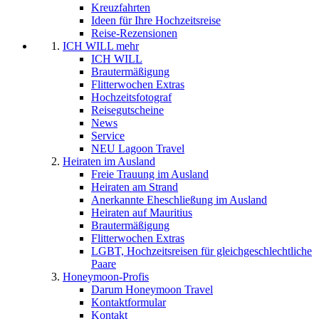
Kreuzfahrten
Ideen für Ihre Hochzeitsreise
Reise-Rezensionen
ICH WILL mehr
ICH WILL
Brautermäßigung
Flitterwochen Extras
Hochzeitsfotograf
Reisegutscheine
News
Service
NEU Lagoon Travel
Heiraten im Ausland
Freie Trauung im Ausland
Heiraten am Strand
Anerkannte Eheschließung im Ausland
Heiraten auf Mauritius
Brautermäßigung
Flitterwochen Extras
LGBT, Hochzeitsreisen für gleichgeschlechtliche
Paare
Honeymoon-Profis
Darum Honeymoon Travel
Kontaktformular
Kontakt