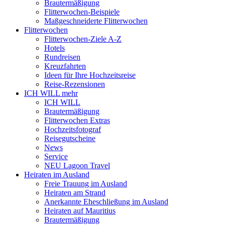
Brautermäßigung
Flitterwochen-Beispiele
Maßgeschneiderte Flitterwochen
Flitterwochen
Flitterwochen-Ziele A-Z
Hotels
Rundreisen
Kreuzfahrten
Ideen für Ihre Hochzeitsreise
Reise-Rezensionen
ICH WILL mehr
ICH WILL
Brautermäßigung
Flitterwochen Extras
Hochzeitsfotograf
Reisegutscheine
News
Service
NEU Lagoon Travel
Heiraten im Ausland
Freie Trauung im Ausland
Heiraten am Strand
Anerkannte Eheschließung im Ausland
Heiraten auf Mauritius
Brautermäßigung