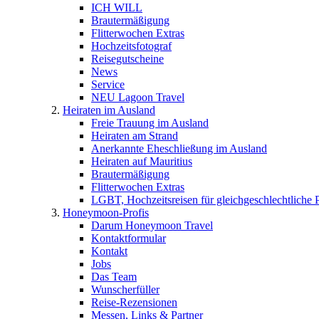
ICH WILL
Brautermäßigung
Flitterwochen Extras
Hochzeitsfotograf
Reisegutscheine
News
Service
NEU Lagoon Travel
Heiraten im Ausland
Freie Trauung im Ausland
Heiraten am Strand
Anerkannte Eheschließung im Ausland
Heiraten auf Mauritius
Brautermäßigung
Flitterwochen Extras
LGBT, Hochzeitsreisen für gleichgeschlechtliche 
Honeymoon-Profis
Darum Honeymoon Travel
Kontaktformular
Kontakt
Jobs
Das Team
Wunscherfüller
Reise-Rezensionen
Messen, Links & Partner