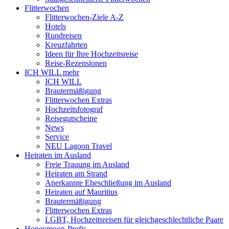
Flitterwochen
Flitterwochen-Ziele A-Z
Hotels
Rundreisen
Kreuzfahrten
Ideen für Ihre Hochzeitsreise
Reise-Rezensionen
ICH WILL mehr
ICH WILL
Brautermäßigung
Flitterwochen Extras
Hochzeitsfotograf
Reisegutscheine
News
Service
NEU Lagoon Travel
Heiraten im Ausland
Freie Trauung im Ausland
Heiraten am Strand
Anerkannte Eheschließung im Ausland
Heiraten auf Mauritius
Brautermäßigung
Flitterwochen Extras
LGBT, Hochzeitsreisen für gleichgeschlechtliche Paare
Honeymoon-Profis