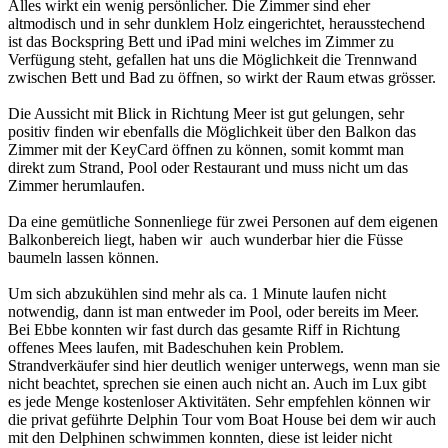
Alles wirkt ein wenig persönlicher. Die Zimmer sind eher
altmodisch und in sehr dunklem Holz eingerichtet, herausstechend
ist das Bockspring Bett und iPad mini welches im Zimmer zu
Verfügung steht, gefallen hat uns die Möglichkeit die Trennwand
zwischen Bett und Bad zu öffnen, so wirkt der Raum etwas grösser.
Die Aussicht mit Blick in Richtung Meer ist gut gelungen, sehr
positiv finden wir ebenfalls die Möglichkeit über den Balkon das
Zimmer mit der KeyCard öffnen zu können, somit kommt man
direkt zum Strand, Pool oder Restaurant und muss nicht um das
Zimmer herumlaufen.
Da eine gemütliche Sonnenliege für zwei Personen auf dem eigenen
Balkonbereich liegt, haben wir auch wunderbar hier die Füsse
baumeln lassen können.
Um sich abzukühlen sind mehr als ca. 1 Minute laufen nicht
notwendig, dann ist man entweder im Pool, oder bereits im Meer.
Bei Ebbe konnten wir fast durch das gesamte Riff in Richtung
offenes Mees laufen, mit Badeschuhen kein Problem.
Strandverkäufer sind hier deutlich weniger unterwegs, wenn man sie
nicht beachtet, sprechen sie einen auch nicht an. Auch im Lux gibt
es jede Menge kostenloser Aktivitäten. Sehr empfehlen können wir
die privat geführte Delphin Tour vom Boat House bei dem wir auch
mit den Delphinen schwimmen konnten, diese ist leider nicht