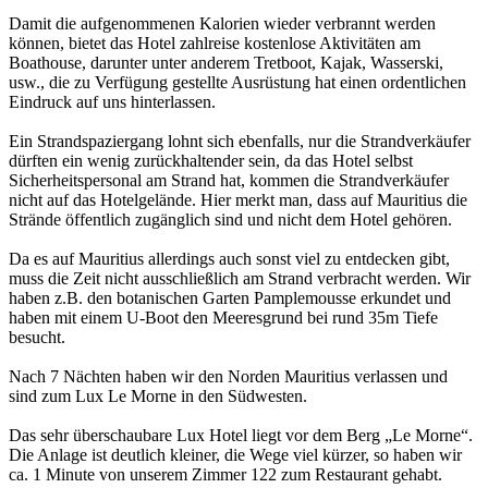
Damit die aufgenommenen Kalorien wieder verbrannt werden
können, bietet das Hotel zahlreise kostenlose Aktivitäten am
Boathouse, darunter unter anderem Tretboot, Kajak, Wasserski,
usw., die zu Verfügung gestellte Ausrüstung hat einen ordentlichen
Eindruck auf uns hinterlassen.
Ein Strandspaziergang lohnt sich ebenfalls, nur die Strandverkäufer
dürften ein wenig zurückhaltender sein, da das Hotel selbst
Sicherheitspersonal am Strand hat, kommen die Strandverkäufer
nicht auf das Hotelgelände. Hier merkt man, dass auf Mauritius die
Strände öffentlich zugänglich sind und nicht dem Hotel gehören.
Da es auf Mauritius allerdings auch sonst viel zu entdecken gibt,
muss die Zeit nicht ausschließlich am Strand verbracht werden. Wir
haben z.B. den botanischen Garten Pamplemousse erkundet und
haben mit einem U-Boot den Meeresgrund bei rund 35m Tiefe
besucht.
Nach 7 Nächten haben wir den Norden Mauritius verlassen und
sind zum Lux Le Morne in den Südwesten.
Das sehr überschaubare Lux Hotel liegt vor dem Berg „Le Morne“.
Die Anlage ist deutlich kleiner, die Wege viel kürzer, so haben wir
ca. 1 Minute von unserem Zimmer 122 zum Restaurant gehabt.