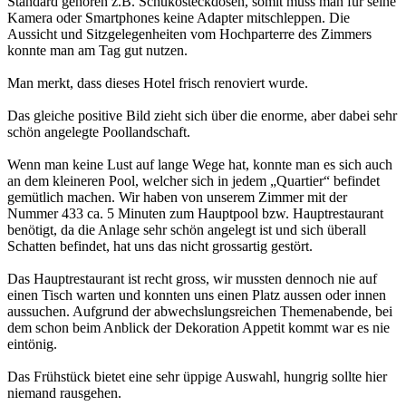
Standard gehören z.B. Schukosteckdosen, somit muss man für seine
Kamera oder Smartphones keine Adapter mitschleppen. Die
Aussicht und Sitzgelegenheiten vom Hochparterre des Zimmers
konnte man am Tag gut nutzen.
Man merkt, dass dieses Hotel frisch renoviert wurde.
Das gleiche positive Bild zieht sich über die enorme, aber dabei sehr
schön angelegte Poollandschaft.
Wenn man keine Lust auf lange Wege hat, konnte man es sich auch
an dem kleineren Pool, welcher sich in jedem „Quartier“ befindet
gemütlich machen. Wir haben von unserem Zimmer mit der
Nummer 433 ca. 5 Minuten zum Hauptpool bzw. Hauptrestaurant
benötigt, da die Anlage sehr schön angelegt ist und sich überall
Schatten befindet, hat uns das nicht grossartig gestört.
Das Hauptrestaurant ist recht gross, wir mussten dennoch nie auf
einen Tisch warten und konnten uns einen Platz aussen oder innen
aussuchen. Aufgrund der abwechslungsreichen Themenabende, bei
dem schon beim Anblick der Dekoration Appetit kommt war es nie
eintönig.
Das Frühstück bietet eine sehr üppige Auswahl, hungrig sollte hier
niemand rausgehen.