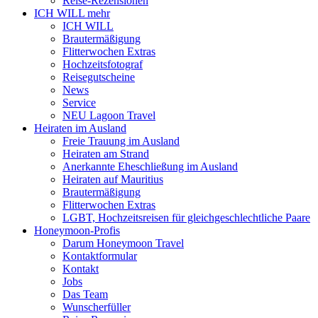
Reise-Rezensionen
ICH WILL mehr
ICH WILL
Brautermäßigung
Flitterwochen Extras
Hochzeitsfotograf
Reisegutscheine
News
Service
NEU Lagoon Travel
Heiraten im Ausland
Freie Trauung im Ausland
Heiraten am Strand
Anerkannte Eheschließung im Ausland
Heiraten auf Mauritius
Brautermäßigung
Flitterwochen Extras
LGBT, Hochzeitsreisen für gleichgeschlechtliche Paare
Honeymoon-Profis
Darum Honeymoon Travel
Kontaktformular
Kontakt
Jobs
Das Team
Wunscherfüller