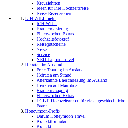
Kreuzfahrten
Ideen für Ihre Hochzeitsreise
Reise-Rezensionen
ICH WILL mehr
ICH WILL
Brautermäßigung
Flitterwochen Extras
Hochzeitsfotograf
Reisegutscheine
News
Service
NEU Lagoon Travel
Heiraten im Ausland
Freie Trauung im Ausland
Heiraten am Strand
Anerkannte Eheschließung im Ausland
Heiraten auf Mauritius
Brautermäßigung
Flitterwochen Extras
LGBT, Hochzeitsreisen für gleichgeschlechtliche
Paare
Honeymoon-Profis
Darum Honeymoon Travel
Kontaktformular
Kontakt