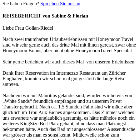
Sie haben Fragen?
Sprechen Sie uns an
REISEBERICHT von Sabine & Florian
Liebe Frau Gollan-Riedel
Nach zwei traumhaften Urlaubserlebnissen mit HoneymoonTravel
sind wir sehr gerne auch das dritte Mal mit Ihnen gereist, zwar ohne
Honeymoon Bonus, aber nicht ohne HoneymoonTravel Special. J
Sehr gerne berichten wir auch dieses Mal von unseren Erlebnissen.
Dank Ihrer Reservation im Intermezzo Restaurant am Züricher
Flughafen, konnten wir schon mal gut gestärkt die lange Reise
antreten.
Nachdem wir auf Mauritius gelandet sind, wurden wir bereits von
„White Sands“ freundlich empfangen und zu unserem Privat
Transfer gebracht. Nach ca. 1.5 Stunden Fahrt sind wir müde aber
glücklich im Trou Aux Biches angekommen. Das Zimmer welches
uns erwartete war unglaublich geräumig, es hätte mühelos noch ein
weiteres KingSize Bett Platz gehabt, ohne dass man Platzangst
bekommen hätte. Auch das Bad mit angeschlossener Aussendusche
war grösser als man es sonst kennt. Mittlerweile schon zum