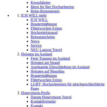
Kreuzfahrten
Ideen für Ihre Hochzeitsreise
Reise-Rezensionen
ICH WILL mehr
ICH WILL
Brautermäßigung
Flitterwochen Extras
Hochzeitsfotograf
Reisegutscheine
News
Service
NEU Lagoon Travel
Heiraten im Ausland
Freie Trauung im Ausland
Heiraten am Strand
Anerkannte Eheschließung im Ausland
Heiraten auf Mauritius
Brautermäßigung
Flitterwochen Extras
LGBT, Hochzeitsreisen für gleichgeschlechtliche
Paare
Honeymoon-Profis
Darum Honeymoon Travel
Kontaktformular
Kontakt