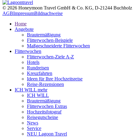
© 2026 Honeymoon Travel GmbH & Co. KG, D-21244 Buchholz
AGB
Impressum
Bildnachweise
Home
Angebote
Brautermäßigung
Flitterwochen-Beispiele
Maßgeschneiderte Flitterwochen
Flitterwochen
Flitterwochen-Ziele A-Z
Hotels
Rundreisen
Kreuzfahrten
Ideen für Ihre Hochzeitsreise
Reise-Rezensionen
ICH WILL mehr
ICH WILL
Brautermäßigung
Flitterwochen Extras
Hochzeitsfotograf
Reisegutscheine
News
Service
NEU Lagoon Travel