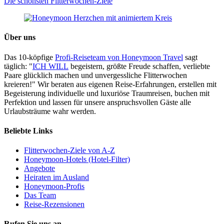
Die schönsten Flitterwochen-Ziele
Über uns
Das 10-köpfige
Profi-Reiseteam von Honeymoon Travel
sagt
täglich: "
ICH WILL
begeistern, größte Freude schaffen, verliebte
Paare glücklich machen und unvergessliche Flitterwochen
kreieren!" Wir beraten aus eigenen Reise-Erfahrungen, erstellen mit
Begeisterung individuelle und luxuriöse Traumreisen, buchen mit
Perfektion und lassen für unsere anspruchsvollen Gäste alle
Urlaubsträume wahr werden.
Beliebte Links
Flitterwochen-Ziele von A-Z
Honeymoon-Hotels (Hotel-Filter)
Angebote
Heiraten im Ausland
Honeymoon-Profis
Das Team
Reise-Rezensionen
Rufen Sie uns an