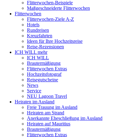
Flitterwochen-Beispiele
Maßgeschneiderte Flitterwochen
Flitterwochen
Flitterwochen-Ziele A-Z
Hotels
Rundreisen
Kreuzfahrten
Ideen für Ihre Hochzeitsreise
Reise-Rezensionen
ICH WILL mehr
ICH WILL
Brautermäßigung
Flitterwochen Extras
Hochzeitsfotograf
Reisegutscheine
News
Service
NEU Lagoon Travel
Heiraten im Ausland
Freie Trauung im Ausland
Heiraten am Strand
Anerkannte Eheschließung im Ausland
Heiraten auf Mauritius
Brautermäßigung
Flitterwochen Extras