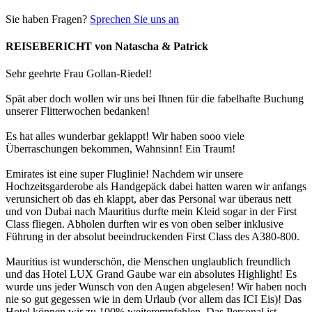
Sie haben Fragen?
Sprechen Sie uns an
REISEBERICHT von Natascha & Patrick
Sehr geehrte Frau Gollan-Riedel!
Spät aber doch wollen wir uns bei Ihnen für die fabelhafte Buchung
unserer Flitterwochen bedanken!
Es hat alles wunderbar geklappt! Wir haben sooo viele
Überraschungen bekommen, Wahnsinn! Ein Traum!
Emirates ist eine super Fluglinie! Nachdem wir unsere
Hochzeitsgarderobe als Handgepäck dabei hatten waren wir anfangs
verunsichert ob das eh klappt, aber das Personal war überaus nett
und von Dubai nach Mauritius durfte mein Kleid sogar in der First
Class fliegen. Abholen durften wir es von oben selber inklusive
Führung in der absolut beeindruckenden First Class des A380-800.
Mauritius ist wunderschön, die Menschen unglaublich freundlich
und das Hotel LUX Grand Gaube war ein absolutes Highlight! Es
wurde uns jeder Wunsch von den Augen abgelesen! Wir haben noch
nie so gut gegessen wie in dem Urlaub (vor allem das ICI Eis)! Das
Hotel können wir zu 100% weiterempfehlen. Das Personal ist