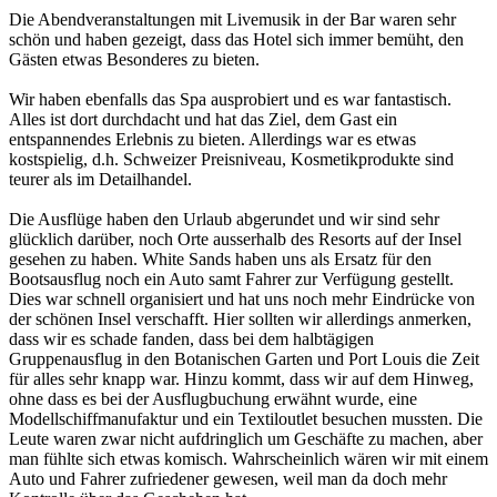
Die Abendveranstaltungen mit Livemusik in der Bar waren sehr
schön und haben gezeigt, dass das Hotel sich immer bemüht, den
Gästen etwas Besonderes zu bieten.
Wir haben ebenfalls das Spa ausprobiert und es war fantastisch.
Alles ist dort durchdacht und hat das Ziel, dem Gast ein
entspannendes Erlebnis zu bieten. Allerdings war es etwas
kostspielig, d.h. Schweizer Preisniveau, Kosmetikprodukte sind
teurer als im Detailhandel.
Die Ausflüge haben den Urlaub abgerundet und wir sind sehr
glücklich darüber, noch Orte ausserhalb des Resorts auf der Insel
gesehen zu haben. White Sands haben uns als Ersatz für den
Bootsausflug noch ein Auto samt Fahrer zur Verfügung gestellt.
Dies war schnell organisiert und hat uns noch mehr Eindrücke von
der schönen Insel verschafft. Hier sollten wir allerdings anmerken,
dass wir es schade fanden, dass bei dem halbtägigen
Gruppenausflug in den Botanischen Garten und Port Louis die Zeit
für alles sehr knapp war. Hinzu kommt, dass wir auf dem Hinweg,
ohne dass es bei der Ausflugbuchung erwähnt wurde, eine
Modellschiffmanufaktur und ein Textiloutlet besuchen mussten. Die
Leute waren zwar nicht aufdringlich um Geschäfte zu machen, aber
man fühlte sich etwas komisch. Wahrscheinlich wären wir mit einem
Auto und Fahrer zufriedener gewesen, weil man da doch mehr