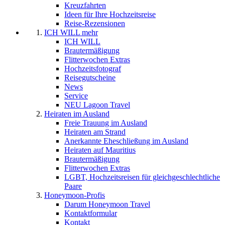
Kreuzfahrten
Ideen für Ihre Hochzeitsreise
Reise-Rezensionen
ICH WILL mehr
ICH WILL
Brautermäßigung
Flitterwochen Extras
Hochzeitsfotograf
Reisegutscheine
News
Service
NEU Lagoon Travel
Heiraten im Ausland
Freie Trauung im Ausland
Heiraten am Strand
Anerkannte Eheschließung im Ausland
Heiraten auf Mauritius
Brautermäßigung
Flitterwochen Extras
LGBT, Hochzeitsreisen für gleichgeschlechtliche
Paare
Honeymoon-Profis
Darum Honeymoon Travel
Kontaktformular
Kontakt