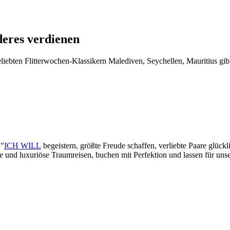
deres verdienen
iebten Flitterwochen-Klassikern Malediven, Seychellen, Mauritius gibt
 "
ICH WILL
begeistern, größte Freude schaffen, verliebte Paare glück
lle und luxuriöse Traumreisen, buchen mit Perfektion und lassen für un