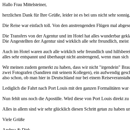
Hallo Frau Mittelsteiner,
herzlichen Dank für Ihre Grüße, leider ist es bei uns nicht sehr sonnig
Die Reise war einfach toll. Von den anstrengenden Flügen mal abgesehe
Die Transfers von der Agentur und im Hotel hat alles wunderbar gek
Die Angestellten der Agentur sind wirklich alle sehr freundlich, meis
Auch im Hotel waren auch alle wirklich sehr freundlich und hilfsber
alles sehr entspannt und überhaupt nicht anstrengend, wenn man sic
Wir meinen zudem gemerkt zu haben, dass wir nicht "irgendein" Brau
zwei Fotografen (Sandiren mit seinem Kollegen), ein aufwendig ges
also schon, ob man hier in Deutschland nur bei einem Reiseveranstalte
Lediglich die Fahrt nach Port Louis mit den ganzen Formalitäten war 
Nun fehlt uns noch die Apostille. Wird diese von Port Louis direkt zu
Alles in allem sind wir sehr glücklich diesen Schritt getan zu haben 
Viele Grüße
Andrea & Dirk