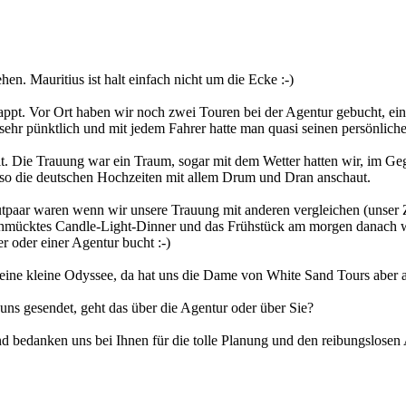
.
n. Mauritius ist halt einfach nicht um die Ecke :-)
lappt. Vor Ort haben wir noch zwei Touren bei der Agentur gebucht, ei
t sehr pünktlich und mit jedem Fahrer hatte man quasi seinen persönlich
eit. Die Trauung war ein Traum, sogar mit dem Wetter hatten wir, im G
h so die deutschen Hochzeiten mit allem Drum und Dran anschaut.
tpaar waren wenn wir unsere Trauung mit anderen vergleichen (unser Z
chmücktes Candle-Light-Dinner und das Frühstück am morgen danach w
r oder einer Agentur bucht :-)
eine kleine Odyssee, da hat uns die Dame von White Sand Tours aber auc
 uns gesendet, geht das über die Agentur oder über Sie?
und bedanken uns bei Ihnen für die tolle Planung und den reibungslosen