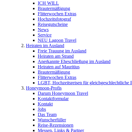
ICH WILL
Brautermäßigung
Flitterwochen Extras
Hochzeitsfotograf
Reisegutscheine
News
Service
NEU Lagoon Travel
Heiraten im Ausland
Freie Trauung im Ausland
Heiraten am Strand
Anerkannte Eheschließung im Ausland
Heiraten auf Mauritius
Brautermäßigung
Flitterwochen Extras
LGBT, Hochzeitsreisen für gleichgeschlechtliche 
Honeymoon-Profis
Darum Honeymoon Travel
Kontaktformular
Kontakt
Jobs
Das Team
Wunscherfüller
Reise-Rezensionen
Messen, Links & Partner