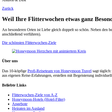
Zurück
Weil Ihre Flitterwochen etwas ganz Beson
An besonderen Orten ist Liebe gleich doppelt so schön. Neben den bel
anschließend verführen).
Die schönsten Flitterwochen-Ziele
Über uns
Das 10-köpfige
Profi-Reiseteam von Honeymoon Travel
sagt täglich:
aus eigenen Reise-Erfahrungen, erstellen mit Begeisterung individue
Beliebte Links
Flitterwochen-Ziele von A-Z
Honeymoon-Hotels (Hotel-Filter)
Angebote
Heiraten im Ausland