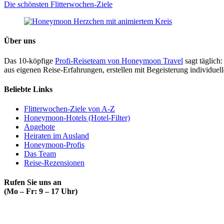
Die schönsten Flitterwochen-Ziele
Über uns
Das 10-köpfige
Profi-Reiseteam von Honeymoon Travel
sagt täglich:
aus eigenen Reise-Erfahrungen, erstellen mit Begeisterung individue
Beliebte Links
Flitterwochen-Ziele von A-Z
Honeymoon-Hotels (Hotel-Filter)
Angebote
Heiraten im Ausland
Honeymoon-Profis
Das Team
Reise-Rezensionen
Rufen Sie uns an
(Mo – Fr: 9 – 17 Uhr)