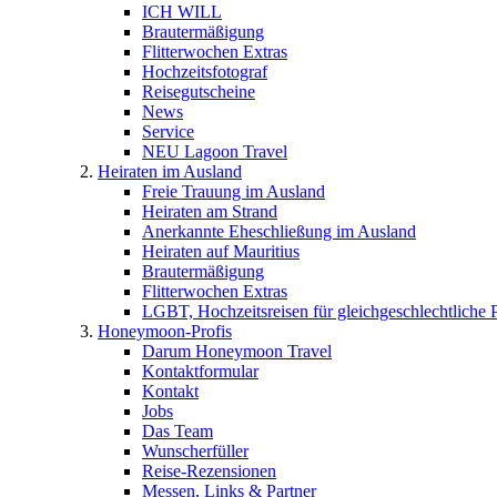
ICH WILL
Brautermäßigung
Flitterwochen Extras
Hochzeitsfotograf
Reisegutscheine
News
Service
NEU Lagoon Travel
Heiraten im Ausland
Freie Trauung im Ausland
Heiraten am Strand
Anerkannte Eheschließung im Ausland
Heiraten auf Mauritius
Brautermäßigung
Flitterwochen Extras
LGBT, Hochzeitsreisen für gleichgeschlechtliche 
Honeymoon-Profis
Darum Honeymoon Travel
Kontaktformular
Kontakt
Jobs
Das Team
Wunscherfüller
Reise-Rezensionen
Messen, Links & Partner