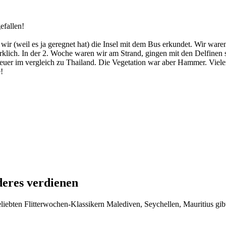
efallen!
r (weil es ja geregnet hat) die Insel mit dem Bus erkundet. Wir waren 
irklich. In der 2. Woche waren wir am Strand, gingen mit den Delfin
ht teuer im vergleich zu Thailand. Die Vegetation war aber Hammer. Vi
!
deres verdienen
iebten Flitterwochen-Klassikern Malediven, Seychellen, Mauritius gibt