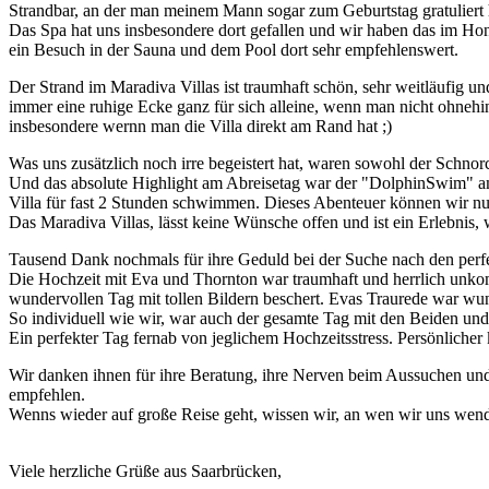
Strandbar, an der man meinem Mann sogar zum Geburtstag gratuliert h
Das Spa hat uns insbesondere dort gefallen und wir haben das im Ho
ein Besuch in der Sauna und dem Pool dort sehr empfehlenswert.
Der Strand im Maradiva Villas ist traumhaft schön, sehr weitläufig u
immer eine ruhige Ecke ganz für sich alleine, wenn man nicht ohnehin
insbesondere wernn man die Villa direkt am Rand hat ;)
Was uns zusätzlich noch irre begeistert hat, waren sowohl der Schnorc
Und das absolute Highlight am Abreisetag war der "DolphinSwim" am
Villa für fast 2 Stunden schwimmen. Dieses Abenteuer können wir n
Das Maradiva Villas, lässt keine Wünsche offen und ist ein Erlebnis, 
Tausend Dank nochmals für ihre Geduld bei der Suche nach den perfek
Die Hochzeit mit Eva und Thornton war traumhaft und herrlich unko
wundervollen Tag mit tollen Bildern beschert. Evas Traurede war wu
So individuell wie wir, war auch der gesamte Tag mit den Beiden und 
Ein perfekter Tag fernab von jeglichem Hochzeitsstress. Persönliche
Wir danken ihnen für ihre Beratung, ihre Nerven beim Aussuchen un
empfehlen.
Wenns wieder auf große Reise geht, wissen wir, an wen wir uns wen
Viele herzliche Grüße aus Saarbrücken,