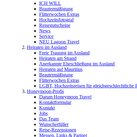
ICH WILL
Brautermäßigung
Flitterwochen Extras
Hochzeitsfotograf
Reisegutscheine
News
Service
NEU Lagoon Travel
Heiraten im Ausland
Freie Trauung im Ausland
Heiraten am Strand
Anerkannte Eheschließung im Ausland
Heiraten auf Mauritius
Brautermäßigung
Flitterwochen Extras
LGBT, Hochzeitsreisen für gleichgeschlechtliche 
Honeymoon-Profis
Darum Honeymoon Travel
Kontaktformular
Kontakt
Jobs
Das Team
Wunscherfüller
Reise-Rezensionen
Messen, Links & Partner