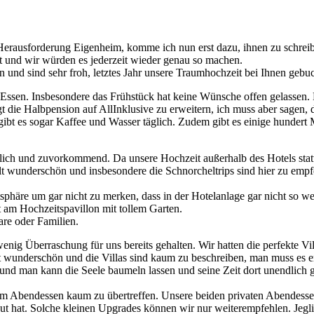
erausforderung Eigenheim, komme ich nun erst dazu, ihnen zu schrei
t und wir würden es jederzeit wieder genau so machen.
n und sind sehr froh, letztes Jahr unsere Traumhochzeit bei Ihnen gebu
Essen. Insbesondere das Frühstück hat keine Wünsche offen gelassen. D
gt die Halbpension auf AllInklusive zu erweitern, ich muss aber sagen, 
gibt es sogar Kaffee und Wasser täglich. Zudem gibt es einige hundert
dlich und zuvorkommend. Da unsere Hochzeit außerhalb des Hotels sta
lt wunderschön und insbesondere die Schnorcheltrips sind hier zu emp
phäre um gar nicht zu merken, dass in der Hotelanlage gar nicht so w
t am Hochzeitspavillon mit tollem Garten.
are oder Familien.
wenig Überraschung für uns bereits gehalten. Wir hatten die perfekte 
t wunderschön und die Villas sind kaum zu beschreiben, man muss es e
 und man kann die Seele baumeln lassen und seine Zeit dort unendlich 
beim Abendessen kaum zu übertreffen. Unsere beiden privaten Abendes
treut hat. Solche kleinen Upgrades können wir nur weiterempfehlen. Jeg