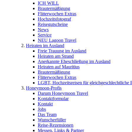
ICH WILL
Brautermäßigung
Flitterwochen Extras
Hochzeitsfotograf
Reisegutscheine
News
Service
NEU Lagoon Travel
Heiraten im Ausland
Freie Trauung im Ausland
Heiraten am Strand
Anerkannte Eheschließung im Ausland
Heiraten auf Mauritius
Brautermäßigung
Flitterwochen Extras
LGBT, Hochzeitsreisen für gleichgeschlechtliche 
Honeymoon-Profis
Darum Honeymoon Travel
Kontaktformular
Kontakt
Jobs
Das Team
Wunscherfüller
Reise-Rezensionen
Messen, Links & Partner