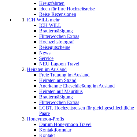
Kreuzfahrten
Ideen für Ihre Hochzeitsreise
Reise-Rezensionen
ICH WILL mehr
ICH WILL
Brautermäßigung
Flitterwochen Extras
Hochzeitsfotograf
Reisegutscheine
News
Service
NEU Lagoon Travel
Heiraten im Ausland
Freie Trauung im Ausland
Heiraten am Strand
Anerkannte Eheschließung im Ausland
Heiraten auf Mauritius
Brautermäßigung
Flitterwochen Extras
LGBT, Hochzeitsreisen für gleichgeschlechtliche
Paare
Honeymoon-Profis
Darum Honeymoon Travel
Kontaktformular
Kontakt