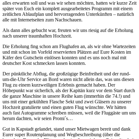
alles erwarten soll und was wir sehen möchten, hatten wir kurze Zeit
später von Euch ein komplett ausgearbeitetes Programm mit einem
zeitlichen Ablaufplan und hervorragenden Unterkünften – natürlich
alle mit Internetseiten zum Nachschauen.
Als dann alles gebucht war, freuten wir uns riesig auf die Erholung
nach unserer traumhaften Hochzeit.
Die Erholung fing schon am Flughafen an, als wir ohne Wartezeiten
und mit schon im Vorfeld reservierten Plätzen auf Eure Kosten im
Käfer den Gutschein einlösen konnten und es uns noch mal mit
deutscher Kost schmecken lassen konnten.
Der pünktliche Abflug, die großzügige Beinfreiheit und der rund-
um-die-Uhr Service an Bord waren nicht allein das, was uns diesen
Flug zu einem kurzweiligen Erlebnis gemacht haben. Der
Höhepunkt war sicherlich, als der Kapitän kurz vor dem Start durch
die ganze Maschine in unsere Reihe kam (immerhin die 74.!) und
uns mit einer gekühlten Flasche Sekt und zwei Gläsern zu unserer
Hochzeit gratulierte und einen guten Flug wünschte. Wir hätten
auch fast Autogramme schreiben müssen, weil die Fluggäste um uns
herum dachten, wir seien Promi´s…
Gut in Kapstadt gelandet, stand unser Mietwagen bereit und dank
Eurer super Routenplanung und Wegbeschreibung (über die