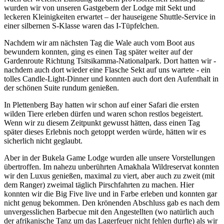
wurden wir von unseren Gastgebern der Lodge mit Sekt und
leckeren Kleinigkeiten erwartet – der hauseigene Shuttle-Service in
einer silbernen S-Klasse waren das I-Tüpfelchen.
Nachdem wir am nächsten Tag die Wale auch vom Boot aus
bewundern konnten, ging es einen Tag später weiter auf der
Gardenroute Richtung Tsitsikamma-Nationalpark. Dort hatten wir -
nachdem auch dort wieder eine Flasche Sekt auf uns wartete - ein
tolles Candle-Light-Dinner und konnten auch dort den Aufenthalt in
der schönen Suite rundum genießen.
In Plettenberg Bay hatten wir schon auf einer Safari die ersten
wilden Tiere erleben dürfen und waren schon restlos begeistert.
Wenn wir zu diesem Zeitpunkt gewusst hätten, dass einen Tag
später dieses Erlebnis noch getoppt werden würde, hätten wir es
sicherlich nicht geglaubt.
Aber in der Bukela Game Lodge wurden alle unsere Vorstellungen
übertroffen. Im nahezu unberührten Amakhala Wildreservat konnten
wir den Luxus genießen, maximal zu viert, aber auch zu zweit (mit
dem Ranger) zweimal täglich Pirschfahrten zu machen. Hier
konnten wir die Big Five live und in Farbe erleben und konnten gar
nicht genug bekommen. Den krönenden Abschluss gab es nach dem
unvergesslichen Barbecue mit den Angestellten (wo natürlich auch
der afrikanische Tanz um das Lagerfeuer nicht fehlen durfte) als wir