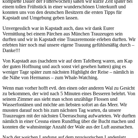
komplette Dauer der Flitterwochen) saßen wir kurze Zeit später bei
einem tollen Frühstück in einer wunderschönen Unterkunft und
konnten uns von den deutschen Besitzern die ersten Tipps für
Kapstadt und Umgebung geben lassen.
Unvergesslich war in Kapstadt auch, dass wir dank Eurer
Vermittlung bei einem Pärchen aus München Trauzeugen sein
durften und wir in Kapstadt eine Trauzeremonie erleben durften. Wir
erlebten hier noch mal unsere eigene Trauung gefühlsmäßig durch –
Danke!!!
Von Kapstadt aus (nachdem wir auf dem Tafelberg waren, am Kap
der guten Hoffnung und auch sonst viel gesehen hatten) ging es
weniger Tage später zum nächsten Highlight der Reise – nämlich in
die Nähe von Hermanus – zum Whale-Watching.
Wenn man vorher hofft evtl. den einen oder anderen Wal zu Gesicht
zu bekommen, der wird nach 5 Minuten eines Besseren belehrt. Von
seinem Zimmer aus sieht man schon unzählige Flossen und
Wasserfontänen und möchte am liebsten sofort an das Meer. Wir
mussten darauf noch bis zum nächsten Tag warten, da unsere
Trauzeugen mit der nächsten Überraschung aufwarteten. Wir durften
nämlich in einer Cessna einen Rundflug über die Bucht machen und
konnten die wahnsinnige Anzahl der Wale aus der Luft ausmachen.
Nach der weichen Landung auf dem provisorischen Landeplatz