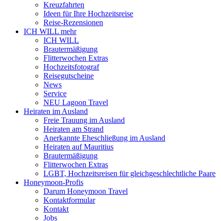
Kreuzfahrten
Ideen für Ihre Hochzeitsreise
Reise-Rezensionen
ICH WILL mehr
ICH WILL
Brautermäßigung
Flitterwochen Extras
Hochzeitsfotograf
Reisegutscheine
News
Service
NEU Lagoon Travel
Heiraten im Ausland
Freie Trauung im Ausland
Heiraten am Strand
Anerkannte Eheschließung im Ausland
Heiraten auf Mauritius
Brautermäßigung
Flitterwochen Extras
LGBT, Hochzeitsreisen für gleichgeschlechtliche Paare
Honeymoon-Profis
Darum Honeymoon Travel
Kontaktformular
Kontakt
Jobs