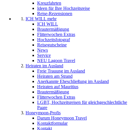
Kreuzfahrten
Ideen für Ihre Hochzeitsreise
Reise-Rezensionen
ICH WILL mehr
ICH WILL
Brautermäßigung
Flitterwochen Extras
Hochzeitsfotograf
Reisegutscheine
News
Service
NEU Lagoon Travel
Heiraten im Ausland
Freie Trauung im Ausland
Heiraten am Strand
Anerkannte Eheschließung im Ausland
Heiraten auf Mauritius
Brautermäßigung
Flitterwochen Extras
LGBT, Hochzeitsreisen für gleichgeschlechtliche
Paare
Honeymoon-Profis
Darum Honeymoon Travel
Kontaktformular
Kontakt