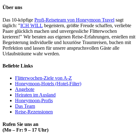
Über uns
Das 10-köpfige
Profi-Reiseteam von Honeymoon Travel
sagt
täglich: "
ICH WILL
begeistern, größte Freude schaffen, verliebte
Paare glücklich machen und unvergessliche Flitterwochen
kreieren!" Wir beraten aus eigenen Reise-Erfahrungen, erstellen mit
Begeisterung individuelle und luxuriöse Traumreisen, buchen mit
Perfektion und lassen für unsere anspruchsvollen Gäste alle
Urlaubsträume wahr werden.
Beliebte Links
Flitterwochen-Ziele von A-Z
Honeymoon-Hotels (Hotel-Filter)
Angebote
Heiraten im Ausland
Honeymoon-Profis
Das Team
Reise-Rezensionen
Rufen Sie uns an
(Mo – Fr: 9 – 17 Uhr)