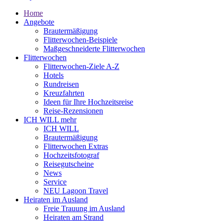
Home
Angebote
Brautermäßigung
Flitterwochen-Beispiele
Maßgeschneiderte Flitterwochen
Flitterwochen
Flitterwochen-Ziele A-Z
Hotels
Rundreisen
Kreuzfahrten
Ideen für Ihre Hochzeitsreise
Reise-Rezensionen
ICH WILL mehr
ICH WILL
Brautermäßigung
Flitterwochen Extras
Hochzeitsfotograf
Reisegutscheine
News
Service
NEU Lagoon Travel
Heiraten im Ausland
Freie Trauung im Ausland
Heiraten am Strand