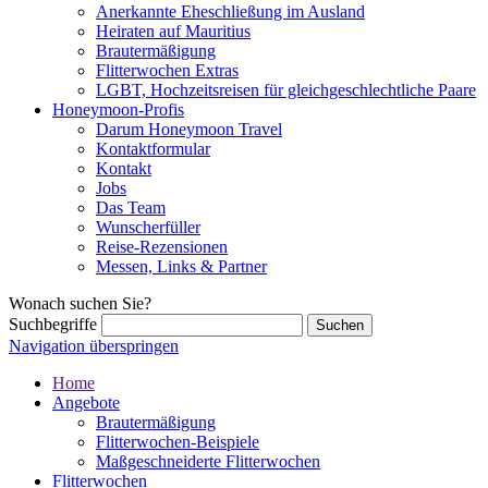
Anerkannte Eheschließung im Ausland
Heiraten auf Mauritius
Brautermäßigung
Flitterwochen Extras
LGBT, Hochzeitsreisen für gleichgeschlechtliche Paare
Honeymoon-Profis
Darum Honeymoon Travel
Kontaktformular
Kontakt
Jobs
Das Team
Wunscherfüller
Reise-Rezensionen
Messen, Links & Partner
Wonach suchen Sie?
Suchbegriffe
Navigation überspringen
Home
Angebote
Brautermäßigung
Flitterwochen-Beispiele
Maßgeschneiderte Flitterwochen
Flitterwochen