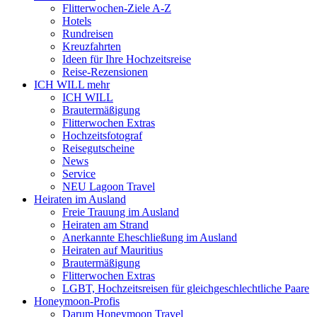
Flitterwochen-Ziele A-Z
Hotels
Rundreisen
Kreuzfahrten
Ideen für Ihre Hochzeitsreise
Reise-Rezensionen
ICH WILL mehr
ICH WILL
Brautermäßigung
Flitterwochen Extras
Hochzeitsfotograf
Reisegutscheine
News
Service
NEU Lagoon Travel
Heiraten im Ausland
Freie Trauung im Ausland
Heiraten am Strand
Anerkannte Eheschließung im Ausland
Heiraten auf Mauritius
Brautermäßigung
Flitterwochen Extras
LGBT, Hochzeitsreisen für gleichgeschlechtliche Paare
Honeymoon-Profis
Darum Honeymoon Travel