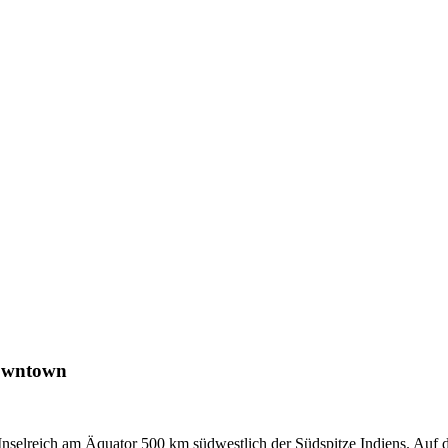
Downtown
 Inselreich am Äquator 500 km südwestlich der Südspitze Indiens. Auf d