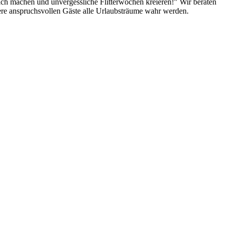
lich machen und unvergessliche Flitterwochen kreieren!" Wir beraten
sere anspruchsvollen Gäste alle Urlaubsträume wahr werden.