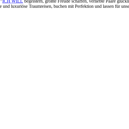
 "
ICH WILL
begeistern, größte Freude schaffen, verliebte Paare glück
lle und luxuriöse Traumreisen, buchen mit Perfektion und lassen für un