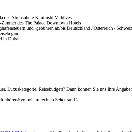
illa des Atmosphere Kanifushi Maldives
ew-Zimmer des The Palace Downtown Hotels
ghafensteuern und -gebühren ab/bis Deutschland / Österreich / Schwei
Reisebeginn
d in Dubai
auer, Luxuskategorie, Reisebudget)? Dann können Sie uns Ihre Angaben
lefonhörer-Symbol am rechten Seitenrand.)