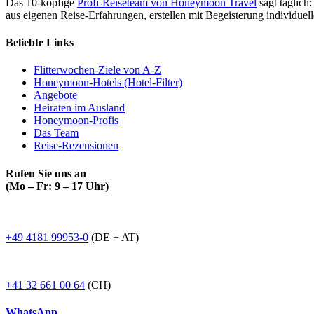
Das 10-köpfige
Profi-Reiseteam von Honeymoon Travel
sagt täglich:
aus eigenen Reise-Erfahrungen, erstellen mit Begeisterung individue
Beliebte Links
Flitterwochen-Ziele von A-Z
Honeymoon-Hotels (Hotel-Filter)
Angebote
Heiraten im Ausland
Honeymoon-Profis
Das Team
Reise-Rezensionen
Rufen Sie uns an
(Mo – Fr: 9 – 17 Uhr)
+49 4181 99953-0
(DE + AT)
+41 32 661 00 64
(CH)
WhatsApp