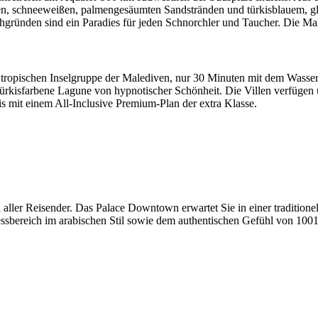
en, schneeweißen, palmengesäumten Sandstränden und türkisblauem, gl
hgründen sind ein Paradies für jeden Schnorchler und Taucher. Die Mal
 tropischen Inselgruppe der Malediven, nur 30 Minuten mit dem Wasserf
e türkisfarbene Lagune von hypnotischer Schönheit. Die Villen verfüge
is mit einem All-Inclusive Premium-Plan der extra Klasse.
aller Reisender. Das Palace Downtown erwartet Sie in einer traditione
ssbereich im arabischen Stil sowie dem authentischen Gefühl von 100