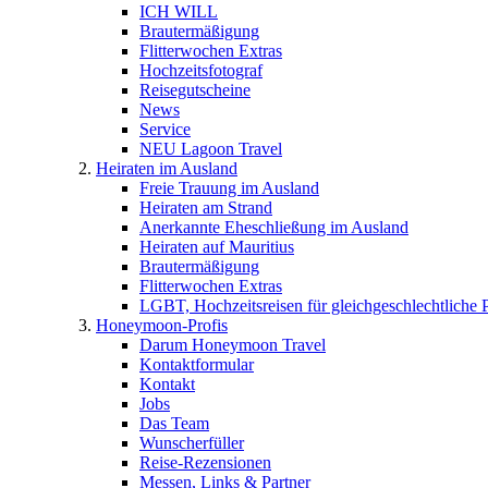
ICH WILL
Brautermäßigung
Flitterwochen Extras
Hochzeitsfotograf
Reisegutscheine
News
Service
NEU Lagoon Travel
Heiraten im Ausland
Freie Trauung im Ausland
Heiraten am Strand
Anerkannte Eheschließung im Ausland
Heiraten auf Mauritius
Brautermäßigung
Flitterwochen Extras
LGBT, Hochzeitsreisen für gleichgeschlechtliche 
Honeymoon-Profis
Darum Honeymoon Travel
Kontaktformular
Kontakt
Jobs
Das Team
Wunscherfüller
Reise-Rezensionen
Messen, Links & Partner