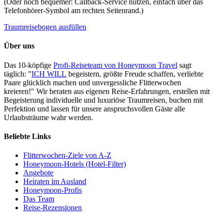
(Oder noch bequemer: Callback-Service nutzen, einfach über das
Telefonhörer-Symbol am rechten Seitenrand.)
Traumreisebogen ausfüllen
Über uns
Das 10-köpfige
Profi-Reiseteam von Honeymoon Travel
sagt
täglich: "
ICH WILL
begeistern, größte Freude schaffen, verliebte
Paare glücklich machen und unvergessliche Flitterwochen
kreieren!" Wir beraten aus eigenen Reise-Erfahrungen, erstellen mit
Begeisterung individuelle und luxuriöse Traumreisen, buchen mit
Perfektion und lassen für unsere anspruchsvollen Gäste alle
Urlaubsträume wahr werden.
Beliebte Links
Flitterwochen-Ziele von A-Z
Honeymoon-Hotels (Hotel-Filter)
Angebote
Heiraten im Ausland
Honeymoon-Profis
Das Team
Reise-Rezensionen