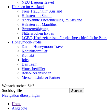
NEU Lagoon Travel
Heiraten im Ausland
Freie Trauung im Ausland
Heiraten am Strand
Anerkannte Eheschließung im Ausland
Heiraten auf Mauritius
Brautermäßigung
Flitterwochen Extras
LGBT, Hochzeitsreisen für gleichgeschlechtliche Paare
Honeymoon-Profis
Darum Honeymoon Travel
Kontaktformular
Kontakt
Jobs
Das Team
Wunscherfüller
Reise-Rezensionen
Messen, Links & Partner
Wonach suchen Sie?
Suchbegriffe
Navigation überspringen
Home
Angebote