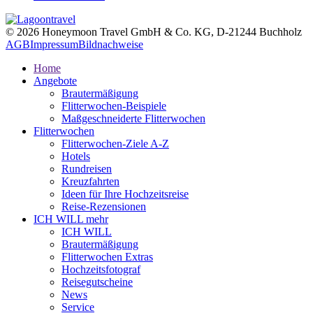
© 2026 Honeymoon Travel GmbH & Co. KG, D-21244 Buchholz
AGB
Impressum
Bildnachweise
Home
Angebote
Brautermäßigung
Flitterwochen-Beispiele
Maßgeschneiderte Flitterwochen
Flitterwochen
Flitterwochen-Ziele A-Z
Hotels
Rundreisen
Kreuzfahrten
Ideen für Ihre Hochzeitsreise
Reise-Rezensionen
ICH WILL mehr
ICH WILL
Brautermäßigung
Flitterwochen Extras
Hochzeitsfotograf
Reisegutscheine
News
Service