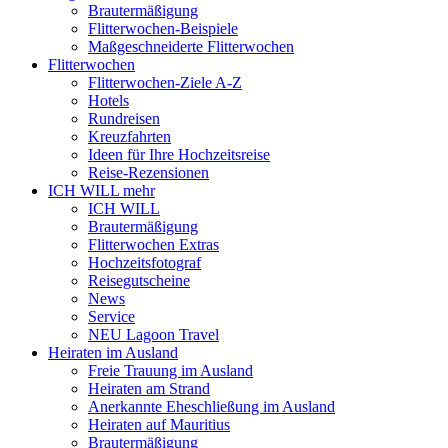
Brautermäßigung
Flitterwochen-Beispiele
Maßgeschneiderte Flitterwochen
Flitterwochen
Flitterwochen-Ziele A-Z
Hotels
Rundreisen
Kreuzfahrten
Ideen für Ihre Hochzeitsreise
Reise-Rezensionen
ICH WILL mehr
ICH WILL
Brautermäßigung
Flitterwochen Extras
Hochzeitsfotograf
Reisegutscheine
News
Service
NEU Lagoon Travel
Heiraten im Ausland
Freie Trauung im Ausland
Heiraten am Strand
Anerkannte Eheschließung im Ausland
Heiraten auf Mauritius
Brautermäßigung