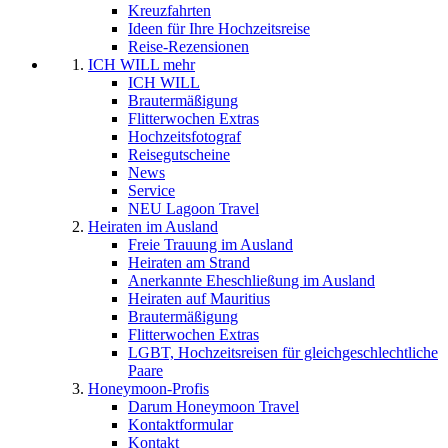
Kreuzfahrten
Ideen für Ihre Hochzeitsreise
Reise-Rezensionen
ICH WILL mehr
ICH WILL
Brautermäßigung
Flitterwochen Extras
Hochzeitsfotograf
Reisegutscheine
News
Service
NEU Lagoon Travel
Heiraten im Ausland
Freie Trauung im Ausland
Heiraten am Strand
Anerkannte Eheschließung im Ausland
Heiraten auf Mauritius
Brautermäßigung
Flitterwochen Extras
LGBT, Hochzeitsreisen für gleichgeschlechtliche
Paare
Honeymoon-Profis
Darum Honeymoon Travel
Kontaktformular
Kontakt