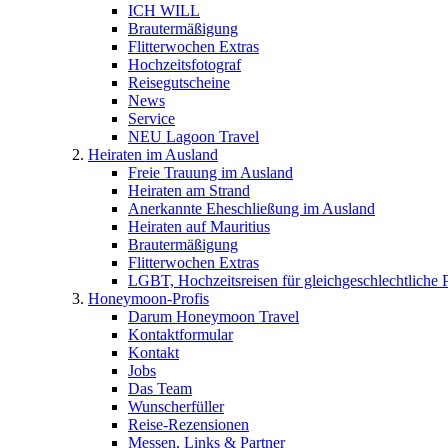
ICH WILL
Brautermäßigung
Flitterwochen Extras
Hochzeitsfotograf
Reisegutscheine
News
Service
NEU Lagoon Travel
Heiraten im Ausland
Freie Trauung im Ausland
Heiraten am Strand
Anerkannte Eheschließung im Ausland
Heiraten auf Mauritius
Brautermäßigung
Flitterwochen Extras
LGBT, Hochzeitsreisen für gleichgeschlechtliche 
Honeymoon-Profis
Darum Honeymoon Travel
Kontaktformular
Kontakt
Jobs
Das Team
Wunscherfüller
Reise-Rezensionen
Messen, Links & Partner