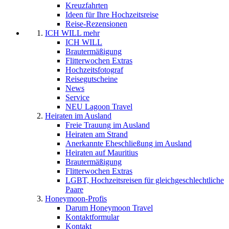
Kreuzfahrten
Ideen für Ihre Hochzeitsreise
Reise-Rezensionen
ICH WILL mehr
ICH WILL
Brautermäßigung
Flitterwochen Extras
Hochzeitsfotograf
Reisegutscheine
News
Service
NEU Lagoon Travel
Heiraten im Ausland
Freie Trauung im Ausland
Heiraten am Strand
Anerkannte Eheschließung im Ausland
Heiraten auf Mauritius
Brautermäßigung
Flitterwochen Extras
LGBT, Hochzeitsreisen für gleichgeschlechtliche
Paare
Honeymoon-Profis
Darum Honeymoon Travel
Kontaktformular
Kontakt