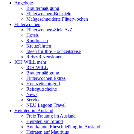
Angebote
Brautermäßigung
Flitterwochen-Beispiele
Maßgeschneiderte Flitterwochen
Flitterwochen
Flitterwochen-Ziele A-Z
Hotels
Rundreisen
Kreuzfahrten
Ideen für Ihre Hochzeitsreise
Reise-Rezensionen
ICH WILL mehr
ICH WILL
Brautermäßigung
Flitterwochen Extras
Hochzeitsfotograf
Reisegutscheine
News
Service
NEU Lagoon Travel
Heiraten im Ausland
Freie Trauung im Ausland
Heiraten am Strand
Anerkannte Eheschließung im Ausland
Heiraten auf Mauritius