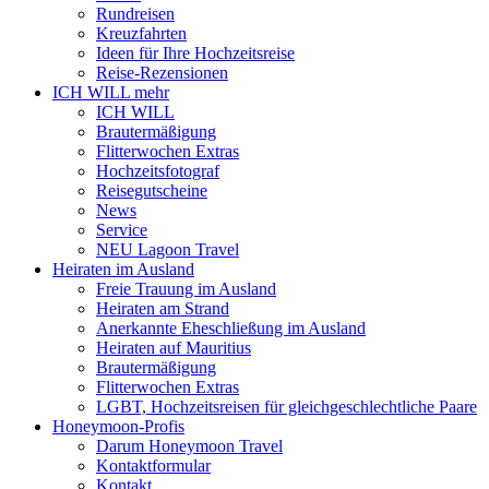
Rundreisen
Kreuzfahrten
Ideen für Ihre Hochzeitsreise
Reise-Rezensionen
ICH WILL mehr
ICH WILL
Brautermäßigung
Flitterwochen Extras
Hochzeitsfotograf
Reisegutscheine
News
Service
NEU Lagoon Travel
Heiraten im Ausland
Freie Trauung im Ausland
Heiraten am Strand
Anerkannte Eheschließung im Ausland
Heiraten auf Mauritius
Brautermäßigung
Flitterwochen Extras
LGBT, Hochzeitsreisen für gleichgeschlechtliche Paare
Honeymoon-Profis
Darum Honeymoon Travel
Kontaktformular
Kontakt