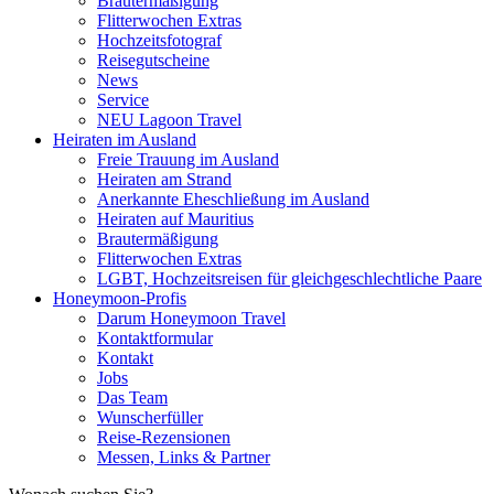
Brautermäßigung
Flitterwochen Extras
Hochzeitsfotograf
Reisegutscheine
News
Service
NEU Lagoon Travel
Heiraten im Ausland
Freie Trauung im Ausland
Heiraten am Strand
Anerkannte Eheschließung im Ausland
Heiraten auf Mauritius
Brautermäßigung
Flitterwochen Extras
LGBT, Hochzeitsreisen für gleichgeschlechtliche Paare
Honeymoon-Profis
Darum Honeymoon Travel
Kontaktformular
Kontakt
Jobs
Das Team
Wunscherfüller
Reise-Rezensionen
Messen, Links & Partner