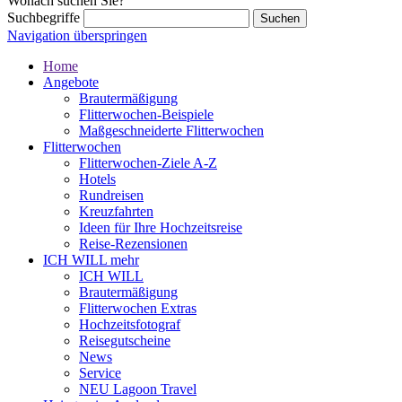
Wonach suchen Sie?
Suchbegriffe
Navigation überspringen
Home
Angebote
Brautermäßigung
Flitterwochen-Beispiele
Maßgeschneiderte Flitterwochen
Flitterwochen
Flitterwochen-Ziele A-Z
Hotels
Rundreisen
Kreuzfahrten
Ideen für Ihre Hochzeitsreise
Reise-Rezensionen
ICH WILL mehr
ICH WILL
Brautermäßigung
Flitterwochen Extras
Hochzeitsfotograf
Reisegutscheine
News
Service
NEU Lagoon Travel