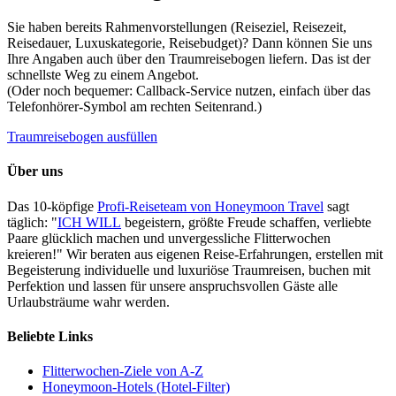
Sie haben bereits Rahmenvorstellungen (Reiseziel, Reisezeit,
Reisedauer, Luxuskategorie, Reisebudget)? Dann können Sie uns
Ihre Angaben auch über den Traumreisebogen liefern. Das ist der
schnellste Weg zu einem Angebot.
(Oder noch bequemer: Callback-Service nutzen, einfach über das
Telefonhörer-Symbol am rechten Seitenrand.)
Traumreisebogen ausfüllen
Über uns
Das 10-köpfige
Profi-Reiseteam von Honeymoon Travel
sagt
täglich: "
ICH WILL
begeistern, größte Freude schaffen, verliebte
Paare glücklich machen und unvergessliche Flitterwochen
kreieren!" Wir beraten aus eigenen Reise-Erfahrungen, erstellen mit
Begeisterung individuelle und luxuriöse Traumreisen, buchen mit
Perfektion und lassen für unsere anspruchsvollen Gäste alle
Urlaubsträume wahr werden.
Beliebte Links
Flitterwochen-Ziele von A-Z
Honeymoon-Hotels (Hotel-Filter)