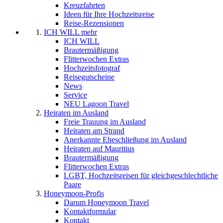
Kreuzfahrten
Ideen für Ihre Hochzeitsreise
Reise-Rezensionen
ICH WILL mehr
ICH WILL
Brautermäßigung
Flitterwochen Extras
Hochzeitsfotograf
Reisegutscheine
News
Service
NEU Lagoon Travel
Heiraten im Ausland
Freie Trauung im Ausland
Heiraten am Strand
Anerkannte Eheschließung im Ausland
Heiraten auf Mauritius
Brautermäßigung
Flitterwochen Extras
LGBT, Hochzeitsreisen für gleichgeschlechtliche
Paare
Honeymoon-Profis
Darum Honeymoon Travel
Kontaktformular
Kontakt