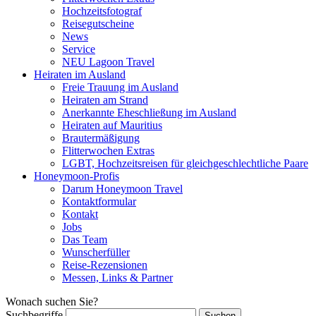
Hochzeitsfotograf
Reisegutscheine
News
Service
NEU Lagoon Travel
Heiraten im Ausland
Freie Trauung im Ausland
Heiraten am Strand
Anerkannte Eheschließung im Ausland
Heiraten auf Mauritius
Brautermäßigung
Flitterwochen Extras
LGBT, Hochzeitsreisen für gleichgeschlechtliche Paare
Honeymoon-Profis
Darum Honeymoon Travel
Kontaktformular
Kontakt
Jobs
Das Team
Wunscherfüller
Reise-Rezensionen
Messen, Links & Partner
Wonach suchen Sie?
Suchbegriffe