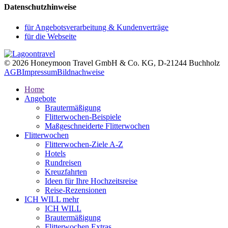
Datenschutzhinweise
für Angebotsverarbeitung & Kundenverträge
für die Webseite
© 2026 Honeymoon Travel GmbH & Co. KG, D-21244 Buchholz
AGB
Impressum
Bildnachweise
Home
Angebote
Brautermäßigung
Flitterwochen-Beispiele
Maßgeschneiderte Flitterwochen
Flitterwochen
Flitterwochen-Ziele A-Z
Hotels
Rundreisen
Kreuzfahrten
Ideen für Ihre Hochzeitsreise
Reise-Rezensionen
ICH WILL mehr
ICH WILL
Brautermäßigung
Flitterwochen Extras