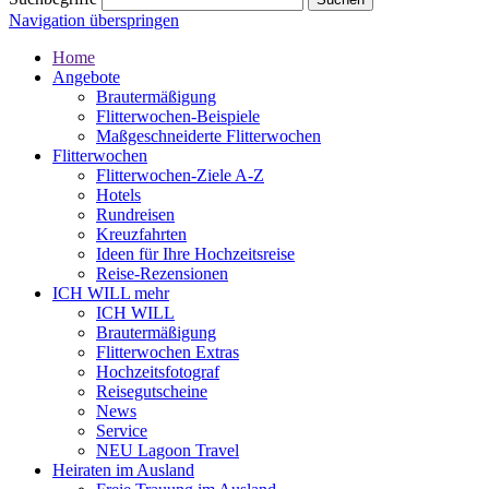
Navigation überspringen
Home
Angebote
Brautermäßigung
Flitterwochen-Beispiele
Maßgeschneiderte Flitterwochen
Flitterwochen
Flitterwochen-Ziele A-Z
Hotels
Rundreisen
Kreuzfahrten
Ideen für Ihre Hochzeitsreise
Reise-Rezensionen
ICH WILL mehr
ICH WILL
Brautermäßigung
Flitterwochen Extras
Hochzeitsfotograf
Reisegutscheine
News
Service
NEU Lagoon Travel
Heiraten im Ausland