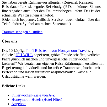
Sie haben bereits Rahmenvorstellungen (Reiseziel, Reisezeit,
Reisedauer, Luxuskategorie, Reisebudget)? Dann können Sie uns
Ihre Angaben auch über den Traumreisebogen liefern. Das ist der
schnellste Weg zu einem Angebot.
(Oder noch bequemer: Callback-Service nutzen, einfach über das
Telefonhörer-Symbol am rechten Seitenrand.)
Traumreisebogen ausfüllen
Über uns
Das 10-köpfige
Profi-Reiseteam von Honeymoon Travel
sagt
täglich: "
ICH WILL
begeistern, größte Freude schaffen, verliebte
Paare glücklich machen und unvergessliche Flitterwochen
kreieren!" Wir beraten aus eigenen Reise-Erfahrungen, erstellen mit
Begeisterung individuelle und luxuriöse Traumreisen, buchen mit
Perfektion und lassen für unsere anspruchsvollen Gäste alle
Urlaubsträume wahr werden.
Beliebte Links
Flitterwochen-Ziele von A-Z
Honeymoon-Hotels (Hotel-Filter)
Angebote