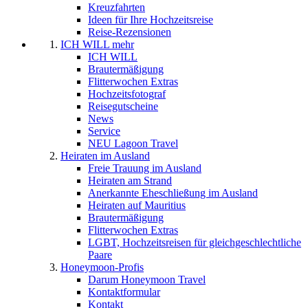
Kreuzfahrten
Ideen für Ihre Hochzeitsreise
Reise-Rezensionen
ICH WILL mehr
ICH WILL
Brautermäßigung
Flitterwochen Extras
Hochzeitsfotograf
Reisegutscheine
News
Service
NEU Lagoon Travel
Heiraten im Ausland
Freie Trauung im Ausland
Heiraten am Strand
Anerkannte Eheschließung im Ausland
Heiraten auf Mauritius
Brautermäßigung
Flitterwochen Extras
LGBT, Hochzeitsreisen für gleichgeschlechtliche
Paare
Honeymoon-Profis
Darum Honeymoon Travel
Kontaktformular
Kontakt