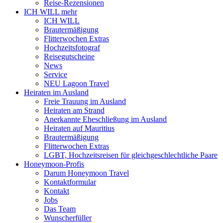
Reise-Rezensionen
ICH WILL mehr
ICH WILL
Brautermäßigung
Flitterwochen Extras
Hochzeitsfotograf
Reisegutscheine
News
Service
NEU Lagoon Travel
Heiraten im Ausland
Freie Trauung im Ausland
Heiraten am Strand
Anerkannte Eheschließung im Ausland
Heiraten auf Mauritius
Brautermäßigung
Flitterwochen Extras
LGBT, Hochzeitsreisen für gleichgeschlechtliche Paare
Honeymoon-Profis
Darum Honeymoon Travel
Kontaktformular
Kontakt
Jobs
Das Team
Wunscherfüller