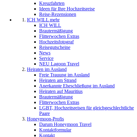
Kreuzfahrten
Ideen für Ihre Hochzeitsreise
Reise-Rezensionen
ICH WILL mehr
ICH WILL
Brautermäßigung
Flitterwochen Extras
Hochzeitsfotograf
Reisegutscheine
News
Service
NEU Lagoon Travel
Heiraten im Ausland
Freie Trauung im Ausland
Heiraten am Strand
Anerkannte Eheschließung im Ausland
Heiraten auf Mauritius
Brautermäßigung
Flitterwochen Extras
LGBT, Hochzeitsreisen für gleichgeschlechtliche
Paare
Honeymoon-Profis
Darum Honeymoon Travel
Kontaktformular
Kontakt