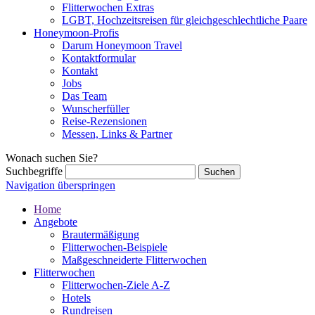
Flitterwochen Extras
LGBT, Hochzeitsreisen für gleichgeschlechtliche Paare
Honeymoon-Profis
Darum Honeymoon Travel
Kontaktformular
Kontakt
Jobs
Das Team
Wunscherfüller
Reise-Rezensionen
Messen, Links & Partner
Wonach suchen Sie?
Suchbegriffe
Navigation überspringen
Home
Angebote
Brautermäßigung
Flitterwochen-Beispiele
Maßgeschneiderte Flitterwochen
Flitterwochen
Flitterwochen-Ziele A-Z
Hotels
Rundreisen