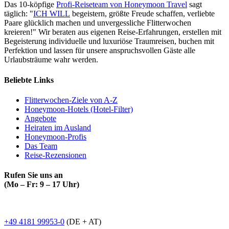
Das 10-köpfige
Profi-Reiseteam von Honeymoon Travel
sagt
täglich: "
ICH WILL
begeistern, größte Freude schaffen, verliebte
Paare glücklich machen und unvergessliche Flitterwochen
kreieren!" Wir beraten aus eigenen Reise-Erfahrungen, erstellen mit
Begeisterung individuelle und luxuriöse Traumreisen, buchen mit
Perfektion und lassen für unsere anspruchsvollen Gäste alle
Urlaubsträume wahr werden.
Beliebte Links
Flitterwochen-Ziele von A-Z
Honeymoon-Hotels (Hotel-Filter)
Angebote
Heiraten im Ausland
Honeymoon-Profis
Das Team
Reise-Rezensionen
Rufen Sie uns an
(Mo – Fr: 9 – 17 Uhr)
+49 4181 99953-0
(DE + AT)