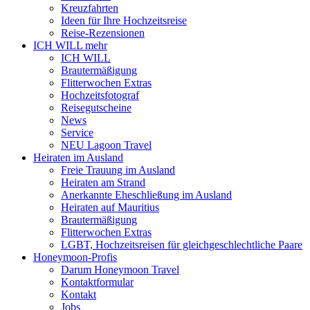
Kreuzfahrten
Ideen für Ihre Hochzeitsreise
Reise-Rezensionen
ICH WILL mehr
ICH WILL
Brautermäßigung
Flitterwochen Extras
Hochzeitsfotograf
Reisegutscheine
News
Service
NEU Lagoon Travel
Heiraten im Ausland
Freie Trauung im Ausland
Heiraten am Strand
Anerkannte Eheschließung im Ausland
Heiraten auf Mauritius
Brautermäßigung
Flitterwochen Extras
LGBT, Hochzeitsreisen für gleichgeschlechtliche Paare
Honeymoon-Profis
Darum Honeymoon Travel
Kontaktformular
Kontakt
Jobs