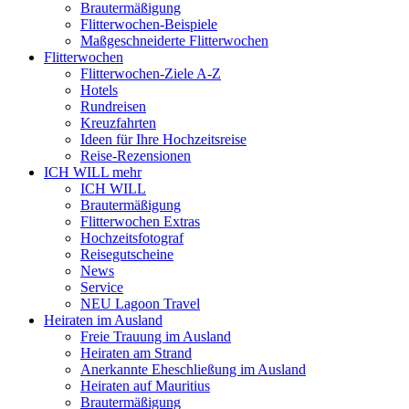
Brautermäßigung
Flitterwochen-Beispiele
Maßgeschneiderte Flitterwochen
Flitterwochen
Flitterwochen-Ziele A-Z
Hotels
Rundreisen
Kreuzfahrten
Ideen für Ihre Hochzeitsreise
Reise-Rezensionen
ICH WILL mehr
ICH WILL
Brautermäßigung
Flitterwochen Extras
Hochzeitsfotograf
Reisegutscheine
News
Service
NEU Lagoon Travel
Heiraten im Ausland
Freie Trauung im Ausland
Heiraten am Strand
Anerkannte Eheschließung im Ausland
Heiraten auf Mauritius
Brautermäßigung