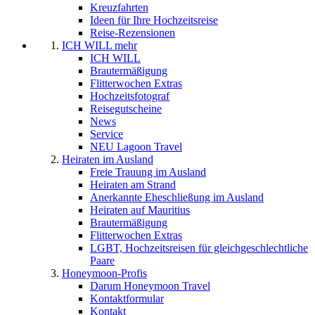
Kreuzfahrten
Ideen für Ihre Hochzeitsreise
Reise-Rezensionen
ICH WILL mehr
ICH WILL
Brautermäßigung
Flitterwochen Extras
Hochzeitsfotograf
Reisegutscheine
News
Service
NEU Lagoon Travel
Heiraten im Ausland
Freie Trauung im Ausland
Heiraten am Strand
Anerkannte Eheschließung im Ausland
Heiraten auf Mauritius
Brautermäßigung
Flitterwochen Extras
LGBT, Hochzeitsreisen für gleichgeschlechtliche
Paare
Honeymoon-Profis
Darum Honeymoon Travel
Kontaktformular
Kontakt