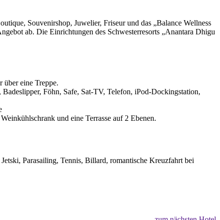
Boutique, Souvenirshop, Juwelier, Friseur und das „Balance Wellness
ngebot ab. Die Einrichtungen des Schwesterresorts „Anantara Dhigu
 über eine Treppe.
 Badeslipper, Föhn, Safe, Sat-TV, Telefon, iPod-Dockingstation,
e
 Weinkühlschrank und eine Terrasse auf 2 Ebenen.
etski, Parasailing, Tennis, Billard, romantische Kreuzfahrt bei
zum nächsten Hotel