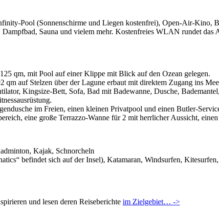
 Infinity-Pool (Sonnenschirme und Liegen kostenfrei), Open-Air-Kino, 
n, Dampfbad, Sauna und vielem mehr. Kostenfreies WLAN rundet das A
25 qm, mit Pool auf einer Klippe mit Blick auf den Ozean gelegen.
m auf Stelzen über der Lagune erbaut mit direktem Zugang ins Meer
tilator, Kingsize-Bett, Sofa, Bad mit Badewanne, Dusche, Bademantel,
itnessausrüstung.
endusche im Freien, einen kleinen Privatpool und einen Butler-Servic
eich, eine große Terrazzo-Wanne für 2 mit herrlicher Aussicht, einen
 Badminton, Kajak, Schnorcheln
cs“ befindet sich auf der Insel), Katamaran, Windsurfen, Kitesurfen, J
pirieren und lesen deren Reiseberichte
i
m Zielgebiet… ->