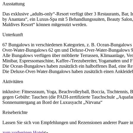
Ausstattung
Das exklusive „adults-only“-Resort verfügt über 3 Restaurants, Bar,
by Anantara“, ein Luxus-Spa mit 5 Behandlungssuiten, Beauty Salo
Maldives Resort“ können mitgenutzt werden.
Unterkunft
67 Bungalows in verschiedenen Kategorien, z. B. Ocean-Bungalows 1
Over-Water-Bungalows 62 qm und Deluxe-Over-Water-Bungalows 92 q
Alle Bungalows verfügen über möblierte Terrassen, Klimaanlage, Ven
Minibar, Espressomaschine, Kaffee-/Teezubereiter, Yogamatten und F
Die Ocean-Bungalows haben zusätzlich ein halboffenes Bad, eine Reg
Die Deluxe-Over-Water-Bungalows haben zusätzlich einen Ankleideber
Aktivitäten
inklusive: Fitnessraum, Yoga, Beachvolleyball, Boccia, Tischtennis,
gegen Gebühr: Tauchen (die PADI-zertifizierte Tauchschule „Aquafanati
Sonnenuntergang an Bord der Luxusyacht „Nirvana“
Reiseberichte
Lassen Sie sich von Empfehlungen und Rezensionen anderer Paare ins
zum vorherigen Hotel