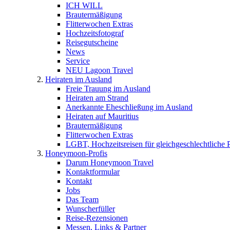
ICH WILL
Brautermäßigung
Flitterwochen Extras
Hochzeitsfotograf
Reisegutscheine
News
Service
NEU Lagoon Travel
Heiraten im Ausland
Freie Trauung im Ausland
Heiraten am Strand
Anerkannte Eheschließung im Ausland
Heiraten auf Mauritius
Brautermäßigung
Flitterwochen Extras
LGBT, Hochzeitsreisen für gleichgeschlechtliche 
Honeymoon-Profis
Darum Honeymoon Travel
Kontaktformular
Kontakt
Jobs
Das Team
Wunscherfüller
Reise-Rezensionen
Messen, Links & Partner