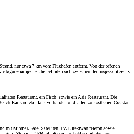
Strand, nur etwa 7 km vom Flughafen entfernt. Von der offenen
te lagunenartige Teiche befinden sich zwischen den insgesamt sechs
litäten-Restaurant, ein Fisch- sowie ein Asia-Restaurant. Die
each-Bar sind ebenfalls vorhanden und laden zu köstlichen Cocktails
d mit Minibar, Safe, Satelliten-TV, Direktwahltelefon sowie
paraten „Singaraja“ Flügel mit eigener Lobby und eigenem