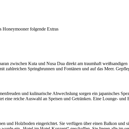
ls Honeymooner folgende Extras
mbaran zwischen Kuta und Nusa Dua direkt am traumhaft weißsandigen 
mit zahlreichen Springbrunnen und Fontänen und auf das Meer. Gepfleg
menfreuden und kulinarische Abwechslung sorgen ein japanisches Spezia
etet eine reiche Auswahl an Speisen und Getränken. Eine Lounge- und B
en und Holzboden eingerichtet. Sie verfügen über einen Balkon und sin
wurde ein „Hotel im Hotel-Konzept“ geschaffen. Sie liegen alle im se