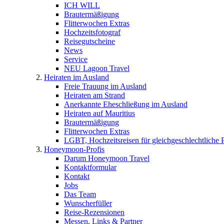
ICH WILL
Brautermäßigung
Flitterwochen Extras
Hochzeitsfotograf
Reisegutscheine
News
Service
NEU Lagoon Travel
Heiraten im Ausland
Freie Trauung im Ausland
Heiraten am Strand
Anerkannte Eheschließung im Ausland
Heiraten auf Mauritius
Brautermäßigung
Flitterwochen Extras
LGBT, Hochzeitsreisen für gleichgeschlechtliche 
Honeymoon-Profis
Darum Honeymoon Travel
Kontaktformular
Kontakt
Jobs
Das Team
Wunscherfüller
Reise-Rezensionen
Messen, Links & Partner