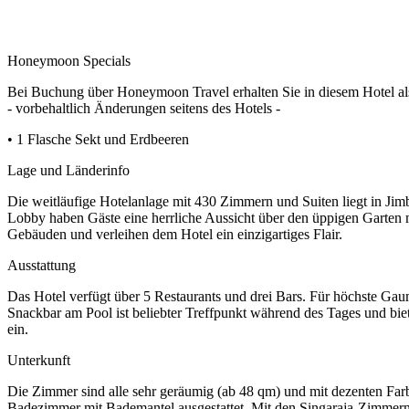
Honeymoon Specials
Bei Buchung über Honeymoon Travel erhalten Sie in diesem Hotel a
- vorbehaltlich Änderungen seitens des Hotels -
• 1 Flasche Sekt und Erdbeeren
Lage und Länderinfo
Die weitläufige Hotelanlage mit 430 Zimmern und Suiten liegt in Ji
Lobby haben Gäste eine herrliche Aussicht über den üppigen Garten 
Gebäuden und verleihen dem Hotel ein einzigartiges Flair.
Ausstattung
Das Hotel verfügt über 5 Restaurants und drei Bars. Für höchste Gau
Snackbar am Pool ist beliebter Treffpunkt während des Tages und bi
ein.
Unterkunft
Die Zimmer sind alle sehr geräumig (ab 48 qm) und mit dezenten Farb
Badezimmer mit Bademantel ausgestattet. Mit den Singaraja-Zimmern 