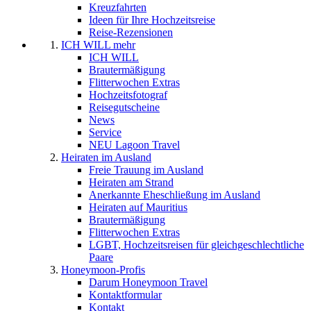
Kreuzfahrten
Ideen für Ihre Hochzeitsreise
Reise-Rezensionen
ICH WILL mehr
ICH WILL
Brautermäßigung
Flitterwochen Extras
Hochzeitsfotograf
Reisegutscheine
News
Service
NEU Lagoon Travel
Heiraten im Ausland
Freie Trauung im Ausland
Heiraten am Strand
Anerkannte Eheschließung im Ausland
Heiraten auf Mauritius
Brautermäßigung
Flitterwochen Extras
LGBT, Hochzeitsreisen für gleichgeschlechtliche
Paare
Honeymoon-Profis
Darum Honeymoon Travel
Kontaktformular
Kontakt