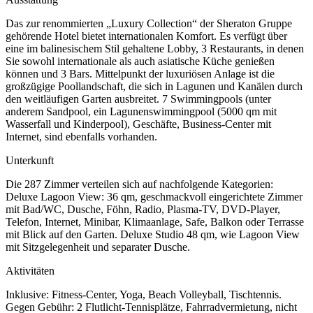
Das zur renommierten „Luxury Collection“ der Sheraton Gruppe
gehörende Hotel bietet internationalen Komfort. Es verfügt über
eine im balinesischem Stil gehaltene Lobby, 3 Restaurants, in denen
Sie sowohl internationale als auch asiatische Küche genießen
können und 3 Bars. Mittelpunkt der luxuriösen Anlage ist die
großzügige Poollandschaft, die sich in Lagunen und Kanälen durch
den weitläufigen Garten ausbreitet. 7 Swimmingpools (unter
anderem Sandpool, ein Lagunenswimmingpool (5000 qm mit
Wasserfall und Kinderpool), Geschäfte, Business-Center mit
Internet, sind ebenfalls vorhanden.
Unterkunft
Die 287 Zimmer verteilen sich auf nachfolgende Kategorien:
Deluxe Lagoon View: 36 qm, geschmackvoll eingerichtete Zimmer
mit Bad/WC, Dusche, Föhn, Radio, Plasma-TV, DVD-Player,
Telefon, Internet, Minibar, Klimaanlage, Safe, Balkon oder Terrasse
mit Blick auf den Garten. Deluxe Studio 48 qm, wie Lagoon View
mit Sitzgelegenheit und separater Dusche.
Aktivitäten
Inklusive: Fitness-Center, Yoga, Beach Volleyball, Tischtennis.
Gegen Gebühr: 2 Flutlicht-Tennisplätze, Fahrradvermietung, nicht