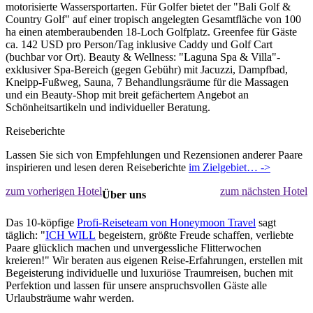
motorisierte Wassersportarten. Für Golfer bietet der "Bali Golf &
Country Golf" auf einer tropisch angelegten Gesamtfläche von 100
ha einen atemberaubenden 18-Loch Golfplatz. Greenfee für Gäste
ca. 142 USD pro Person/Tag inklusive Caddy und Golf Cart
(buchbar vor Ort). Beauty & Wellness: "Laguna Spa & Villa"-
exklusiver Spa-Bereich (gegen Gebühr) mit Jacuzzi, Dampfbad,
Kneipp-Fußweg, Sauna, 7 Behandlungsräume für die Massagen
und ein Beauty-Shop mit breit gefächertem Angebot an
Schönheitsartikeln und individueller Beratung.
Reiseberichte
Lassen Sie sich von Empfehlungen und Rezensionen anderer Paare
inspirieren und lesen deren Reiseberichte
im Zielgebiet… ->
zum vorherigen Hotel
zum nächsten Hotel
Über uns
Das 10-köpfige
Profi-Reiseteam von Honeymoon Travel
sagt
täglich: "
ICH WILL
begeistern, größte Freude schaffen, verliebte
Paare glücklich machen und unvergessliche Flitterwochen
kreieren!" Wir beraten aus eigenen Reise-Erfahrungen, erstellen mit
Begeisterung individuelle und luxuriöse Traumreisen, buchen mit
Perfektion und lassen für unsere anspruchsvollen Gäste alle
Urlaubsträume wahr werden.