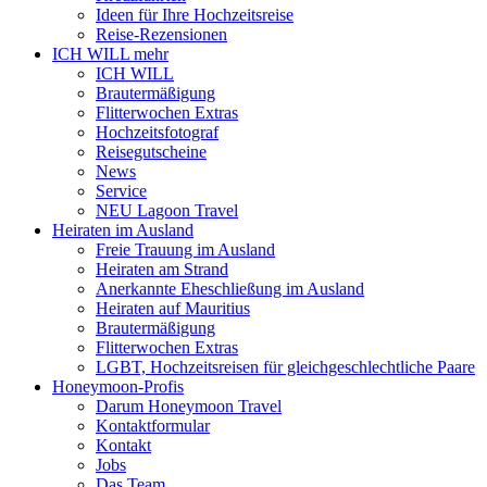
Ideen für Ihre Hochzeitsreise
Reise-Rezensionen
ICH WILL mehr
ICH WILL
Brautermäßigung
Flitterwochen Extras
Hochzeitsfotograf
Reisegutscheine
News
Service
NEU Lagoon Travel
Heiraten im Ausland
Freie Trauung im Ausland
Heiraten am Strand
Anerkannte Eheschließung im Ausland
Heiraten auf Mauritius
Brautermäßigung
Flitterwochen Extras
LGBT, Hochzeitsreisen für gleichgeschlechtliche Paare
Honeymoon-Profis
Darum Honeymoon Travel
Kontaktformular
Kontakt
Jobs
Das Team