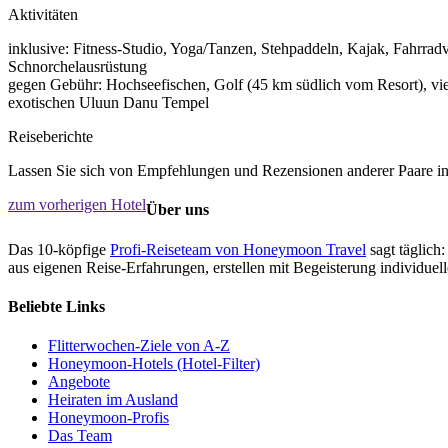
Aktivitäten
inklusive: Fitness-Studio, Yoga/Tanzen, Stehpaddeln, Kajak, Fahrradv
Schnorchelausrüstung
gegen Gebühr: Hochseefischen, Golf (45 km südlich vom Resort), vie
exotischen Uluun Danu Tempel
Reiseberichte
Lassen Sie sich von Empfehlungen und Rezensionen anderer Paare ins
zum vorherigen Hotel
Über uns
Das 10-köpfige
Profi-Reiseteam von Honeymoon Travel
sagt täglich:
aus eigenen Reise-Erfahrungen, erstellen mit Begeisterung individue
Beliebte Links
Flitterwochen-Ziele von A-Z
Honeymoon-Hotels (Hotel-Filter)
Angebote
Heiraten im Ausland
Honeymoon-Profis
Das Team