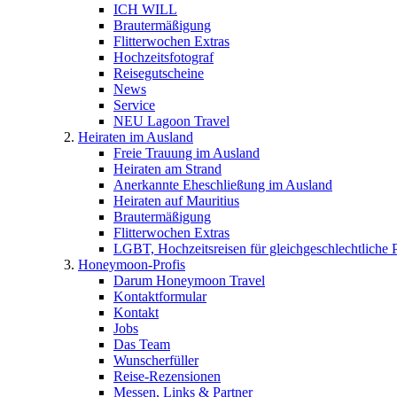
ICH WILL
Brautermäßigung
Flitterwochen Extras
Hochzeitsfotograf
Reisegutscheine
News
Service
NEU Lagoon Travel
Heiraten im Ausland
Freie Trauung im Ausland
Heiraten am Strand
Anerkannte Eheschließung im Ausland
Heiraten auf Mauritius
Brautermäßigung
Flitterwochen Extras
LGBT, Hochzeitsreisen für gleichgeschlechtliche 
Honeymoon-Profis
Darum Honeymoon Travel
Kontaktformular
Kontakt
Jobs
Das Team
Wunscherfüller
Reise-Rezensionen
Messen, Links & Partner