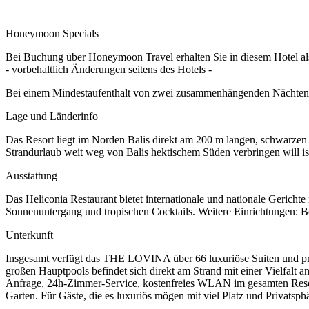
Honeymoon Specials
Bei Buchung über Honeymoon Travel erhalten Sie in diesem Hotel a
- vorbehaltlich Änderungen seitens des Hotels -
Bei einem Mindestaufenthalt von zwei zusammenhängenden Nächten e
Lage und Länderinfo
Das Resort liegt im Norden Balis direkt am 200 m langen, schwarze
Strandurlaub weit weg von Balis hektischem Süden verbringen will ist
Ausstattung
Das Heliconia Restaurant bietet internationale und nationale Gericht
Sonnenuntergang und tropischen Cocktails. Weitere Einrichtungen: 
Unterkunft
Insgesamt verfügt das THE LOVINA über 66 luxuriöse Suiten und privat
großen Hauptpools befindet sich direkt am Strand mit einer Vielfalt
Anfrage, 24h-Zimmer-Service, kostenfreies WLAN im gesamten Resor
Garten. Für Gäste, die es luxuriös mögen mit viel Platz und Privatsphä