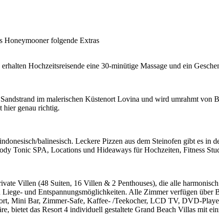
ls Honeymooner folgende Extras
rhalten Hochzeitsreisende eine 30-minütige Massage und ein Gesche
n Sandstrand im malerischen Küstenort Lovina und wird umrahmt von 
 hier genau richtig.
e indonesisch/balinesisch. Leckere Pizzen aus dem Steinofen gibt es in 
Body Tonic SPA, Locations und Hideaways für Hochzeiten, Fitness Stud
e Villen (48 Suiten, 16 Villen & 2 Penthouses), die alle harmonisch i
 an Liege- und Entspannungsmöglichkeiten. Alle Zimmer verfügen über B
t, Mini Bar, Zimmer-Safe, Kaffee- /Teekocher, LCD TV, DVD-Player, 
re, bietet das Resort 4 individuell gestaltete Grand Beach Villas mit e