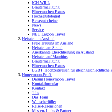
ICH WILL
Brautermäßigung
Flitterwochen Extras
Hochzeitsfotograf
Reisegutscheine
News
Service
NEU Lagoon Travel
Heiraten im Ausland
Freie Trauung im Ausland
Heiraten am Strand
Anerkannte Eheschließung im Ausland
Heiraten auf Mauritius
Brautermäßigung
Flitterwochen Extras
LGBT, Hochzeitsreisen für gleichgeschlechtliche 
Honeymoon-Profis
Darum Honeymoon Travel
Kontaktformular
Kontakt
Jobs
Das Team
Wunscherfüller
Reise-Rezensionen
Messen, Links & Partner