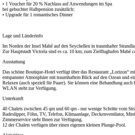
• 1 Voucher für 20 % Nachlass auf Anwendungen im Spa
bei gebuchter Halbpension zusätzlich:
• Upgrade für 1 romantisches Dinner
Lage und Länderinfo
Im Norden der Insel Mahé auf den Seychellen in traumhafter Strandlag
Zur Hauptstadt Victoria sind es ca. 10 km; zum Zielflughafen Mahé c
Ausstattung
Das schöne Boutique-Hotel verfügt über das Restaurant „Lorizon“ mit 
entspannter Atmosphäre mit traumhaftem Blick auf den Ozean und ei
Relaxen (auch speziell für Paare). Sie können eine Behandlung auch 
WLAN steht zur Verfügung.
Unterkunft
40 Chalets zwischen 45 qm und 60 qm - nur wenige Schritte vom Stra
Badeslipper, Föhn, TV, Telefon, Klimaanlage, Deckenventilator, Mini
Zimmerservice steht Ihnen zur Verfügung.
12 der Chalets verfügen über einen eigenen kleinen Plunge-Pool.