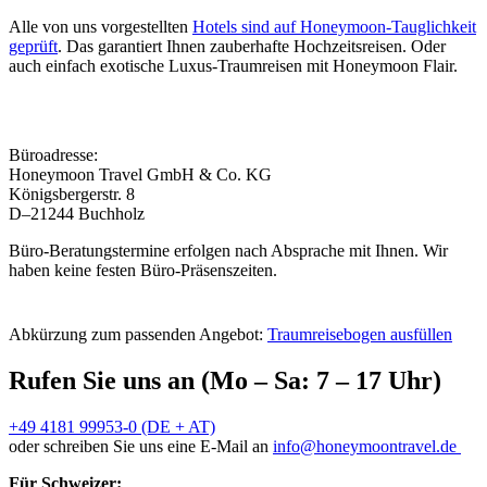
Alle von uns vorgestellten
Hotels sind auf Honeymoon-Tauglichkeit
geprüft
. Das garantiert Ihnen zauberhafte Hochzeitsreisen. Oder
auch einfach exotische Luxus-Traumreisen mit Honeymoon Flair.
Büroadresse:
Honeymoon Travel GmbH & Co. KG
Königsbergerstr. 8
D–21244 Buchholz
Büro-Beratungstermine erfolgen nach Absprache mit Ihnen. Wir
haben keine festen Büro-Präsenszeiten.
Abkürzung zum passenden Angebot:
Traumreisebogen ausfüllen
Rufen Sie uns an (Mo – Sa: 7 – 17 Uhr)
+49 4181 99953-0 (DE + AT)
oder schreiben Sie uns eine E-Mail an
info@honeymoontravel.de
Für Schweizer: