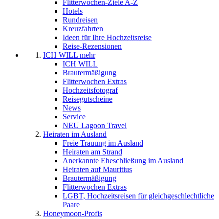
Flitterwochen-Ziele A-Z
Hotels
Rundreisen
Kreuzfahrten
Ideen für Ihre Hochzeitsreise
Reise-Rezensionen
ICH WILL mehr
ICH WILL
Brautermäßigung
Flitterwochen Extras
Hochzeitsfotograf
Reisegutscheine
News
Service
NEU Lagoon Travel
Heiraten im Ausland
Freie Trauung im Ausland
Heiraten am Strand
Anerkannte Eheschließung im Ausland
Heiraten auf Mauritius
Brautermäßigung
Flitterwochen Extras
LGBT, Hochzeitsreisen für gleichgeschlechtliche
Paare
Honeymoon-Profis