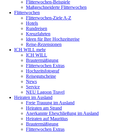
Flitterwochen-Beispiele
Maßgeschneiderte Flitterwochen
Flitterwochen
Flitterwochen-Ziele A-Z
Hotels
Rundreisen
Kreuzfahrten
Ideen für Ihre Hochzeitsreise
Reise-Rezensionen
ICH WILL mehr
ICH WILL
Brautermäßigung
Flitterwochen Extras
Hochzeitsfotograf
Reisegutscheine
News
Service
NEU Lagoon Travel
Heiraten im Ausland
Freie Trauung im Ausland
Heiraten am Strand
Anerkannte Eheschließung im Ausland
Heiraten auf Mauritius
Brautermäßigung
Flitterwochen Extras