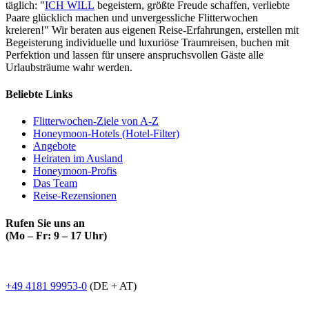
täglich: "
ICH WILL
begeistern, größte Freude schaffen, verliebte
Paare glücklich machen und unvergessliche Flitterwochen
kreieren!" Wir beraten aus eigenen Reise-Erfahrungen, erstellen mit
Begeisterung individuelle und luxuriöse Traumreisen, buchen mit
Perfektion und lassen für unsere anspruchsvollen Gäste alle
Urlaubsträume wahr werden.
Beliebte Links
Flitterwochen-Ziele von A-Z
Honeymoon-Hotels (Hotel-Filter)
Angebote
Heiraten im Ausland
Honeymoon-Profis
Das Team
Reise-Rezensionen
Rufen Sie uns an
(Mo – Fr: 9 – 17 Uhr)
+49 4181 99953-0
(DE + AT)