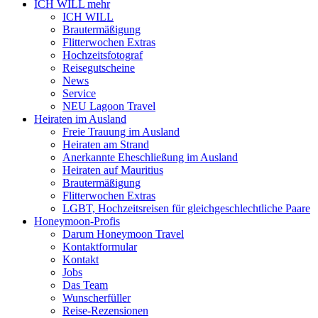
ICH WILL mehr
ICH WILL
Brautermäßigung
Flitterwochen Extras
Hochzeitsfotograf
Reisegutscheine
News
Service
NEU Lagoon Travel
Heiraten im Ausland
Freie Trauung im Ausland
Heiraten am Strand
Anerkannte Eheschließung im Ausland
Heiraten auf Mauritius
Brautermäßigung
Flitterwochen Extras
LGBT, Hochzeitsreisen für gleichgeschlechtliche Paare
Honeymoon-Profis
Darum Honeymoon Travel
Kontaktformular
Kontakt
Jobs
Das Team
Wunscherfüller
Reise-Rezensionen