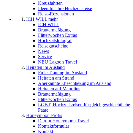
Kreuzfahrten
Ideen für Ihre Hochzeitsreise
Reise-Rezensionen
ICH WILL mehr
ICH WILL
Brautermäßigung
Flitterwochen Extras
Hochzeitsfotograf
Reisegutscheine
News
Service
NEU Lagoon Travel
Heiraten im Ausland
Freie Trauung im Ausland
Heiraten am Strand
Anerkannte Eheschließung im Ausland
Heiraten auf Mauritius
Brautermäßigung
Flitterwochen Extras
LGBT, Hochzeitsreisen für gleichgeschlechtliche
Paare
Honeymoon-Profis
Darum Honeymoon Travel
Kontaktformular
Kontakt