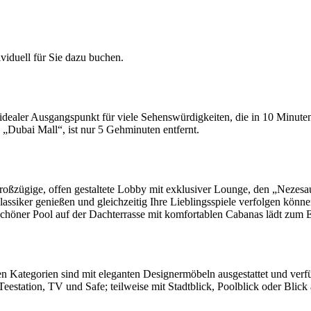
iduell für Sie dazu buchen.
idealer Ausgangspunkt für viele Sehenswürdigkeiten, die in 10 Minuten 
„Dubai Mall“, ist nur 5 Gehminuten entfernt.
e großzügige, offen gestaltete Lobby mit exklusiver Lounge, den „Nezes
lassiker genießen und gleichzeitig Ihre Lieblingsspiele verfolgen kön
erschöner Pool auf der Dachterrasse mit komfortablen Cabanas lädt zu
 Kategorien sind mit eleganten Designermöbeln ausgestattet und verfü
estation, TV und Safe; teilweise mit Stadtblick, Poolblick oder Blick 