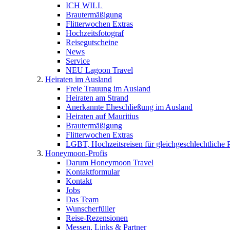
ICH WILL
Brautermäßigung
Flitterwochen Extras
Hochzeitsfotograf
Reisegutscheine
News
Service
NEU Lagoon Travel
Heiraten im Ausland
Freie Trauung im Ausland
Heiraten am Strand
Anerkannte Eheschließung im Ausland
Heiraten auf Mauritius
Brautermäßigung
Flitterwochen Extras
LGBT, Hochzeitsreisen für gleichgeschlechtliche 
Honeymoon-Profis
Darum Honeymoon Travel
Kontaktformular
Kontakt
Jobs
Das Team
Wunscherfüller
Reise-Rezensionen
Messen, Links & Partner