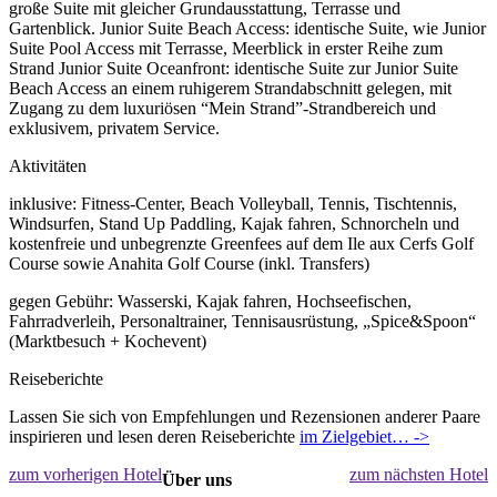
große Suite mit gleicher Grundausstattung, Terrasse und
Gartenblick. Junior Suite Beach Access: identische Suite, wie Junior
Suite Pool Access mit Terrasse, Meerblick in erster Reihe zum
Strand Junior Suite Oceanfront: identische Suite zur Junior Suite
Beach Access an einem ruhigerem Strandabschnitt gelegen, mit
Zugang zu dem luxuriösen “Mein Strand”-Strandbereich und
exklusivem, privatem Service.
Aktivitäten
inklusive: Fitness-Center, Beach Volleyball, Tennis, Tischtennis,
Windsurfen, Stand Up Paddling, Kajak fahren, Schnorcheln und
kostenfreie und unbegrenzte Greenfees auf dem Ile aux Cerfs Golf
Course sowie Anahita Golf Course (inkl. Transfers)
gegen Gebühr: Wasserski, Kajak fahren, Hochseefischen,
Fahrradverleih, Personaltrainer, Tennisausrüstung, „Spice&Spoon“
(Marktbesuch + Kochevent)
Reiseberichte
Lassen Sie sich von Empfehlungen und Rezensionen anderer Paare
inspirieren und lesen deren Reiseberichte
im Zielgebiet… ->
zum vorherigen Hotel
zum nächsten Hotel
Über uns