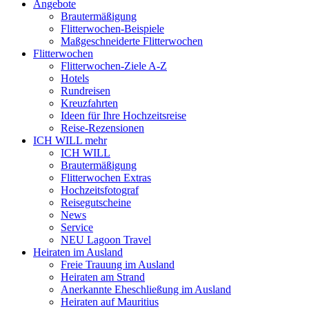
Angebote
Brautermäßigung
Flitterwochen-Beispiele
Maßgeschneiderte Flitterwochen
Flitterwochen
Flitterwochen-Ziele A-Z
Hotels
Rundreisen
Kreuzfahrten
Ideen für Ihre Hochzeitsreise
Reise-Rezensionen
ICH WILL mehr
ICH WILL
Brautermäßigung
Flitterwochen Extras
Hochzeitsfotograf
Reisegutscheine
News
Service
NEU Lagoon Travel
Heiraten im Ausland
Freie Trauung im Ausland
Heiraten am Strand
Anerkannte Eheschließung im Ausland
Heiraten auf Mauritius