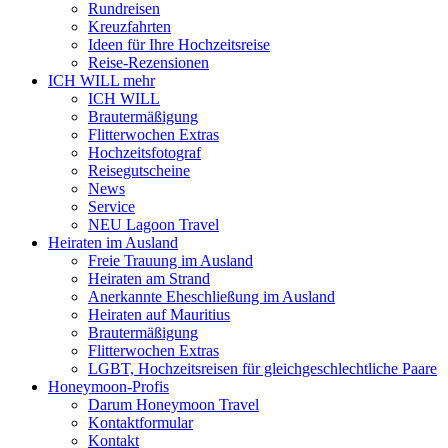
Rundreisen
Kreuzfahrten
Ideen für Ihre Hochzeitsreise
Reise-Rezensionen
ICH WILL mehr
ICH WILL
Brautermäßigung
Flitterwochen Extras
Hochzeitsfotograf
Reisegutscheine
News
Service
NEU Lagoon Travel
Heiraten im Ausland
Freie Trauung im Ausland
Heiraten am Strand
Anerkannte Eheschließung im Ausland
Heiraten auf Mauritius
Brautermäßigung
Flitterwochen Extras
LGBT, Hochzeitsreisen für gleichgeschlechtliche Paare
Honeymoon-Profis
Darum Honeymoon Travel
Kontaktformular
Kontakt