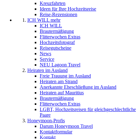
Kreuzfahrten
Ideen für Ihre Hochzeitsreise
Reise-Rezensionen
ICH WILL mehr
ICH WILL
Brautermäßigung
Flitterwochen Extras
Hochzeitsfotograf
Reisegutscheine
News
Service
NEU Lagoon Travel
Heiraten im Ausland
Freie Trauung im Ausland
Heiraten am Strand
Anerkannte Eheschließung im Ausland
Heiraten auf Mauritius
Brautermäßigung
Flitterwochen Extras
LGBT, Hochzeitsreisen für gleichgeschlechtliche
Paare
Honeymoon-Profis
Darum Honeymoon Travel
Kontaktformular
Kontakt