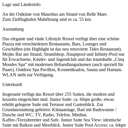
Lage und Länderinfo
An der Ostküste von Mauritius am Strand von Belle Mare.
Zum Zielflughafen Mahébourg sind es ca. 55 km.
Ausstattung
Das elegante und vitale Lifestyle Resort verfügt über eine schöne
Piazza mit verschiedenen Restaurants, Bars, Lounges und
Geschäften (ein Highlight ist das neu renovierte Tides Restaurant),
Mojito Bar am Strand, Strandshop, Hauptpool und Infinity-Pool nur
für Erwachsene, Kinder- und Jugendclub und das traumhafte „Cinq
Mondes Spa“ mit modernen Behandlungsräumen (auch speziell für
Paare), Outdoor Spa Pavillon, Kosmetiksalon, Sauna und Hamam.
WLAN steht zur Verfügung.
Unterkunft
Insgesamt verfügt das Resort über 255 Suiten, die modern und
luxuriös eingerichtet sind. Junior Suite: ca. 60qm große, etwas
erhöht gelegene Suite mit Terrasse und Gartenblick. Zur
Grundausstattung gehören: Klimaanlage, Bad mit Badewanne /
Dusche und WC, TV, Radio, Telefon, Minibar,
Kaffee-/Teezubereiter und Safe. Junior Suite Sea View: identische
Suite mit Balkon und Meerblick. Junior Suite Pool Access: ca. 64qm