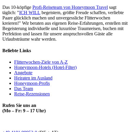
Das 10-köpfige
Profi-Reiseteam von Honeymoon Travel
sagt
täglich: "
ICH WILL
begeistern, größte Freude schaffen, verliebte
Paare glücklich machen und unvergessliche Flitterwochen
kreieren!" Wir beraten aus eigenen Reise-Erfahrungen, erstellen mit
Begeisterung individuelle und luxuriöse Traumreisen, buchen mit
Perfektion und lassen für unsere anspruchsvollen Gäste alle
Urlaubsträume wahr werden.
Beliebte Links
Flitterwochen-Ziele von A-Z
Honeymoon-Hotels (Hotel-Filter)
Angebote
Heiraten im Ausland
Honeymoon-Profis
Das Team
Reise-Rezensionen
Rufen Sie uns an
(Mo – Fr: 9 – 17 Uhr)