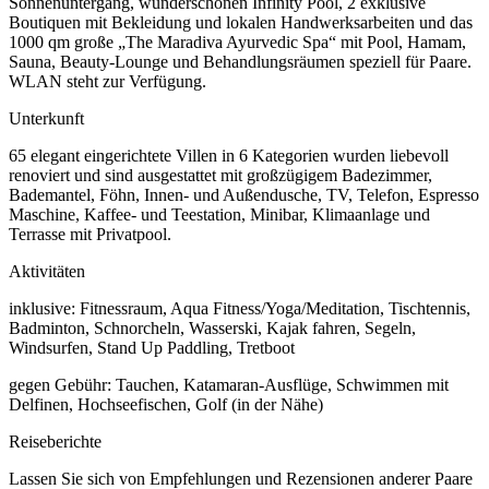
Sonnenuntergang, wunderschönen Infinity Pool, 2 exklusive
Boutiquen mit Bekleidung und lokalen Handwerksarbeiten und das
1000 qm große „The Maradiva Ayurvedic Spa“ mit Pool, Hamam,
Sauna, Beauty-Lounge und Behandlungsräumen speziell für Paare.
WLAN steht zur Verfügung.
Unterkunft
65 elegant eingerichtete Villen in 6 Kategorien wurden liebevoll
renoviert und sind ausgestattet mit großzügigem Badezimmer,
Bademantel, Föhn, Innen- und Außendusche, TV, Telefon, Espresso
Maschine, Kaffee- und Teestation, Minibar, Klimaanlage und
Terrasse mit Privatpool.
Aktivitäten
inklusive: Fitnessraum, Aqua Fitness/Yoga/Meditation, Tischtennis,
Badminton, Schnorcheln, Wasserski, Kajak fahren, Segeln,
Windsurfen, Stand Up Paddling, Tretboot
gegen Gebühr: Tauchen, Katamaran-Ausflüge, Schwimmen mit
Delfinen, Hochseefischen, Golf (in der Nähe)
Reiseberichte
Lassen Sie sich von Empfehlungen und Rezensionen anderer Paare