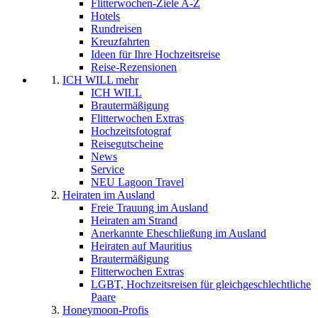
Flitterwochen-Ziele A-Z
Hotels
Rundreisen
Kreuzfahrten
Ideen für Ihre Hochzeitsreise
Reise-Rezensionen
ICH WILL mehr
ICH WILL
Brautermäßigung
Flitterwochen Extras
Hochzeitsfotograf
Reisegutscheine
News
Service
NEU Lagoon Travel
Heiraten im Ausland
Freie Trauung im Ausland
Heiraten am Strand
Anerkannte Eheschließung im Ausland
Heiraten auf Mauritius
Brautermäßigung
Flitterwochen Extras
LGBT, Hochzeitsreisen für gleichgeschlechtliche
Paare
Honeymoon-Profis