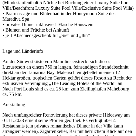
(Mindestaufenthalt 5 Nächte bei Buchung einer Luxury Suite Pool
Villa/Beachfront Luxury Suite Pool Villa/Exclusive Suite Pool Villa)
• Paarmassage und Blütenbad in der Honeymoon Suite des
Maradiva Spa
• privates Dinner inklusive 1 Flasche Hauswein
• Blumen und Früchte bei Ankunft
• je 1 Abschiedsgeschenk für „Sie“ und „Ihn“
Lage und Länderinfo
An der Südwestküste von Mauritius erstreckt sich dieses
Luxusresort an einem 750 m langen, feinsandigen Strandabschnitt
direkt an der Tamarina Bay. Malerisch eingebettet in einen 12
Hektar großen, tropischen Garten gehört dieses Resort zu Recht der
exklusiven Vereinigung „The Leading Hotels of the World“ an.
Nach Port Louis sind es ca. 25 km; zum Zielflughafen Mahébourg
ca. 75 km.
Ausstattung
Nach umfangreicher Renovierung hat dieses private Hideaway am
01.11.2023 erneut seine Pforten geöffnet. Es verfügt über 4
Restaurants (ein privates romantisches Dinner in der Villa kann
arrangiert werden), Zigarrenkeller, Bar mit herrlichem Blick auf den