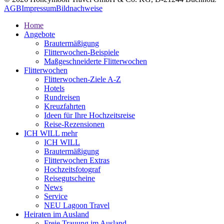
AGB
Impressum
Bildnachweise
Home
Angebote
Brautermäßigung
Flitterwochen-Beispiele
Maßgeschneiderte Flitterwochen
Flitterwochen
Flitterwochen-Ziele A-Z
Hotels
Rundreisen
Kreuzfahrten
Ideen für Ihre Hochzeitsreise
Reise-Rezensionen
ICH WILL mehr
ICH WILL
Brautermäßigung
Flitterwochen Extras
Hochzeitsfotograf
Reisegutscheine
News
Service
NEU Lagoon Travel
Heiraten im Ausland
Freie Trauung im Ausland