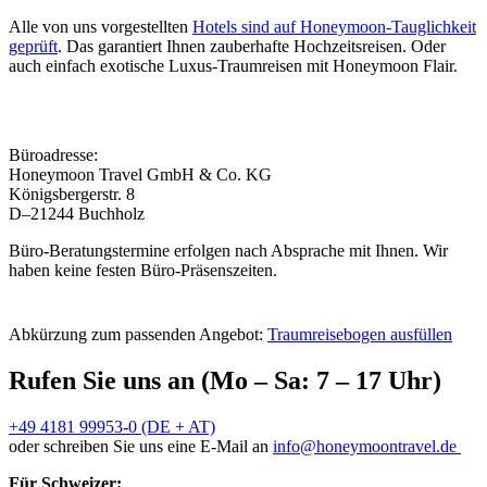
Alle von uns vorgestellten
Hotels sind auf Honeymoon-Tauglichkeit
geprüft
. Das garantiert Ihnen zauberhafte Hochzeitsreisen. Oder
auch einfach exotische Luxus-Traumreisen mit Honeymoon Flair.
Büroadresse:
Honeymoon Travel GmbH & Co. KG
Königsbergerstr. 8
D–21244 Buchholz
Büro-Beratungstermine erfolgen nach Absprache mit Ihnen. Wir
haben keine festen Büro-Präsenszeiten.
Abkürzung zum passenden Angebot:
Traumreisebogen ausfüllen
Rufen Sie uns an (Mo – Sa: 7 – 17 Uhr)
+49 4181 99953-0 (DE + AT)
oder schreiben Sie uns eine E-Mail an
info@honeymoontravel.de
Für Schweizer: