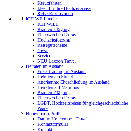
Kreuzfahrten
Ideen für Ihre Hochzeitsreise
Reise-Rezensionen
ICH WILL mehr
ICH WILL
Brautermäßigung
Flitterwochen Extras
Hochzeitsfotograf
Reisegutscheine
News
Service
NEU Lagoon Travel
Heiraten im Ausland
Freie Trauung im Ausland
Heiraten am Strand
Anerkannte Eheschließung im Ausland
Heiraten auf Mauritius
Brautermäßigung
Flitterwochen Extras
LGBT, Hochzeitsreisen für gleichgeschlechtliche
Paare
Honeymoon-Profis
Darum Honeymoon Travel
Kontaktformular
Kontakt