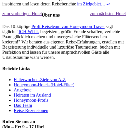
inspirieren und lesen deren Reiseberichte
im Zielgebiet… ->
zum vorherigen Hotel
zum nächsten Hotel
Über uns
Das 10-köpfige
Profi-Reiseteam von Honeymoon Travel
sagt
täglich: "
ICH WILL
begeistern, größte Freude schaffen, verliebte
Paare glücklich machen und unvergessliche Flitterwochen
kreieren!" Wir beraten aus eigenen Reise-Erfahrungen, erstellen mit
Begeisterung individuelle und luxuriöse Traumreisen, buchen mit
Perfektion und lassen für unsere anspruchsvollen Gäste alle
Urlaubsträume wahr werden.
Beliebte Links
Flitterwochen-Ziele von A-Z
Honeymoon-Hotels (Hotel-Filter)
Angebote
Heiraten im Ausland
Honeymoon-Profis
Das Team
Reise-Rezensionen
Rufen Sie uns an
(Mo – Fr: 9 – 17 Uhr)