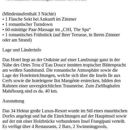
(Mindestaufenthalt 3 Nächte)
• 1 Flasche Sekt bei Ankunft im Zimmer
• 1 romantischer Turndown
• 60-minütige Paar-Massage im „CHI, The Spa“
• 1 romantisches Frühstück (auf Ihrer Terrasse, in Ihrem Zimmer
oder am Strand)
Lage und Länderinfo
Das Hotel liegt an der Ostküste auf einer Landzunge ganz in der
Nähe des Ortes Trou d´Eau Douce inmitten tropischer Blütenpracht
am weißen Sandstrand. Die romantische Atmosphäre sowie die
Lage der Hoteleinrichtungen, welche sich über die Inseln Ile aux
Cerfs sowie die hoteleigene Ilot Mangénie erstrecken, bilden den
Rahmen einer unvergleichlichen Traumreise. Zum Zielflughafen
Mahébourg sind es da. 40 km.
Ausstattung
Das 34 Hektar große Luxus-Resort wurde im Stil eines mauritischen
Dorfes angelegt und hat die Einrichtungen auf der Hauptinsel sowie
auf der mit einer Holzbrücke verbundenen Insel Frangipani verteilt.
Es verfügt über 4 Restaurants, 2 Bars, 2 Swimmingpools,