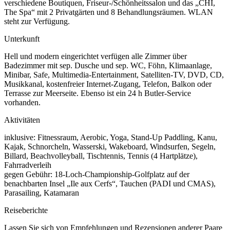
verschiedene Boutiquen, Friseur-/Schönheitssalon und das „CHI,
The Spa“ mit 2 Privatgärten und 8 Behandlungsräumen. WLAN
steht zur Verfügung.
Unterkunft
Hell und modern eingerichtet verfügen alle Zimmer über
Badezimmer mit sep. Dusche und sep. WC, Föhn, Klimaanlage,
Minibar, Safe, Multimedia-Entertainment, Satelliten-TV, DVD, CD,
Musikkanal, kostenfreier Internet-Zugang, Telefon, Balkon oder
Terrasse zur Meerseite. Ebenso ist ein 24 h Butler-Service
vorhanden.
Aktivitäten
inklusive: Fitnessraum, Aerobic, Yoga, Stand-Up Paddling, Kanu,
Kajak, Schnorcheln, Wasserski, Wakeboard, Windsurfen, Segeln,
Billard, Beachvolleyball, Tischtennis, Tennis (4 Hartplätze),
Fahrradverleih
gegen Gebühr: 18-Loch-Championship-Golfplatz auf der
benachbarten Insel „Ile aux Cerfs“, Tauchen (PADI und CMAS),
Parasailing, Katamaran
Reiseberichte
Lassen Sie sich von Empfehlungen und Rezensionen anderer Paare