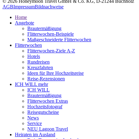
© 2026 Honeymoon Travel GmbH & Co. KG, D-21244 Buchholz
AGB
Impressum
Bildnachweise
Home
Angebote
Brautermäßigung
Flitterwochen-Beispiele
Maßgeschneiderte Flitterwochen
Flitterwochen
Flitterwochen-Ziele A-Z
Hotels
Rundreisen
Kreuzfahrten
Ideen für Ihre Hochzeitsreise
Reise-Rezensionen
ICH WILL mehr
ICH WILL
Brautermäßigung
Flitterwochen Extras
Hochzeitsfotograf
Reisegutscheine
News
Service
NEU Lagoon Travel
Heiraten im Ausland