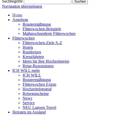
Suchbegriffe
Navigation überspringen
Home
Angebote
Brautermäßigung
Flitterwochen-Beispiele
Maßgeschneiderte Flitterwochen
Flitterwochen
Flitterwochen-Ziele A-Z
Hotels
Rundreisen
Kreuzfahrten
Ideen für Ihre Hochzeitsreise
Reise-Rezensionen
ICH WILL mehr
ICH WILL
Brautermäßigung
Flitterwochen Extras
Hochzeitsfotograf
Reisegutscheine
News
Service
NEU Lagoon Travel
Heiraten im Ausland