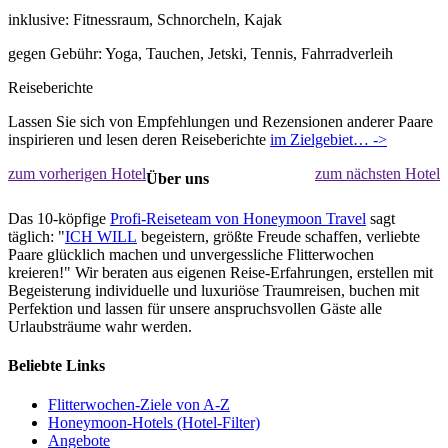
inklusive: Fitnessraum, Schnorcheln, Kajak
gegen Gebühr: Yoga, Tauchen, Jetski, Tennis, Fahrradverleih
Reiseberichte
Lassen Sie sich von Empfehlungen und Rezensionen anderer Paare
inspirieren und lesen deren Reiseberichte
im Zielgebiet… ->
zum vorherigen Hotel
zum nächsten Hotel
Über uns
Das 10-köpfige
Profi-Reiseteam von Honeymoon Travel
sagt
täglich: "
ICH WILL
begeistern, größte Freude schaffen, verliebte
Paare glücklich machen und unvergessliche Flitterwochen
kreieren!" Wir beraten aus eigenen Reise-Erfahrungen, erstellen mit
Begeisterung individuelle und luxuriöse Traumreisen, buchen mit
Perfektion und lassen für unsere anspruchsvollen Gäste alle
Urlaubsträume wahr werden.
Beliebte Links
Flitterwochen-Ziele von A-Z
Honeymoon-Hotels (Hotel-Filter)
Angebote