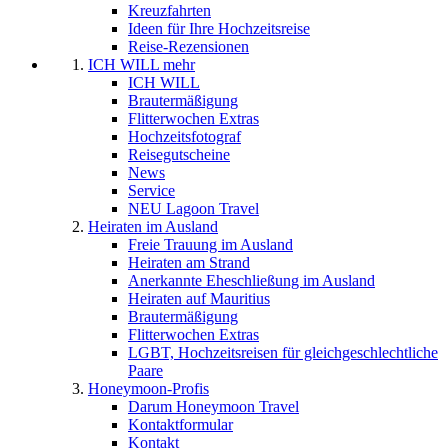
Kreuzfahrten
Ideen für Ihre Hochzeitsreise
Reise-Rezensionen
ICH WILL mehr
ICH WILL
Brautermäßigung
Flitterwochen Extras
Hochzeitsfotograf
Reisegutscheine
News
Service
NEU Lagoon Travel
Heiraten im Ausland
Freie Trauung im Ausland
Heiraten am Strand
Anerkannte Eheschließung im Ausland
Heiraten auf Mauritius
Brautermäßigung
Flitterwochen Extras
LGBT, Hochzeitsreisen für gleichgeschlechtliche
Paare
Honeymoon-Profis
Darum Honeymoon Travel
Kontaktformular
Kontakt