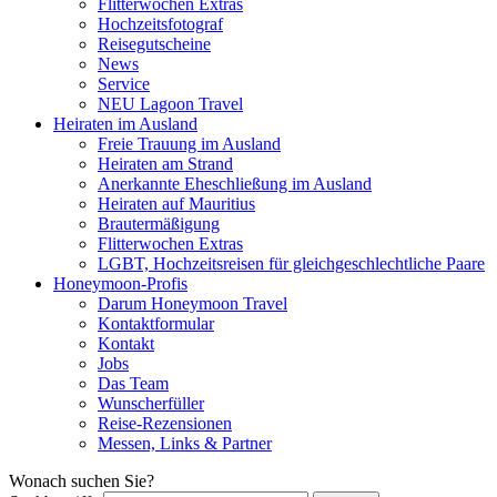
Flitterwochen Extras
Hochzeitsfotograf
Reisegutscheine
News
Service
NEU Lagoon Travel
Heiraten im Ausland
Freie Trauung im Ausland
Heiraten am Strand
Anerkannte Eheschließung im Ausland
Heiraten auf Mauritius
Brautermäßigung
Flitterwochen Extras
LGBT, Hochzeitsreisen für gleichgeschlechtliche Paare
Honeymoon-Profis
Darum Honeymoon Travel
Kontaktformular
Kontakt
Jobs
Das Team
Wunscherfüller
Reise-Rezensionen
Messen, Links & Partner
Wonach suchen Sie?