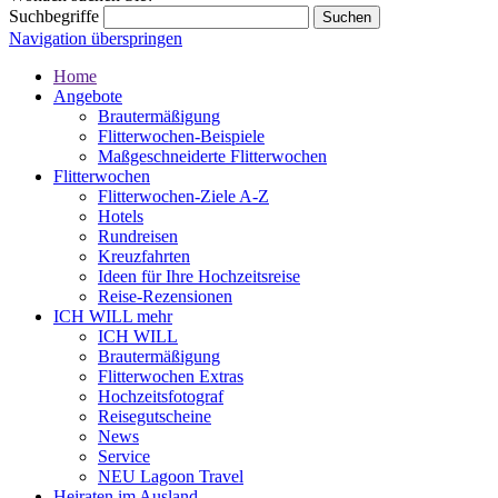
Suchbegriffe
Navigation überspringen
Home
Angebote
Brautermäßigung
Flitterwochen-Beispiele
Maßgeschneiderte Flitterwochen
Flitterwochen
Flitterwochen-Ziele A-Z
Hotels
Rundreisen
Kreuzfahrten
Ideen für Ihre Hochzeitsreise
Reise-Rezensionen
ICH WILL mehr
ICH WILL
Brautermäßigung
Flitterwochen Extras
Hochzeitsfotograf
Reisegutscheine
News
Service
NEU Lagoon Travel
Heiraten im Ausland