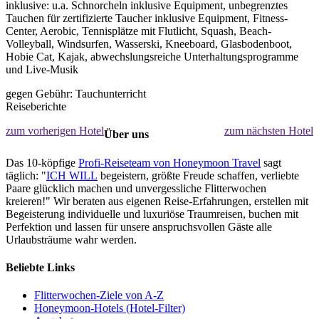
inklusive: u.a. Schnorcheln inklusive Equipment, unbegrenztes
Tauchen für zertifizierte Taucher inklusive Equipment, Fitness-
Center, Aerobic, Tennisplätze mit Flutlicht, Squash, Beach-
Volleyball, Windsurfen, Wasserski, Kneeboard, Glasbodenboot,
Hobie Cat, Kajak, abwechslungsreiche Unterhaltungsprogramme
und Live-Musik
gegen Gebühr: Tauchunterricht
Reiseberichte
zum vorherigen Hotel
zum nächsten Hotel
Über uns
Das 10-köpfige
Profi-Reiseteam von Honeymoon Travel
sagt
täglich: "
ICH WILL
begeistern, größte Freude schaffen, verliebte
Paare glücklich machen und unvergessliche Flitterwochen
kreieren!" Wir beraten aus eigenen Reise-Erfahrungen, erstellen mit
Begeisterung individuelle und luxuriöse Traumreisen, buchen mit
Perfektion und lassen für unsere anspruchsvollen Gäste alle
Urlaubsträume wahr werden.
Beliebte Links
Flitterwochen-Ziele von A-Z
Honeymoon-Hotels (Hotel-Filter)