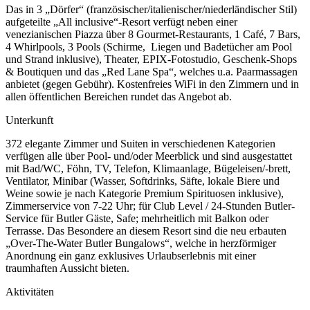
Das in 3 „Dörfer“ (französischer/italienischer/niederländischer Stil)
aufgeteilte „All inclusive“-Resort verfügt neben einer
venezianischen Piazza über 8 Gourmet-Restaurants, 1 Café, 7 Bars,
4 Whirlpools, 3 Pools (Schirme, Liegen und Badetücher am Pool
und Strand inklusive), Theater, EPIX-Fotostudio, Geschenk-Shops
& Boutiquen und das „Red Lane Spa“, welches u.a. Paarmassagen
anbietet (gegen Gebühr). Kostenfreies WiFi in den Zimmern und in
allen öffentlichen Bereichen rundet das Angebot ab.
Unterkunft
372 elegante Zimmer und Suiten in verschiedenen Kategorien
verfügen alle über Pool- und/oder Meerblick und sind ausgestattet
mit Bad/WC, Föhn, TV, Telefon, Klimaanlage, Bügeleisen/-brett,
Ventilator, Minibar (Wasser, Softdrinks, Säfte, lokale Biere und
Weine sowie je nach Kategorie Premium Spirituosen inklusive),
Zimmerservice von 7-22 Uhr; für Club Level / 24-Stunden Butler-
Service für Butler Gäste, Safe; mehrheitlich mit Balkon oder
Terrasse. Das Besondere an diesem Resort sind die neu erbauten
„Over-The-Water Butler Bungalows“, welche in herzförmiger
Anordnung ein ganz exklusives Urlaubserlebnis mit einer
traumhaften Aussicht bieten.
Aktivitäten