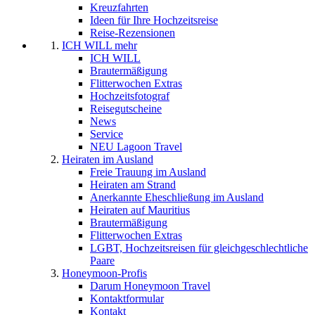
Kreuzfahrten
Ideen für Ihre Hochzeitsreise
Reise-Rezensionen
ICH WILL mehr
ICH WILL
Brautermäßigung
Flitterwochen Extras
Hochzeitsfotograf
Reisegutscheine
News
Service
NEU Lagoon Travel
Heiraten im Ausland
Freie Trauung im Ausland
Heiraten am Strand
Anerkannte Eheschließung im Ausland
Heiraten auf Mauritius
Brautermäßigung
Flitterwochen Extras
LGBT, Hochzeitsreisen für gleichgeschlechtliche
Paare
Honeymoon-Profis
Darum Honeymoon Travel
Kontaktformular
Kontakt