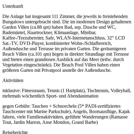
Unterkunft
Die Anlage hat insgesamt 111 Zimmer, die jeweils in freistehenden
Bungalows untergebracht sind. Die im modernen Design gehaltenen
Garden Villen (ca.88 qm) haben Bad, sep. Dusche und WC,
Bademäntel, Haartrockner, Klimaanlage, Minibar,
Kaffee-/Teezubereiter, Safe, WLAN-Internetanschluss, 32" LCD
Sat.-TV, DVD-Player, kombinierter Wohn-/Schlafbereich,
Außendusche und Terrasse im privaten Garten. Die geräumigeren
Beach Villen (ca.101 qm) liegen in direkter Strandlage mit Terrasse
und bieten einen grandiosen Ausblick auf das Meer (teilw. durch
Vegetation eingeschränkt). Die Beach Pool Villen haben einen
größeren Garten mit Privatpool anstelle der Außendusche.
Aktivitäten
inklusive: Fitnessraum, Tennis (1 Hartplatz), Tischtennis, Volleyball,
mehrmals wöchentlich Sport- und Abendanimation
gegen Gebühr: Tauchen + Schnorcheln (5* PADI-zertifiziertes
Tauchcenter mit Marine Parkschule), Angeln, Bootsausflüge, Kajak
fahren, viele Familienaktivitäten, geführte Wanderungen (Ramasse
Tout, Jardin Marron, Anse Mondon, Grand Barbe)
Reiseberichte