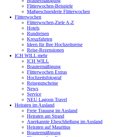
Brautermäßigung
Flitterwochen-Beispiele
Maßgeschneiderte Flitterwochen
Flitterwochen
Flitterwochen-Ziele A-Z
Hotels
Rundreisen
Kreuzfahrten
Ideen für Ihre Hochzeitsreise
Reise-Rezensionen
ICH WILL mehr
ICH WILL
Brautermäßigung
Flitterwochen Extras
Hochzeitsfotograf
Reisegutscheine
News
Service
NEU Lagoon Travel
Heiraten im Ausland
Freie Trauung im Ausland
Heiraten am Strand
Anerkannte Eheschließung im Ausland
Heiraten auf Mauritius
Brautermäßigung