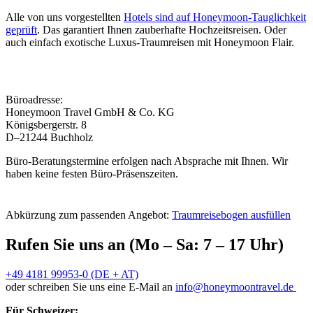
Alle von uns vorgestellten
Hotels sind auf Honeymoon-Tauglichkeit
geprüft
. Das garantiert Ihnen zauberhafte Hochzeitsreisen. Oder
auch einfach exotische Luxus-Traumreisen mit Honeymoon Flair.
Büroadresse:
Honeymoon Travel GmbH & Co. KG
Königsbergerstr. 8
D–21244 Buchholz
Büro-Beratungstermine erfolgen nach Absprache mit Ihnen. Wir
haben keine festen Büro-Präsenszeiten.
Abkürzung zum passenden Angebot:
Traumreisebogen ausfüllen
Rufen Sie uns an (Mo – Sa: 7 – 17 Uhr)
+49 4181 99953-0 (DE + AT)
oder schreiben Sie uns eine E-Mail an
info@honeymoontravel.de
Für Schweizer: