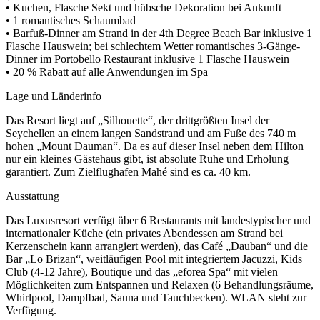
• Kuchen, Flasche Sekt und hübsche Dekoration bei Ankunft
• 1 romantisches Schaumbad
• Barfuß-Dinner am Strand in der 4th Degree Beach Bar inklusive 1
Flasche Hauswein; bei schlechtem Wetter romantisches 3-Gänge-
Dinner im Portobello Restaurant inklusive 1 Flasche Hauswein
• 20 % Rabatt auf alle Anwendungen im Spa
Lage und Länderinfo
Das Resort liegt auf „Silhouette“, der drittgrößten Insel der
Seychellen an einem langen Sandstrand und am Fuße des 740 m
hohen „Mount Dauman“. Da es auf dieser Insel neben dem Hilton
nur ein kleines Gästehaus gibt, ist absolute Ruhe und Erholung
garantiert. Zum Zielflughafen Mahé sind es ca. 40 km.
Ausstattung
Das Luxusresort verfügt über 6 Restaurants mit landestypischer und
internationaler Küche (ein privates Abendessen am Strand bei
Kerzenschein kann arrangiert werden), das Café „Dauban“ und die
Bar „Lo Brizan“, weitläufigen Pool mit integriertem Jacuzzi, Kids
Club (4-12 Jahre), Boutique und das „eforea Spa“ mit vielen
Möglichkeiten zum Entspannen und Relaxen (6 Behandlungsräume,
Whirlpool, Dampfbad, Sauna und Tauchbecken). WLAN steht zur
Verfügung.