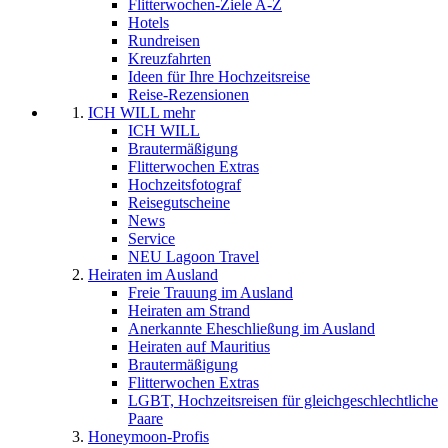
Flitterwochen-Ziele A-Z
Hotels
Rundreisen
Kreuzfahrten
Ideen für Ihre Hochzeitsreise
Reise-Rezensionen
ICH WILL mehr
ICH WILL
Brautermäßigung
Flitterwochen Extras
Hochzeitsfotograf
Reisegutscheine
News
Service
NEU Lagoon Travel
Heiraten im Ausland
Freie Trauung im Ausland
Heiraten am Strand
Anerkannte Eheschließung im Ausland
Heiraten auf Mauritius
Brautermäßigung
Flitterwochen Extras
LGBT, Hochzeitsreisen für gleichgeschlechtliche
Paare
Honeymoon-Profis