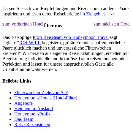
Lassen Sie sich von Empfehlungen und Rezensionen anderer Paare
inspirieren und lesen deren Reiseberichte
im Zielgebiet… ->
zum vorherigen Hotel
zum nächsten Hotel
Über uns
Das 10-köpfige
Profi-Reiseteam von Honeymoon Travel
sagt
täglich: "
ICH WILL
begeistern, größte Freude schaffen, verliebte
Paare glücklich machen und unvergessliche Flitterwochen
kreieren!" Wir beraten aus eigenen Reise-Erfahrungen, erstellen mit
Begeisterung individuelle und luxuriöse Traumreisen, buchen mit
Perfektion und lassen für unsere anspruchsvollen Gäste alle
Urlaubsträume wahr werden.
Beliebte Links
Flitterwochen-Ziele von A-Z
Honeymoon-Hotels (Hotel-Filter)
Angebote
Heiraten im Ausland
Honeymoon-Profis
Das Team
Reise-Rezensionen