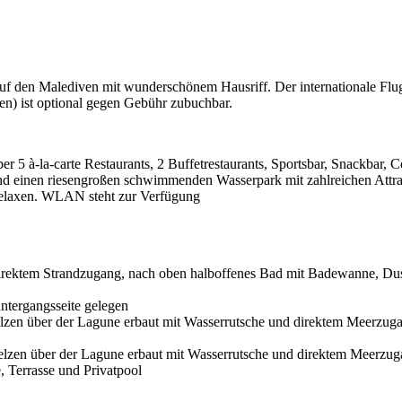
f den Malediven mit wunderschönem Hausriff. Der internationale Flugh
en) ist optional gegen Gebühr zubuchbar.
ber 5 à-la-carte Restaurants, 2 Buffetrestaurants, Sportsbar, Snackbar,
 und einen riesengroßen schwimmenden Wasserpark mit zahlreichen Att
Relaxen. WLAN steht zur Verfügung
direktem Strandzugang, nach oben halboffenes Bad mit Badewanne, Dus
ntergangsseite gelegen
elzen über der Lagune erbaut mit Wasserrutsche und direktem Meerzuga
telzen über der Lagune erbaut mit Wasserrutsche und direktem Meerzu
, Terrasse und Privatpool