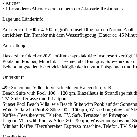
• Kuchen
• 1 besonderes Abendessen in einem der á-la-carte Restaurants
Lage und Länderinfo
Auf der ca. 1.700 x 4.300 m großen Insel Dhigurah im Noonu Atoll au
erreichbar. Ein Transfer mit dem Wasserflugzeug (Dauer ca. 45 Minut
Ausstattung
Das erst im Oktober 2021 eröffnete spektakuläre Inselresort verfügt ü
Pools mit Poolbar, Miniclub + Teenieclub, Boutique, Souvenirshop
Behandlungsvillen bietet viele Möglichkeiten zum Entspannen und 
Unterkunft
499 Suiten und Villen in verschiedenen Kategorien, z. B.:
Beach Suite with Pool: 100 – 120 qm, Einzelhaus in Strandlage mit 
TV, Safe, Terrasse und Privatpool
Sunset Pool Beach Villa: wie Beach Suite with Pool; auf der Sonnenu
Water Villa with Pool & Slide: 90 – 100 qm, Wasserbungalow auf St
Kaffee-/Teezubereiter, Telefon, TV, Safe, Terrasse und Privatpool
Lagoon Villa with Pool & Slide: 80 – 90 qm, Wasserbungalow auf S
Minibar, Kaffee-/Teezubereiter, Espresso-maschine, Telefon, TV, Safe
Verpflegung: