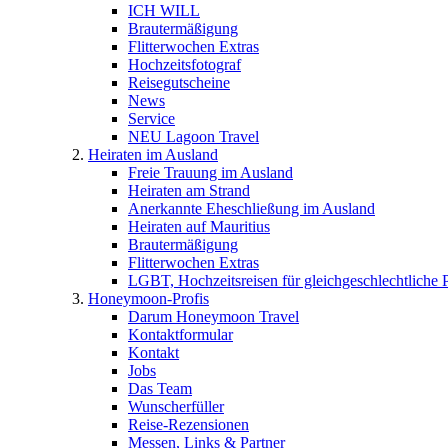
ICH WILL
Brautermäßigung
Flitterwochen Extras
Hochzeitsfotograf
Reisegutscheine
News
Service
NEU Lagoon Travel
Heiraten im Ausland
Freie Trauung im Ausland
Heiraten am Strand
Anerkannte Eheschließung im Ausland
Heiraten auf Mauritius
Brautermäßigung
Flitterwochen Extras
LGBT, Hochzeitsreisen für gleichgeschlechtliche 
Honeymoon-Profis
Darum Honeymoon Travel
Kontaktformular
Kontakt
Jobs
Das Team
Wunscherfüller
Reise-Rezensionen
Messen, Links & Partner