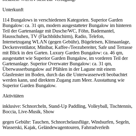
Unterkunft
114 Bungalows in verschiedenen Kategorien. Superior Garden
Bungalow: ca. 31 qm, modern ausgestatteter Bungalow im hinteren
Teil der Gartenanlage mit Dusche/WC, Föhn, Bademantel,
Hausschuhen, TV (Flachbildschirm), Radio, Telefon,
Internetzugang WLAN (gegen Gebühr), Bügeleisen, Klimaanlage,
Deckenventilator, Minibar, Kaffee-/Teezubereiter, Safe und Terrasse
mit Blick in den Garten. Luxury Garden Bungalow: ca. 46 qm,
ausgestattet wie Superior Garden Bungalow, im vorderen Teil der
Gartenanlage. Superior Overwater Bungalow: ca. 31 qm,
Überwasserbungalow auf Pfählen in der Lagune mit einem
Glasfenster im Boden, durch das die Unterwasserwelt beobachtet
werden kann, und direktem Zugang zum Meer. Ausstattung wie
Superior Garden Bungalow.
Aktivitäten
inklusive: Schnorcheln, Stand-Up Paddling, Volleyball, Tischtennis,
Boccia, Live-Musik, Show
gegen Gebühr: Tauchen, Schnorchelausflüge, Windsurfen, Segeln,
Wasserski, Kajak, Geländewagentouren, Fahrradverleih