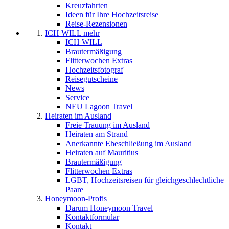
Kreuzfahrten
Ideen für Ihre Hochzeitsreise
Reise-Rezensionen
ICH WILL mehr
ICH WILL
Brautermäßigung
Flitterwochen Extras
Hochzeitsfotograf
Reisegutscheine
News
Service
NEU Lagoon Travel
Heiraten im Ausland
Freie Trauung im Ausland
Heiraten am Strand
Anerkannte Eheschließung im Ausland
Heiraten auf Mauritius
Brautermäßigung
Flitterwochen Extras
LGBT, Hochzeitsreisen für gleichgeschlechtliche
Paare
Honeymoon-Profis
Darum Honeymoon Travel
Kontaktformular
Kontakt