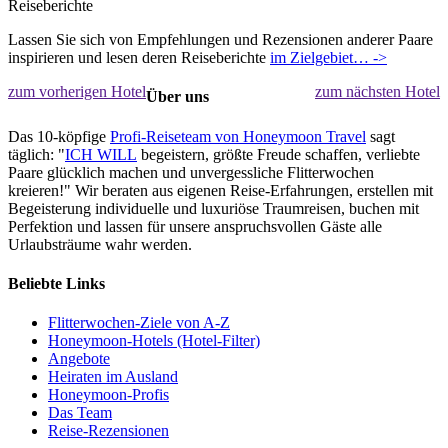
Reiseberichte
Lassen Sie sich von Empfehlungen und Rezensionen anderer Paare
inspirieren und lesen deren Reiseberichte
im Zielgebiet… ->
zum vorherigen Hotel
zum nächsten Hotel
Über uns
Das 10-köpfige
Profi-Reiseteam von Honeymoon Travel
sagt
täglich: "
ICH WILL
begeistern, größte Freude schaffen, verliebte
Paare glücklich machen und unvergessliche Flitterwochen
kreieren!" Wir beraten aus eigenen Reise-Erfahrungen, erstellen mit
Begeisterung individuelle und luxuriöse Traumreisen, buchen mit
Perfektion und lassen für unsere anspruchsvollen Gäste alle
Urlaubsträume wahr werden.
Beliebte Links
Flitterwochen-Ziele von A-Z
Honeymoon-Hotels (Hotel-Filter)
Angebote
Heiraten im Ausland
Honeymoon-Profis
Das Team
Reise-Rezensionen