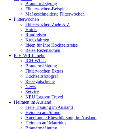
Brautermäßigung
Flitterwochen-Beispiele
Maßgeschneiderte Flitterwochen
Flitterwochen
Flitterwochen-Ziele A-Z
Hotels
Rundreisen
Kreuzfahrten
Ideen für Ihre Hochzeitsreise
Reise-Rezensionen
ICH WILL mehr
ICH WILL
Brautermäßigung
Flitterwochen Extras
Hochzeitsfotograf
Reisegutscheine
News
Service
NEU Lagoon Travel
Heiraten im Ausland
Freie Trauung im Ausland
Heiraten am Strand
Anerkannte Eheschließung im Ausland
Heiraten auf Mauritius
Brautermäßigung