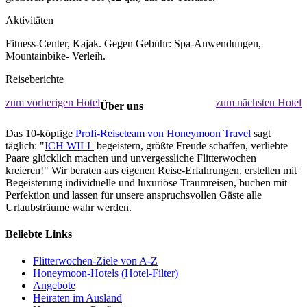
Aktivitäten
Fitness-Center, Kajak. Gegen Gebühr: Spa-Anwendungen,
Mountainbike- Verleih.
Reiseberichte
zum vorherigen Hotel
zum nächsten Hotel
Über uns
Das 10-köpfige
Profi-Reiseteam von Honeymoon Travel
sagt
täglich: "
ICH WILL
begeistern, größte Freude schaffen, verliebte
Paare glücklich machen und unvergessliche Flitterwochen
kreieren!" Wir beraten aus eigenen Reise-Erfahrungen, erstellen mit
Begeisterung individuelle und luxuriöse Traumreisen, buchen mit
Perfektion und lassen für unsere anspruchsvollen Gäste alle
Urlaubsträume wahr werden.
Beliebte Links
Flitterwochen-Ziele von A-Z
Honeymoon-Hotels (Hotel-Filter)
Angebote
Heiraten im Ausland