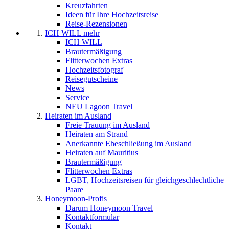
Kreuzfahrten
Ideen für Ihre Hochzeitsreise
Reise-Rezensionen
ICH WILL mehr
ICH WILL
Brautermäßigung
Flitterwochen Extras
Hochzeitsfotograf
Reisegutscheine
News
Service
NEU Lagoon Travel
Heiraten im Ausland
Freie Trauung im Ausland
Heiraten am Strand
Anerkannte Eheschließung im Ausland
Heiraten auf Mauritius
Brautermäßigung
Flitterwochen Extras
LGBT, Hochzeitsreisen für gleichgeschlechtliche
Paare
Honeymoon-Profis
Darum Honeymoon Travel
Kontaktformular
Kontakt