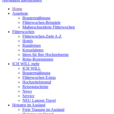
Navigation überspringen
Home
Angebote
Brautermäßigung
Flitterwochen-Beispiele
Maßgeschneiderte Flitterwochen
Flitterwochen
Flitterwochen-Ziele A-Z
Hotels
Rundreisen
Kreuzfahrten
Ideen für Ihre Hochzeitsreise
Reise-Rezensionen
ICH WILL mehr
ICH WILL
Brautermäßigung
Flitterwochen Extras
Hochzeitsfotograf
Reisegutscheine
News
Service
NEU Lagoon Travel
Heiraten im Ausland
Freie Trauung im Ausland