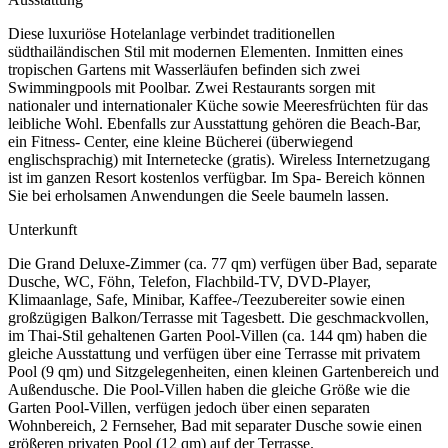
Diese luxuriöse Hotelanlage verbindet traditionellen
südthailändischen Stil mit modernen Elementen. Inmitten eines
tropischen Gartens mit Wasserläufen befinden sich zwei
Swimmingpools mit Poolbar. Zwei Restaurants sorgen mit
nationaler und internationaler Küche sowie Meeresfrüchten für das
leibliche Wohl. Ebenfalls zur Ausstattung gehören die Beach-Bar,
ein Fitness- Center, eine kleine Bücherei (überwiegend
englischsprachig) mit Internetecke (gratis). Wireless Internetzugang
ist im ganzen Resort kostenlos verfügbar. Im Spa- Bereich können
Sie bei erholsamen Anwendungen die Seele baumeln lassen.
Unterkunft
Die Grand Deluxe-Zimmer (ca. 77 qm) verfügen über Bad, separate
Dusche, WC, Föhn, Telefon, Flachbild-TV, DVD-Player,
Klimaanlage, Safe, Minibar, Kaffee-/Teezubereiter sowie einen
großzügigen Balkon/Terrasse mit Tagesbett. Die geschmackvollen,
im Thai-Stil gehaltenen Garten Pool-Villen (ca. 144 qm) haben die
gleiche Ausstattung und verfügen über eine Terrasse mit privatem
Pool (9 qm) und Sitzgelegenheiten, einen kleinen Gartenbereich und
Außendusche. Die Pool-Villen haben die gleiche Größe wie die
Garten Pool-Villen, verfügen jedoch über einen separaten
Wohnbereich, 2 Fernseher, Bad mit separater Dusche sowie einen
größeren privaten Pool (12 qm) auf der Terrasse.