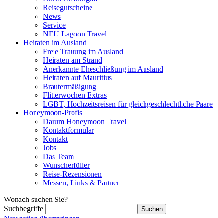
Reisegutscheine
News
Service
NEU Lagoon Travel
Heiraten im Ausland
Freie Trauung im Ausland
Heiraten am Strand
Anerkannte Eheschließung im Ausland
Heiraten auf Mauritius
Brautermäßigung
Flitterwochen Extras
LGBT, Hochzeitsreisen für gleichgeschlechtliche Paare
Honeymoon-Profis
Darum Honeymoon Travel
Kontaktformular
Kontakt
Jobs
Das Team
Wunscherfüller
Reise-Rezensionen
Messen, Links & Partner
Wonach suchen Sie?
Suchbegriffe