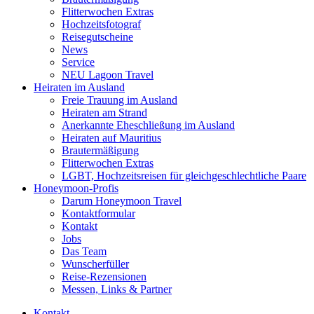
Flitterwochen Extras
Hochzeitsfotograf
Reisegutscheine
News
Service
NEU Lagoon Travel
Heiraten im Ausland
Freie Trauung im Ausland
Heiraten am Strand
Anerkannte Eheschließung im Ausland
Heiraten auf Mauritius
Brautermäßigung
Flitterwochen Extras
LGBT, Hochzeitsreisen für gleichgeschlechtliche Paare
Honeymoon-Profis
Darum Honeymoon Travel
Kontaktformular
Kontakt
Jobs
Das Team
Wunscherfüller
Reise-Rezensionen
Messen, Links & Partner
Kontakt