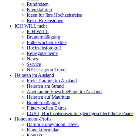
Rundreisen
Kreuzfahrten
Ideen für Ihre Hochzeitsreise
Reise-Rezensionen
ICH WILL mehr
ICH WILL
Brautermäßigung
Flitterwochen Extras
Hochzeitsfotograf
Reisegutscheine
News
Service
NEU Lagoon Travel
Heiraten im Ausland
Freie Trauung im Ausland
Heiraten am Strand
Anerkannte Eheschließung im Ausland
Heiraten auf Mauritius
Brautermäßigung
Flitterwochen Extras
LGBT, Hochzeitsreisen für gleichgeschlechtliche Paare
Honeymoon-Profis
Darum Honeymoon Travel
Kontaktformular
Kontakt