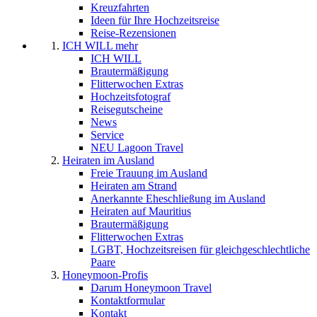
Kreuzfahrten
Ideen für Ihre Hochzeitsreise
Reise-Rezensionen
ICH WILL mehr
ICH WILL
Brautermäßigung
Flitterwochen Extras
Hochzeitsfotograf
Reisegutscheine
News
Service
NEU Lagoon Travel
Heiraten im Ausland
Freie Trauung im Ausland
Heiraten am Strand
Anerkannte Eheschließung im Ausland
Heiraten auf Mauritius
Brautermäßigung
Flitterwochen Extras
LGBT, Hochzeitsreisen für gleichgeschlechtliche
Paare
Honeymoon-Profis
Darum Honeymoon Travel
Kontaktformular
Kontakt