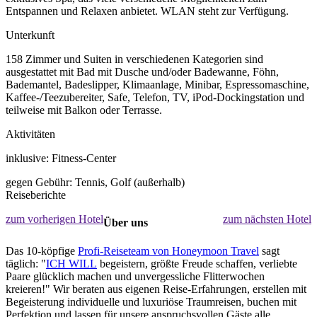
Entspannen und Relaxen anbietet. WLAN steht zur Verfügung.
Unterkunft
158 Zimmer und Suiten in verschiedenen Kategorien sind
ausgestattet mit Bad mit Dusche und/oder Badewanne, Föhn,
Bademantel, Badeslipper, Klimaanlage, Minibar, Espressomaschine,
Kaffee-/Teezubereiter, Safe, Telefon, TV, iPod-Dockingstation und
teilweise mit Balkon oder Terrasse.
Aktivitäten
inklusive: Fitness-Center
gegen Gebühr: Tennis, Golf (außerhalb)
Reiseberichte
zum vorherigen Hotel
zum nächsten Hotel
Über uns
Das 10-köpfige
Profi-Reiseteam von Honeymoon Travel
sagt
täglich: "
ICH WILL
begeistern, größte Freude schaffen, verliebte
Paare glücklich machen und unvergessliche Flitterwochen
kreieren!" Wir beraten aus eigenen Reise-Erfahrungen, erstellen mit
Begeisterung individuelle und luxuriöse Traumreisen, buchen mit
Perfektion und lassen für unsere anspruchsvollen Gäste alle