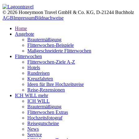
© 2026 Honeymoon Travel GmbH & Co. KG, D-21244 Buchholz
AGB
Impressum
Bildnachweise
Home
Angebote
Brautermäßigung
Flitterwochen-Beispiele
Maßgeschneiderte Flitterwochen
Flitterwochen
Flitterwochen-Ziele A-Z
Hotels
Rundreisen
Kreuzfahrten
Ideen für Ihre Hochzeitsreise
Reise-Rezensionen
ICH WILL mehr
ICH WILL
Brautermäßigung
Flitterwochen Extras
Hochzeitsfotograf
Reisegutscheine
News
Service