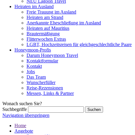
NEU Lagoon Travel
Heiraten im Ausland
Freie Trauung im Ausland
Heiraten am Strand
Anerkannte Eheschließung im Ausland
Heiraten auf Mauritius
Brautermäßigung
Flitterwochen Extras
LGBT, Hochzeitsreisen für gleichgeschlechtliche Paare
Honeymoon-Profis
Darum Honeymoon Travel
Kontaktformular
Kontakt
Jobs
Das Team
Wunscherfüller
Reise-Rezensionen
Messen, Links & Partner
Wonach suchen Sie?
Suchbegriffe
Navigation überspringen
Home
Angebote