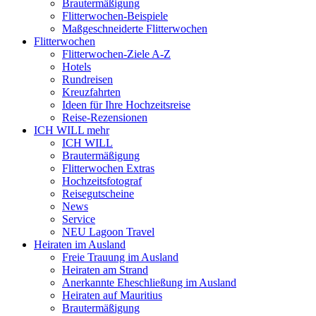
Brautermäßigung
Flitterwochen-Beispiele
Maßgeschneiderte Flitterwochen
Flitterwochen
Flitterwochen-Ziele A-Z
Hotels
Rundreisen
Kreuzfahrten
Ideen für Ihre Hochzeitsreise
Reise-Rezensionen
ICH WILL mehr
ICH WILL
Brautermäßigung
Flitterwochen Extras
Hochzeitsfotograf
Reisegutscheine
News
Service
NEU Lagoon Travel
Heiraten im Ausland
Freie Trauung im Ausland
Heiraten am Strand
Anerkannte Eheschließung im Ausland
Heiraten auf Mauritius
Brautermäßigung