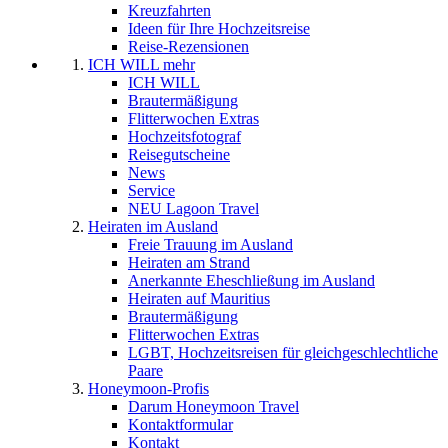
Kreuzfahrten
Ideen für Ihre Hochzeitsreise
Reise-Rezensionen
ICH WILL mehr
ICH WILL
Brautermäßigung
Flitterwochen Extras
Hochzeitsfotograf
Reisegutscheine
News
Service
NEU Lagoon Travel
Heiraten im Ausland
Freie Trauung im Ausland
Heiraten am Strand
Anerkannte Eheschließung im Ausland
Heiraten auf Mauritius
Brautermäßigung
Flitterwochen Extras
LGBT, Hochzeitsreisen für gleichgeschlechtliche
Paare
Honeymoon-Profis
Darum Honeymoon Travel
Kontaktformular
Kontakt