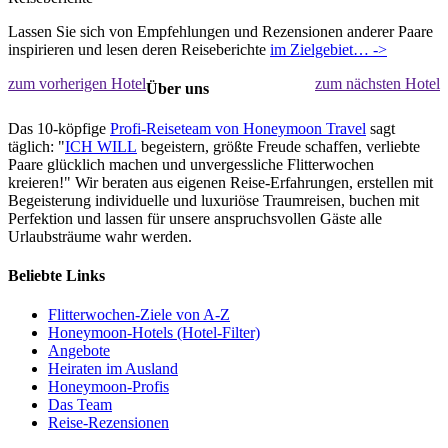
Lassen Sie sich von Empfehlungen und Rezensionen anderer Paare
inspirieren und lesen deren Reiseberichte
im Zielgebiet… ->
zum vorherigen Hotel
zum nächsten Hotel
Über uns
Das 10-köpfige
Profi-Reiseteam von Honeymoon Travel
sagt
täglich: "
ICH WILL
begeistern, größte Freude schaffen, verliebte
Paare glücklich machen und unvergessliche Flitterwochen
kreieren!" Wir beraten aus eigenen Reise-Erfahrungen, erstellen mit
Begeisterung individuelle und luxuriöse Traumreisen, buchen mit
Perfektion und lassen für unsere anspruchsvollen Gäste alle
Urlaubsträume wahr werden.
Beliebte Links
Flitterwochen-Ziele von A-Z
Honeymoon-Hotels (Hotel-Filter)
Angebote
Heiraten im Ausland
Honeymoon-Profis
Das Team
Reise-Rezensionen