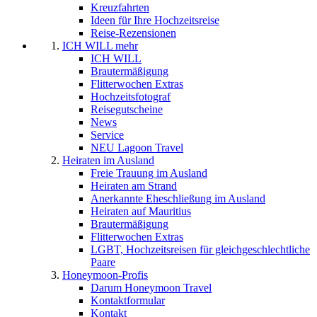
Kreuzfahrten
Ideen für Ihre Hochzeitsreise
Reise-Rezensionen
ICH WILL mehr
ICH WILL
Brautermäßigung
Flitterwochen Extras
Hochzeitsfotograf
Reisegutscheine
News
Service
NEU Lagoon Travel
Heiraten im Ausland
Freie Trauung im Ausland
Heiraten am Strand
Anerkannte Eheschließung im Ausland
Heiraten auf Mauritius
Brautermäßigung
Flitterwochen Extras
LGBT, Hochzeitsreisen für gleichgeschlechtliche
Paare
Honeymoon-Profis
Darum Honeymoon Travel
Kontaktformular
Kontakt