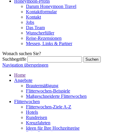
Honeymoon-Profis
Darum Honeymoon Travel
Kontaktformular
Kontakt
Jobs
Das Team
Wunscherfüller
Reise-Rezensionen
Messen, Links & Partner
Wonach suchen Sie?
Suchbegriffe
Navigation überspringen
Home
Angebote
Brautermäßigung
Flitterwochen-Beispiele
Maßgeschneiderte Flitterwochen
Flitterwochen
Flitterwochen-Ziele A-Z
Hotels
Rundreisen
Kreuzfahrten
Ideen für Ihre Hochzeitsreise