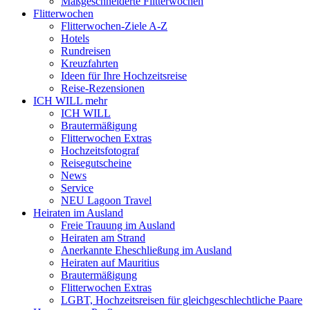
Maßgeschneiderte Flitterwochen
Flitterwochen
Flitterwochen-Ziele A-Z
Hotels
Rundreisen
Kreuzfahrten
Ideen für Ihre Hochzeitsreise
Reise-Rezensionen
ICH WILL mehr
ICH WILL
Brautermäßigung
Flitterwochen Extras
Hochzeitsfotograf
Reisegutscheine
News
Service
NEU Lagoon Travel
Heiraten im Ausland
Freie Trauung im Ausland
Heiraten am Strand
Anerkannte Eheschließung im Ausland
Heiraten auf Mauritius
Brautermäßigung
Flitterwochen Extras
LGBT, Hochzeitsreisen für gleichgeschlechtliche Paare