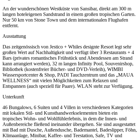
An der wunderschönen Westküste von Sansibar, direkt am 300 m
langen hoteleigenen Sandstrand in einem großen tropischen Garten.
Nur 50 km von Stone Town und dem internationalen Flughafen
entfernt.
Ausstattung
Das zeitgenössisch von Jestico + Whiles designte Resort legt sehr
großen Wert auf Nachhaltigkeit und verfügt über 3 Restaurants + 4
Bars (privates romantisches Frühstück und Abendessen am Strand
kann arrangiert werden), 32 m langen Infinity Pool, Souvenirshop,
Bibliothek (kostenfreier Bücher- und DVD-Verleih), WIMBI
Wassersportcenter & Shop, PADI Tauchzentrum und das „MAUA
WELLNESS“ mit vielen Möglichkeiten zum Relaxen und
Entspannen (auch speziell für Paare). WLAN steht zur Verfügung.
Unterkunft
46 Bungalows, 6 Suiten und 4 Villen in verschiedenen Kategorien
mit lokalen Stil- und Kunsthandwerkselementen bieten ein
tropisches Wohn- und Wohlfühlerlebnis, in dem die Innen- und
Außenbereiche fließend ineinander übergehen. Sie sind ausgestattet
mit Bad mit Dusche, Außendusche, Bademantel, Badeslipper, Föhn,
Klimaanlage, Minibar, Kaffee- und Teestation, Safe, TV und