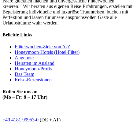
Paare glücklich machen und unvergessliche Flitterwochen
kreieren!" Wir beraten aus eigenen Reise-Erfahrungen, erstellen mit
Begeisterung individuelle und luxuriöse Traumreisen, buchen mit
Perfektion und lassen für unsere anspruchsvollen Gäste alle
Urlaubsträume wahr werden.
Beliebte Links
Flitterwochen-Ziele von A-Z
Honeymoon-Hotels (Hotel-Filter)
Angebote
Heiraten im Ausland
Honeymoon-Profis
Das Team
Reise-Rezensionen
Rufen Sie uns an
(Mo – Fr: 9 – 17 Uhr)
+49 4181 99953-0
(DE + AT)