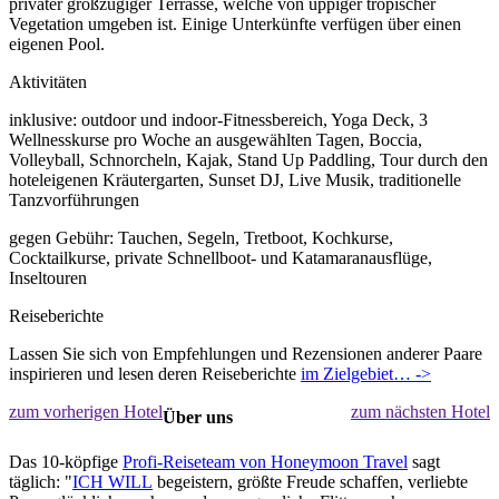
privater großzügiger Terrasse, welche von üppiger tropischer
Vegetation umgeben ist. Einige Unterkünfte verfügen über einen
eigenen Pool.
Aktivitäten
inklusive: outdoor und indoor-Fitnessbereich, Yoga Deck, 3
Wellnesskurse pro Woche an ausgewählten Tagen, Boccia,
Volleyball, Schnorcheln, Kajak, Stand Up Paddling, Tour durch den
hoteleigenen Kräutergarten, Sunset DJ, Live Musik, traditionelle
Tanzvorführungen
gegen Gebühr: Tauchen, Segeln, Tretboot, Kochkurse,
Cocktailkurse, private Schnellboot- und Katamaranausflüge,
Inseltouren
Reiseberichte
Lassen Sie sich von Empfehlungen und Rezensionen anderer Paare
inspirieren und lesen deren Reiseberichte
im Zielgebiet… ->
zum vorherigen Hotel
zum nächsten Hotel
Über uns
Das 10-köpfige
Profi-Reiseteam von Honeymoon Travel
sagt
täglich: "
ICH WILL
begeistern, größte Freude schaffen, verliebte