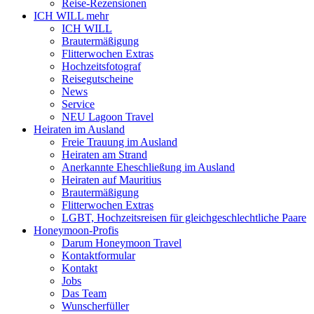
Reise-Rezensionen
ICH WILL mehr
ICH WILL
Brautermäßigung
Flitterwochen Extras
Hochzeitsfotograf
Reisegutscheine
News
Service
NEU Lagoon Travel
Heiraten im Ausland
Freie Trauung im Ausland
Heiraten am Strand
Anerkannte Eheschließung im Ausland
Heiraten auf Mauritius
Brautermäßigung
Flitterwochen Extras
LGBT, Hochzeitsreisen für gleichgeschlechtliche Paare
Honeymoon-Profis
Darum Honeymoon Travel
Kontaktformular
Kontakt
Jobs
Das Team
Wunscherfüller