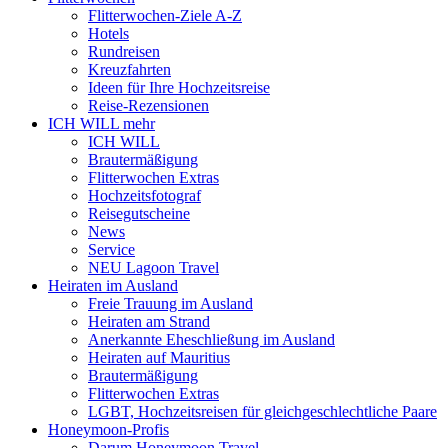
Flitterwochen-Ziele A-Z
Hotels
Rundreisen
Kreuzfahrten
Ideen für Ihre Hochzeitsreise
Reise-Rezensionen
ICH WILL mehr
ICH WILL
Brautermäßigung
Flitterwochen Extras
Hochzeitsfotograf
Reisegutscheine
News
Service
NEU Lagoon Travel
Heiraten im Ausland
Freie Trauung im Ausland
Heiraten am Strand
Anerkannte Eheschließung im Ausland
Heiraten auf Mauritius
Brautermäßigung
Flitterwochen Extras
LGBT, Hochzeitsreisen für gleichgeschlechtliche Paare
Honeymoon-Profis
Darum Honeymoon Travel