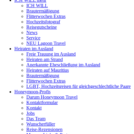
ICH WILL mehr
ICH WILL
Brautermäßigung
Flitterwochen Extras
Hochzeitsfotograf
Reisegutscheine
News
Service
NEU Lagoon Travel
Heiraten im Ausland
Freie Trauung im Ausland
Heiraten am Strand
Anerkannte Eheschließung im Ausland
Heiraten auf Mauritius
Brautermäßigung
Flitterwochen Extras
LGBT, Hochzeitsreisen für gleichgeschlechtliche Paare
Honeymoon-Profis
Darum Honeymoon Travel
Kontaktformular
Kontakt
Jobs
Das Team
Wunscherfüller
Reise-Rezensionen