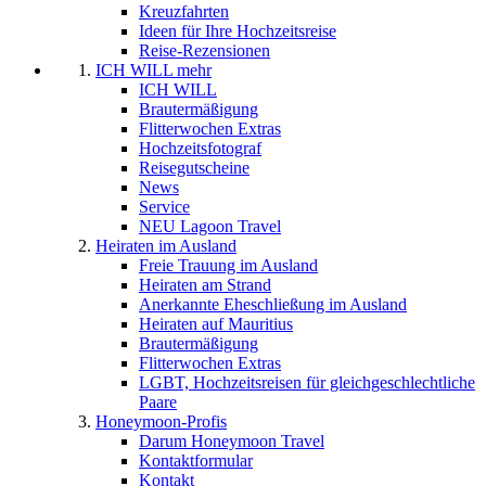
Kreuzfahrten
Ideen für Ihre Hochzeitsreise
Reise-Rezensionen
ICH WILL mehr
ICH WILL
Brautermäßigung
Flitterwochen Extras
Hochzeitsfotograf
Reisegutscheine
News
Service
NEU Lagoon Travel
Heiraten im Ausland
Freie Trauung im Ausland
Heiraten am Strand
Anerkannte Eheschließung im Ausland
Heiraten auf Mauritius
Brautermäßigung
Flitterwochen Extras
LGBT, Hochzeitsreisen für gleichgeschlechtliche
Paare
Honeymoon-Profis
Darum Honeymoon Travel
Kontaktformular
Kontakt