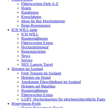
Flitterwochen-Ziele A-Z
Hotels
Rundreisen
Kreuzfahrten
Ideen für Ihre Hochzeitsreise
Reise-Rezensionen
ICH WILL mehr
ICH WILL
Brautermäßigung
Flitterwochen Extras
Hochzeitsfotograf
Reisegutscheine
News
Service
NEU Lagoon Travel
Heiraten im Ausland
Freie Trauung im Ausland
Heiraten am Strand
Anerkannte Eheschließung im Ausland
Heiraten auf Mauritius
Brautermäßigung
Flitterwochen Extras
LGBT, Hochzeitsreisen für gleichgeschlechtliche Paare
Honeymoon-Profis
Darum Honeymoon Travel