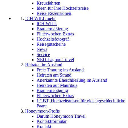
Kreuzfahrten
Ideen für Ihre Hochzeitsreise
Reise-Rezensionen
ICH WILL mehr
ICH WILL
Brautermäßigung
Flitterwochen Extras
Hochzeitsfotograf
Reisegutscheine
News
Service
NEU Lagoon Travel
Heiraten im Ausland
Freie Trauung im Ausland
Heiraten am Strand
Anerkannte Eheschließung im Ausland
Heiraten auf Mauritius
Brautermäßigung
Flitterwochen Extras
LGBT, Hochzeitsreisen für gleichgeschlechtliche
Paare
Honeymoon-Profis
Darum Honeymoon Travel
Kontaktformular
Kontakt