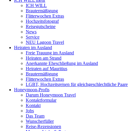
ICH WILL mehr
ICH WILL
Brautermäßigung
Flitterwochen Extras
Hochzeitsfotograf
Reisegutscheine
News
Service
NEU Lagoon Travel
Heiraten im Ausland
Freie Trauung im Ausland
Heiraten am Strand
Anerkannte Eheschließung im Ausland
Heiraten auf Mauritius
Brautermäßigung
Flitterwochen Extras
LGBT, Hochzeitsreisen für gleichgeschlechtliche Paare
Honeymoon-Profis
Darum Honeymoon Travel
Kontaktformular
Kontakt
Jobs
Das Team
Wunscherfüller
Reise-Rezensionen