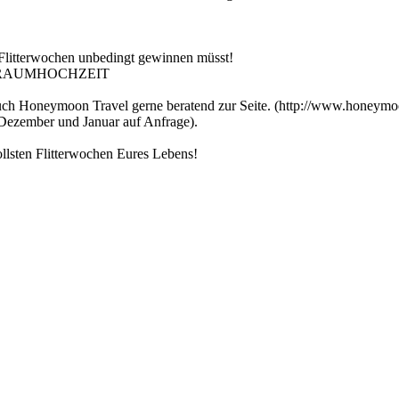
e Flitterwochen unbedingt gewinnen müsst!
UR TRAUMHOCHZEIT
 Euch Honeymoon Travel gerne beratend zur Seite. (http://www.honeym
 Dezember und Januar auf Anfrage).
tollsten Flitterwochen Eures Lebens!