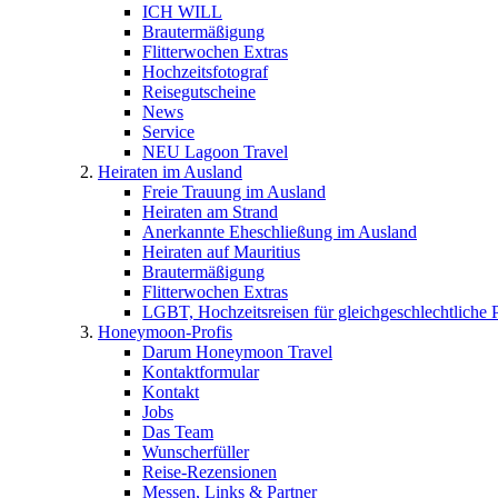
ICH WILL
Brautermäßigung
Flitterwochen Extras
Hochzeitsfotograf
Reisegutscheine
News
Service
NEU Lagoon Travel
Heiraten im Ausland
Freie Trauung im Ausland
Heiraten am Strand
Anerkannte Eheschließung im Ausland
Heiraten auf Mauritius
Brautermäßigung
Flitterwochen Extras
LGBT, Hochzeitsreisen für gleichgeschlechtliche 
Honeymoon-Profis
Darum Honeymoon Travel
Kontaktformular
Kontakt
Jobs
Das Team
Wunscherfüller
Reise-Rezensionen
Messen, Links & Partner