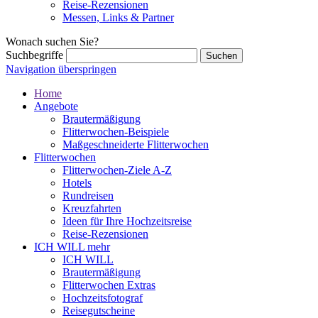
Reise-Rezensionen
Messen, Links & Partner
Wonach suchen Sie?
Suchbegriffe
Navigation überspringen
Home
Angebote
Brautermäßigung
Flitterwochen-Beispiele
Maßgeschneiderte Flitterwochen
Flitterwochen
Flitterwochen-Ziele A-Z
Hotels
Rundreisen
Kreuzfahrten
Ideen für Ihre Hochzeitsreise
Reise-Rezensionen
ICH WILL mehr
ICH WILL
Brautermäßigung
Flitterwochen Extras
Hochzeitsfotograf
Reisegutscheine