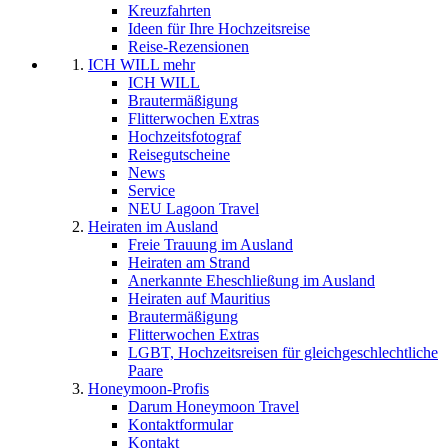
Kreuzfahrten
Ideen für Ihre Hochzeitsreise
Reise-Rezensionen
ICH WILL mehr
ICH WILL
Brautermäßigung
Flitterwochen Extras
Hochzeitsfotograf
Reisegutscheine
News
Service
NEU Lagoon Travel
Heiraten im Ausland
Freie Trauung im Ausland
Heiraten am Strand
Anerkannte Eheschließung im Ausland
Heiraten auf Mauritius
Brautermäßigung
Flitterwochen Extras
LGBT, Hochzeitsreisen für gleichgeschlechtliche
Paare
Honeymoon-Profis
Darum Honeymoon Travel
Kontaktformular
Kontakt