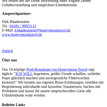
Wir freuen uns auf Deine Bewerbung unter Angabe Deiner
Gehaltsvorstellung und möglichem Eintrittstermin.
Ansprechpartner:
Dirk Blankenstein
Tel.:
04181 / 99953-11
E-Mail:
d.blankenstein@honeymoontravel.de
www.honeymoontravel.de
Zurück
Über uns
Das 10-köpfige
Profi-Reiseteam von Honeymoon Travel
sagt
täglich: "
ICH WILL
begeistern, größte Freude schaffen, verliebte
Paare glücklich machen und unvergessliche Flitterwochen
kreieren!" Wir beraten aus eigenen Reise-Erfahrungen, erstellen mit
Begeisterung individuelle und luxuriöse Traumreisen, buchen mit
Perfektion und lassen für unsere anspruchsvollen Gäste alle
Urlaubsträume wahr werden.
Beliebte Links