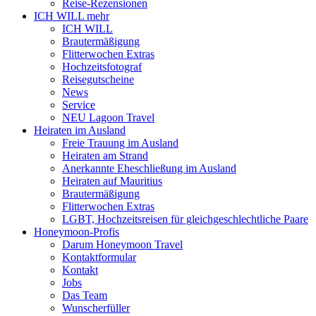
Reise-Rezensionen
ICH WILL mehr
ICH WILL
Brautermäßigung
Flitterwochen Extras
Hochzeitsfotograf
Reisegutscheine
News
Service
NEU Lagoon Travel
Heiraten im Ausland
Freie Trauung im Ausland
Heiraten am Strand
Anerkannte Eheschließung im Ausland
Heiraten auf Mauritius
Brautermäßigung
Flitterwochen Extras
LGBT, Hochzeitsreisen für gleichgeschlechtliche Paare
Honeymoon-Profis
Darum Honeymoon Travel
Kontaktformular
Kontakt
Jobs
Das Team
Wunscherfüller