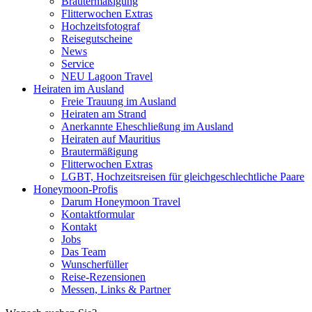
Brautermäßigung
Flitterwochen Extras
Hochzeitsfotograf
Reisegutscheine
News
Service
NEU Lagoon Travel
Heiraten im Ausland
Freie Trauung im Ausland
Heiraten am Strand
Anerkannte Eheschließung im Ausland
Heiraten auf Mauritius
Brautermäßigung
Flitterwochen Extras
LGBT, Hochzeitsreisen für gleichgeschlechtliche Paare
Honeymoon-Profis
Darum Honeymoon Travel
Kontaktformular
Kontakt
Jobs
Das Team
Wunscherfüller
Reise-Rezensionen
Messen, Links & Partner