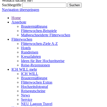
Wonach suchen Sie?
Suchbegriffe
Navigation überspringen
Home
Angebote
Brautermäßigung
Flitterwochen-Beispiele
Maßgeschneiderte Flitterwochen
Flitterwochen
Flitterwochen-Ziele A-Z
Hotels
Rundreisen
Kreuzfahrten
Ideen für Ihre Hochzeitsreise
Reise-Rezensionen
ICH WILL mehr
ICH WILL
Brautermäßigung
Flitterwochen Extras
Hochzeitsfotograf
Reisegutscheine
News
Service
NEU Lagoon Travel