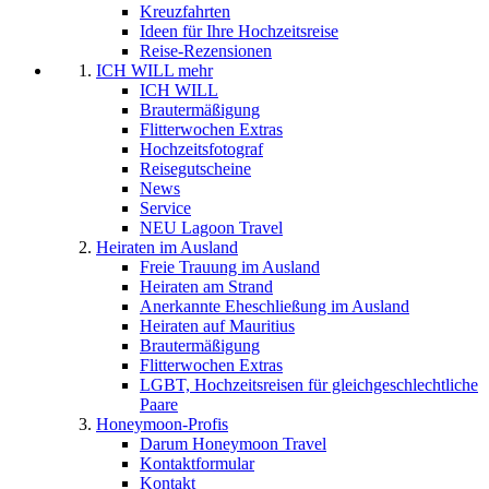
Kreuzfahrten
Ideen für Ihre Hochzeitsreise
Reise-Rezensionen
ICH WILL mehr
ICH WILL
Brautermäßigung
Flitterwochen Extras
Hochzeitsfotograf
Reisegutscheine
News
Service
NEU Lagoon Travel
Heiraten im Ausland
Freie Trauung im Ausland
Heiraten am Strand
Anerkannte Eheschließung im Ausland
Heiraten auf Mauritius
Brautermäßigung
Flitterwochen Extras
LGBT, Hochzeitsreisen für gleichgeschlechtliche
Paare
Honeymoon-Profis
Darum Honeymoon Travel
Kontaktformular
Kontakt