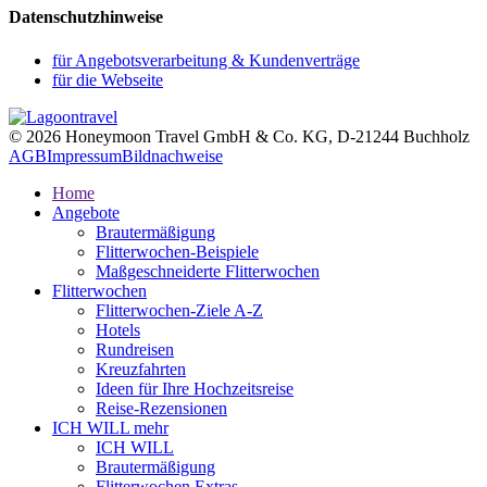
Datenschutzhinweise
für Angebotsverarbeitung & Kundenverträge
für die Webseite
© 2026 Honeymoon Travel GmbH & Co. KG, D-21244 Buchholz
AGB
Impressum
Bildnachweise
Home
Angebote
Brautermäßigung
Flitterwochen-Beispiele
Maßgeschneiderte Flitterwochen
Flitterwochen
Flitterwochen-Ziele A-Z
Hotels
Rundreisen
Kreuzfahrten
Ideen für Ihre Hochzeitsreise
Reise-Rezensionen
ICH WILL mehr
ICH WILL
Brautermäßigung
Flitterwochen Extras