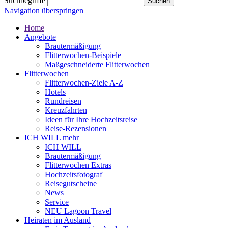
Suchbegriffe
Navigation überspringen
Home
Angebote
Brautermäßigung
Flitterwochen-Beispiele
Maßgeschneiderte Flitterwochen
Flitterwochen
Flitterwochen-Ziele A-Z
Hotels
Rundreisen
Kreuzfahrten
Ideen für Ihre Hochzeitsreise
Reise-Rezensionen
ICH WILL mehr
ICH WILL
Brautermäßigung
Flitterwochen Extras
Hochzeitsfotograf
Reisegutscheine
News
Service
NEU Lagoon Travel
Heiraten im Ausland