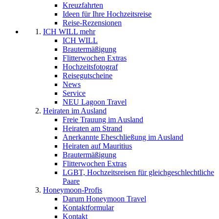
Kreuzfahrten
Ideen für Ihre Hochzeitsreise
Reise-Rezensionen
ICH WILL mehr
ICH WILL
Brautermäßigung
Flitterwochen Extras
Hochzeitsfotograf
Reisegutscheine
News
Service
NEU Lagoon Travel
Heiraten im Ausland
Freie Trauung im Ausland
Heiraten am Strand
Anerkannte Eheschließung im Ausland
Heiraten auf Mauritius
Brautermäßigung
Flitterwochen Extras
LGBT, Hochzeitsreisen für gleichgeschlechtliche
Paare
Honeymoon-Profis
Darum Honeymoon Travel
Kontaktformular
Kontakt