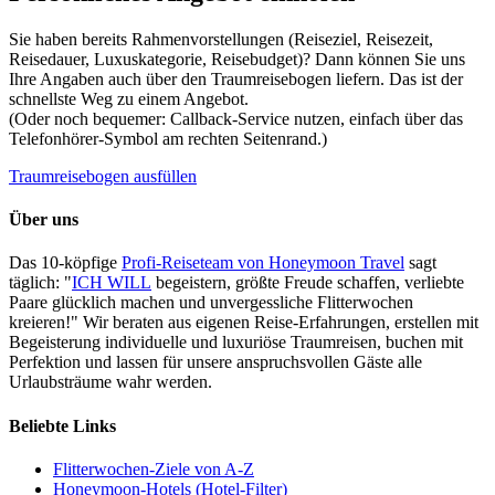
Sie haben bereits Rahmenvorstellungen (Reiseziel, Reisezeit,
Reisedauer, Luxuskategorie, Reisebudget)? Dann können Sie uns
Ihre Angaben auch über den Traumreisebogen liefern. Das ist der
schnellste Weg zu einem Angebot.
(Oder noch bequemer: Callback-Service nutzen, einfach über das
Telefonhörer-Symbol am rechten Seitenrand.)
Traumreisebogen ausfüllen
Über uns
Das 10-köpfige
Profi-Reiseteam von Honeymoon Travel
sagt
täglich: "
ICH WILL
begeistern, größte Freude schaffen, verliebte
Paare glücklich machen und unvergessliche Flitterwochen
kreieren!" Wir beraten aus eigenen Reise-Erfahrungen, erstellen mit
Begeisterung individuelle und luxuriöse Traumreisen, buchen mit
Perfektion und lassen für unsere anspruchsvollen Gäste alle
Urlaubsträume wahr werden.
Beliebte Links
Flitterwochen-Ziele von A-Z
Honeymoon-Hotels (Hotel-Filter)