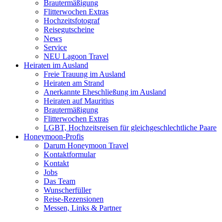
Brautermäßigung
Flitterwochen Extras
Hochzeitsfotograf
Reisegutscheine
News
Service
NEU Lagoon Travel
Heiraten im Ausland
Freie Trauung im Ausland
Heiraten am Strand
Anerkannte Eheschließung im Ausland
Heiraten auf Mauritius
Brautermäßigung
Flitterwochen Extras
LGBT, Hochzeitsreisen für gleichgeschlechtliche Paare
Honeymoon-Profis
Darum Honeymoon Travel
Kontaktformular
Kontakt
Jobs
Das Team
Wunscherfüller
Reise-Rezensionen
Messen, Links & Partner