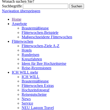
Wonach suchen Sie?
Suchbegriffe
Navigation überspringen
Home
Angebote
Brautermäßigung
Flitterwochen-Beispiele
Maßgeschneiderte Flitterwochen
Flitterwochen
Flitterwochen-Ziele A-Z
Hotels
Rundreisen
Kreuzfahrten
Ideen für Ihre Hochzeitsreise
Reise-Rezensionen
ICH WILL mehr
ICH WILL
Brautermäßigung
Flitterwochen Extras
Hochzeitsfotograf
Reisegutscheine
News
Service
NEU Lagoon Travel