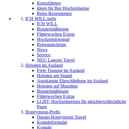
Kreuzfahrten
Ideen für Ihre Hochzeitsreise
Reise-Rezensionen
ICH WILL mehr
ICH WILL
Brautermäßigung
Flitterwochen Extras
Hochzeitsfotograf
Reisegutscheine
News
Service
NEU Lagoon Travel
Heiraten im Ausland
Freie Trauung im Ausland
Heiraten am Strand
Anerkannte Eheschließung im Ausland
Heiraten auf Mauritius
Brautermäßigung
Flitterwochen Extras
LGBT, Hochzeitsreisen für gleichgeschlechtliche
Paare
Honeymoon-Profis
Darum Honeymoon Travel
Kontaktformular
Kontakt